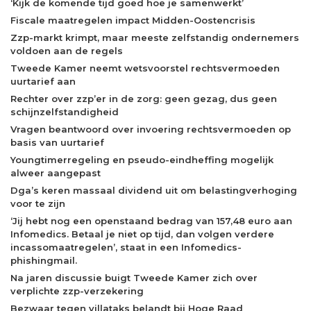
‘Kijk de komende tijd goed hoe je samenwerkt’
Fiscale maatregelen impact Midden-Oostencrisis
Zzp-markt krimpt, maar meeste zelfstandig ondernemers
voldoen aan de regels
Tweede Kamer neemt wetsvoorstel rechtsvermoeden
uurtarief aan
Rechter over zzp’er in de zorg: geen gezag, dus geen
schijnzelfstandigheid
Vragen beantwoord over invoering rechtsvermoeden op
basis van uurtarief
Youngtimerregeling en pseudo-eindheffing mogelijk
alweer aangepast
Dga’s keren massaal dividend uit om belastingverhoging
voor te zijn
‘Jij hebt nog een openstaand bedrag van 157,48 euro aan
Infomedics. Betaal je niet op tijd, dan volgen verdere
incassomaatregelen’, staat in een Infomedics-
phishingmail.
Na jaren discussie buigt Tweede Kamer zich over
verplichte zzp-verzekering
Bezwaar tegen villataks belandt bij Hoge Raad