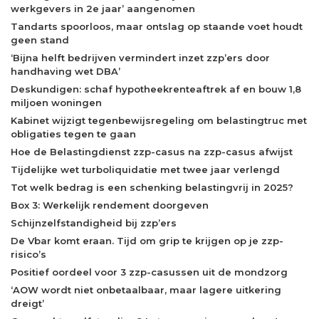
werkgevers in 2e jaar’ aangenomen
Tandarts spoorloos, maar ontslag op staande voet houdt
geen stand
‘Bijna helft bedrijven vermindert inzet zzp’ers door
handhaving wet DBA’
Deskundigen: schaf hypotheekrenteaftrek af en bouw 1,8
miljoen woningen
Kabinet wijzigt tegenbewijsregeling om belastingtruc met
obligaties tegen te gaan
Hoe de Belastingdienst zzp-casus na zzp-casus afwijst
Tijdelijke wet turboliquidatie met twee jaar verlengd
Tot welk bedrag is een schenking belastingvrij in 2025?
Box 3: Werkelijk rendement doorgeven
Schijnzelfstandigheid bij zzp’ers
De Vbar komt eraan. Tijd om grip te krijgen op je zzp-
risico’s
Positief oordeel voor 3 zzp-casussen uit de mondzorg
‘AOW wordt niet onbetaalbaar, maar lagere uitkering
dreigt’