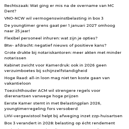
Rechtszaak: Wat ging er mis na de overname van MC
Dent?
VNO-NCW wil vermogenswinstbelasting in box 3
De youngtimer grens gaat per 1 januari 2027 omhoog
naar 25 jaar!
Flexibel personeel inhuren: wat zijn je opties?
Btw- afdracht: negatief nieuws of positieve kans?
Grote drukte bij notariskantoren: meer akten met minder
notarissen
Kabinet zwicht voor Kamerdruk: ook in 2026 geen
verzuimboetes bij schijnzelfstandigheid
Hoge Raad: all-in loon mag niet ten koste gaan van
vakantieloon
Toezichthouder ACM wil strengere regels voor
dierenartsen vanwege hoge prijzen
Eerste Kamer stemt in met Belastingplan 2026,
youngtimerregeling fors versoberd
LHV-vergewistool helpt bij afweging inzet zzp-huisartsen
Box 3 verandert in 2028: belasting op écht rendement