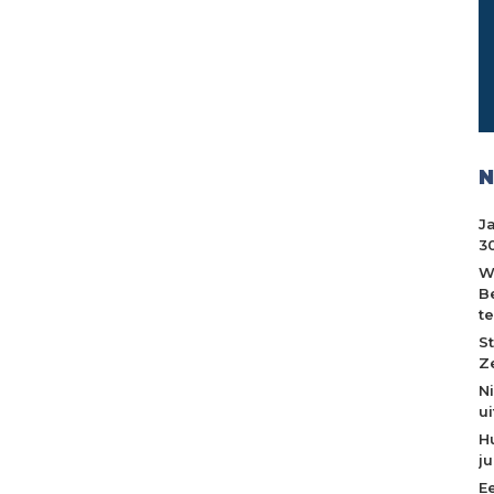
N
J
30
W
B
t
S
Z
N
u
H
j
E