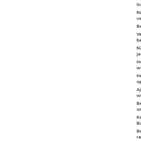
I
N
v
B
V
b
N
j
H
w
H
o
A
w
B
o
K
B
B
r