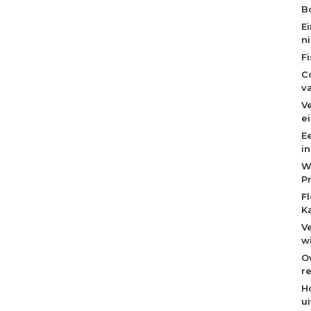
Bo
E
n
F
C
v
V
e
E
i
W
P
F
K
V
w
O
re
H
u