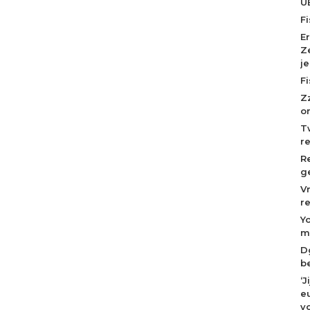
U
F
E
Z
j
F
Z
o
T
r
R
g
V
r
Y
m
D
b
‘
eu
v