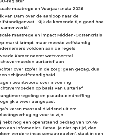
BO-register
iscale maatregelen Voorjaarsnota 2026
rik van Dam over de aanloop naar de
elfstandigenwet: ‘Kijk de komende tijd goed hoe
e samenwerkt’
iscale maatregelen impact Midden-Oostencrisis
zp-markt krimpt, maar meeste zelfstandig
ndernemers voldoen aan de regels
weede Kamer neemt wetsvoorstel
echtsvermoeden uurtarief aan
echter over zzp’er in de zorg: geen gezag, dus
een schijnzelfstandigheid
ragen beantwoord over invoering
echtsvermoeden op basis van uurtarief
oungtimerregeling en pseudo-eindheffing
ogelijk alweer aangepast
ga’s keren massaal dividend uit om
elastingverhoging voor te zijn
Jij hebt nog een openstaand bedrag van 157,48
ro aan Infomedics. Betaal je niet op tijd, dan
olgen verdere incassomaatregelen’, staat in een