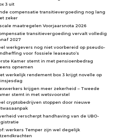
x 3 uit
inde compensatie transitievergoeding nog lang
iet zeker
iscale maatregelen Voorjaarsnota 2026
ompensatie transitievergoeding vervalt volledig
anaf 2027
eel werkgevers nog niet voorbereid op pseudo-
indheffing voor fossiele leaseauto’s
erste Kamer stemt in met pensioenbedrag
neens opnemen
et werkelijk rendement box 3 krijgt novelle op
rinsjesdag
lexwerkers krijgen meer zekerheid – Tweede
amer stemt in met wetsvoorstel
eel cryptobedrijven stoppen door nieuwe
itwasaanpak
verheid verscherpt handhaving van de UBO-
gistratie
of: werkers Temper zijn wel degelijk
itzendkrachten