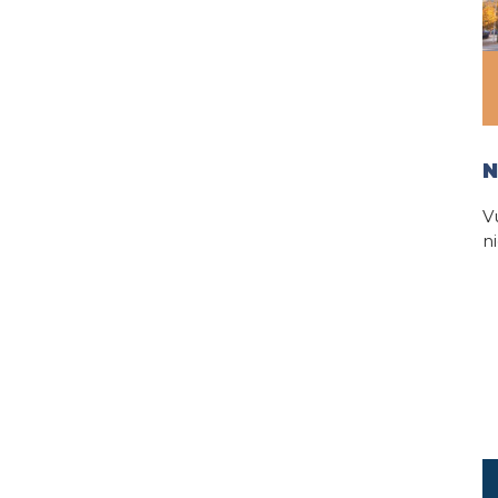
N
V
n