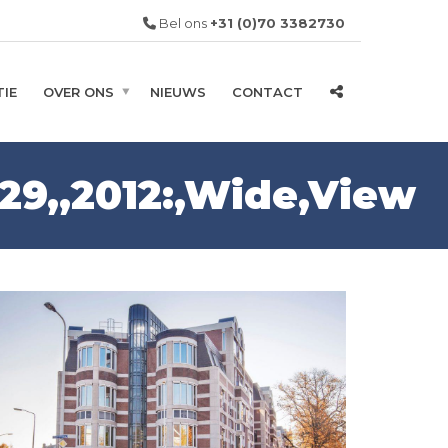
Bel ons
+31 (0)70 3382730
IE
OVER ONS
NIEUWS
CONTACT
29,,2012:,Wide,View