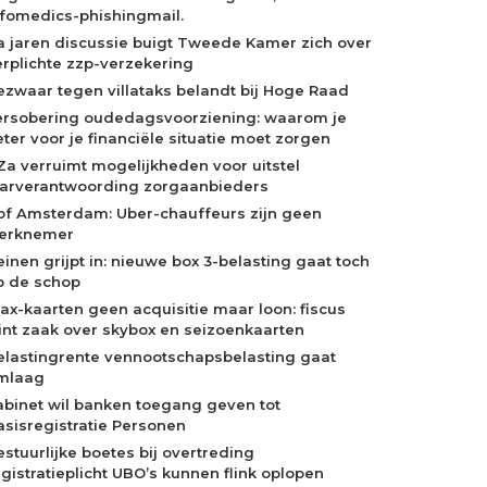
nfomedics-phishingmail.
a jaren discussie buigt Tweede Kamer zich over
erplichte zzp-verzekering
ezwaar tegen villataks belandt bij Hoge Raad
ersobering oudedagsvoorziening: waarom je
eter voor je financiële situatie moet zorgen
Za verruimt mogelijkheden voor uitstel
aarverantwoording zorgaanbieders
of Amsterdam: Uber-chauffeurs zijn geen
erknemer
einen grijpt in: nieuwe box 3-belasting gaat toch
p de schop
jax-kaarten geen acquisitie maar loon: fiscus
int zaak over skybox en seizoenkaarten
elastingrente vennootschapsbelasting gaat
mlaag
abinet wil banken toegang geven tot
asisregistratie Personen
estuurlijke boetes bij overtreding
egistratieplicht UBO’s kunnen flink oplopen