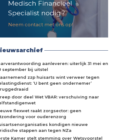
Medisch Financieel
Specialist nodig?
Neem contact met ons op!
ieuwsarchief
aarverantwoording aanleveren: uiterlijk 31 mei en
 september bij uitstel
aarnemend zzp huisarts wint verweer tegen
elastingdienst: ‘U bent geen ondernemer’
eruggedraaid
treep door deel Wet VBAR: verschuiving naar
elfstandigenwet
ieuwe flexwet raakt zorgsector: geen
itzondering voor ouderenzorg
uisartsenorganisaties kondigen nieuwe
uridische stappen aan tegen NZa
erste Kamer stelt stemming over Wetsvoorstel