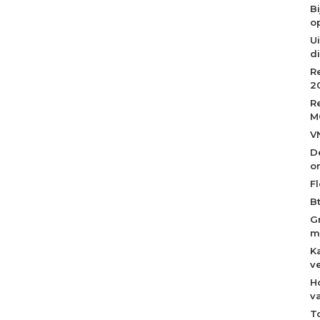
B
op
Ui
d
R
2
R
M
V
D
o
Fl
B
G
m
K
v
H
v
T