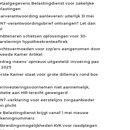
etaalgegevens Belastingdienst voor zakelijke
elastingen
aarverantwoording aanleveren: uiterlijk 31 mei
NT-verantwoordingsbrief ontvangen? Let dan
p!
mbtenaren schetsen oplossingen voor 30-
aarstermijn hypotheekrenteaftrek
echtsvermoeden voor zzp’ers aangenomen door
weede Kamer Artikel
edrag ineens’ opnieuw uitgesteld: invoering pas
n 2029
erste Kamer staat voor grote dillema’s rond box
erinvesteringsvoornemen niet aannemelijk,
otatie aan HIR terecht geweigerd
NT-verklaring voor eerstelijns zorgaanbieder
n plicht
e Belastingdienst krijgt vanaf 1 mei nieuwe
ekeningnummers
itbreidingsmogelijkheden KVK voor raadplegen