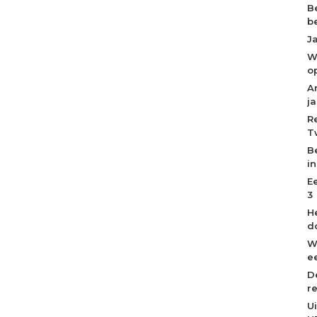
B
b
J
W
o
A
j
R
T
B
i
E
3
H
d
W
ee
D
r
U