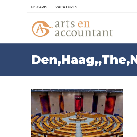
FISCARIS
VACATURES
Den,Haag,,The,N