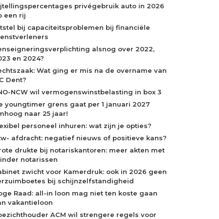
ijtellingspercentages privégebruik auto in 2026
 een rij
tstel bij capaciteitsproblemen bij financiële
ienstverleners
enseigneringsverplichting alsnog over 2022,
023 en 2024?
echtszaak: Wat ging er mis na de overname van
C Dent?
NO-NCW wil vermogenswinstbelasting in box 3
e youngtimer grens gaat per 1 januari 2027
mhoog naar 25 jaar!
exibel personeel inhuren: wat zijn je opties?
tw- afdracht: negatief nieuws of positieve kans?
rote drukte bij notariskantoren: meer akten met
inder notarissen
abinet zwicht voor Kamerdruk: ook in 2026 geen
erzuimboetes bij schijnzelfstandigheid
oge Raad: all-in loon mag niet ten koste gaan
an vakantieloon
oezichthouder ACM wil strengere regels voor