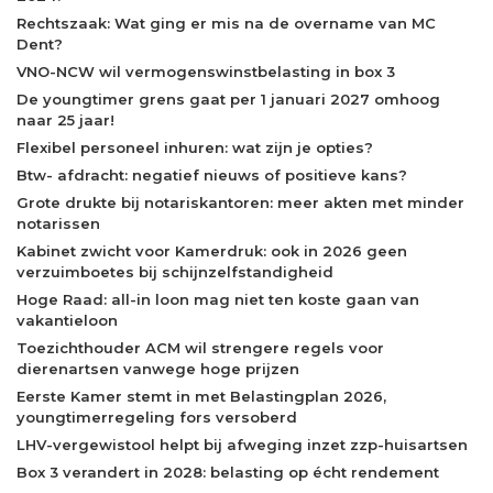
Rechtszaak: Wat ging er mis na de overname van MC
Dent?
VNO-NCW wil vermogenswinstbelasting in box 3
De youngtimer grens gaat per 1 januari 2027 omhoog
naar 25 jaar!
Flexibel personeel inhuren: wat zijn je opties?
Btw- afdracht: negatief nieuws of positieve kans?
Grote drukte bij notariskantoren: meer akten met minder
notarissen
Kabinet zwicht voor Kamerdruk: ook in 2026 geen
verzuimboetes bij schijnzelfstandigheid
Hoge Raad: all-in loon mag niet ten koste gaan van
vakantieloon
Toezichthouder ACM wil strengere regels voor
dierenartsen vanwege hoge prijzen
Eerste Kamer stemt in met Belastingplan 2026,
youngtimerregeling fors versoberd
LHV-vergewistool helpt bij afweging inzet zzp-huisartsen
Box 3 verandert in 2028: belasting op écht rendement