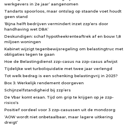
werkgevers in 2e jaar’ aangenomen
Tandarts spoorloos, maar ontslag op staande voet houdt
geen stand
‘Bijna helft bedrijven vermindert inzet zzp’ers door
handhaving wet DBA’
Deskundigen: schaf hypotheekrenteaftrek af en bouw 1,8
miljoen woningen
Kabinet wijzigt tegenbewijsregeling om belastingtruc met
obligaties tegen te gaan
Hoe de Belastingdienst zzp-casus na zzp-casus afwijst
Tijdelijke wet turboliquidatie met twee jaar verlengd
Tot welk bedrag is een schenking belastingvrij in 2025?
Box 3: Werkelijk rendement doorgeven
Schijnzelfstandigheid bij zzp’ers
De Vbar komt eraan. Tijd om grip te krijgen op je zzp-
risico’s
Positief oordeel voor 3 zzp-casussen uit de mondzorg
‘AOW wordt niet onbetaalbaar, maar lagere uitkering
dreigt’