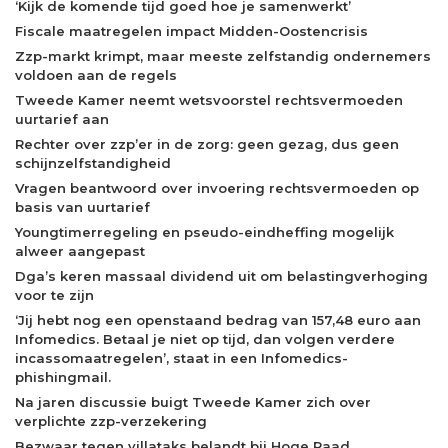
‘Kijk de komende tijd goed hoe je samenwerkt’
Fiscale maatregelen impact Midden-Oostencrisis
Zzp-markt krimpt, maar meeste zelfstandig ondernemers
voldoen aan de regels
Tweede Kamer neemt wetsvoorstel rechtsvermoeden
uurtarief aan
Rechter over zzp’er in de zorg: geen gezag, dus geen
schijnzelfstandigheid
Vragen beantwoord over invoering rechtsvermoeden op
basis van uurtarief
Youngtimerregeling en pseudo-eindheffing mogelijk
alweer aangepast
Dga’s keren massaal dividend uit om belastingverhoging
voor te zijn
‘Jij hebt nog een openstaand bedrag van 157,48 euro aan
Infomedics. Betaal je niet op tijd, dan volgen verdere
incassomaatregelen’, staat in een Infomedics-
phishingmail.
Na jaren discussie buigt Tweede Kamer zich over
verplichte zzp-verzekering
Bezwaar tegen villataks belandt bij Hoge Raad