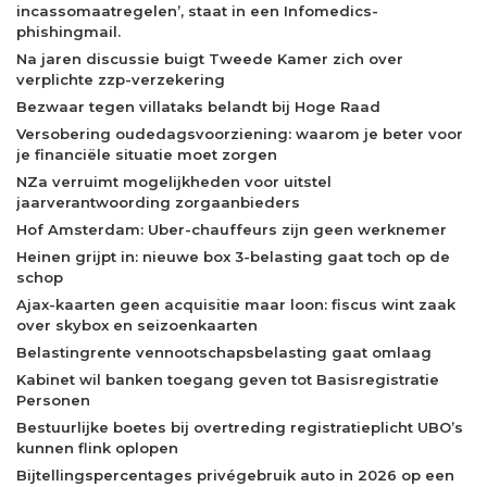
incassomaatregelen’, staat in een Infomedics-
phishingmail.
Na jaren discussie buigt Tweede Kamer zich over
verplichte zzp-verzekering
Bezwaar tegen villataks belandt bij Hoge Raad
Versobering oudedagsvoorziening: waarom je beter voor
je financiële situatie moet zorgen
NZa verruimt mogelijkheden voor uitstel
jaarverantwoording zorgaanbieders
Hof Amsterdam: Uber-chauffeurs zijn geen werknemer
Heinen grijpt in: nieuwe box 3-belasting gaat toch op de
schop
Ajax-kaarten geen acquisitie maar loon: fiscus wint zaak
over skybox en seizoenkaarten
Belastingrente vennootschapsbelasting gaat omlaag
Kabinet wil banken toegang geven tot Basisregistratie
Personen
Bestuurlijke boetes bij overtreding registratieplicht UBO’s
kunnen flink oplopen
Bijtellingspercentages privégebruik auto in 2026 op een