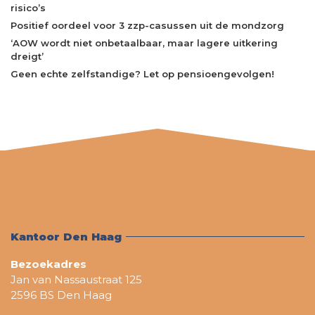
risico’s
Positief oordeel voor 3 zzp-casussen uit de mondzorg
‘AOW wordt niet onbetaalbaar, maar lagere uitkering
dreigt’
Geen echte zelfstandige? Let op pensioengevolgen!
Kantoor Den Haag
Bezoekadres
Jan van Nassaustraat 125
2596 BS Den Haag