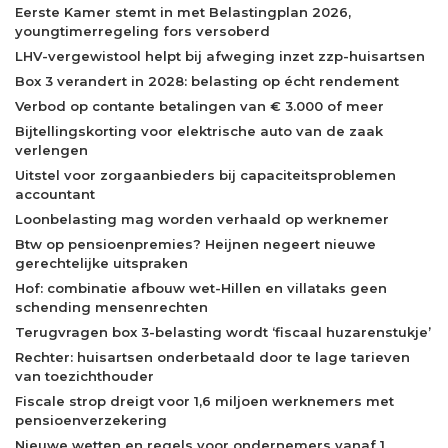
Eerste Kamer stemt in met Belastingplan 2026,
youngtimerregeling fors versoberd
LHV-vergewistool helpt bij afweging inzet zzp-huisartsen
Box 3 verandert in 2028: belasting op écht rendement
Verbod op contante betalingen van € 3.000 of meer
Bijtellingskorting voor elektrische auto van de zaak
verlengen
Uitstel voor zorgaanbieders bij capaciteitsproblemen
accountant
Loonbelasting mag worden verhaald op werknemer
Btw op pensioenpremies? Heijnen negeert nieuwe
gerechtelijke uitspraken
Hof: combinatie afbouw wet-Hillen en villataks geen
schending mensenrechten
Terugvragen box 3-belasting wordt ‘fiscaal huzarenstukje’
Rechter: huisartsen onderbetaald door te lage tarieven
van toezichthouder
Fiscale strop dreigt voor 1,6 miljoen werknemers met
pensioenverzekering
Nieuwe wetten en regels voor ondernemers vanaf 1