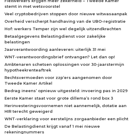
Flexwerkers krijgen meer zekerheid – Tweede Kamer
stemt in met wetsvoorstel
Veel cryptobedrijven stoppen door nieuwe witwasaanpak
Overheid verscherpt handhaving van de UBO-registratie
Hof: werkers Temper zijn wel degelijk uitzendkrachten
Betaalgegevens Belastingdienst voor zakelijke
belastingen
Jaarverantwoording aanleveren: uiterlijk 31 mei
WNT-verantwoordingsbrief ontvangen? Let dan op!
Ambtenaren schetsen oplossingen voor 30-jaarstermijn
hypotheekrenteaftrek
Rechtsvermoeden voor zzp’ers aangenomen door
Tweede Kamer Artikel
Bedrag ineens’ opnieuw uitgesteld: invoering pas in 2029
Eerste Kamer staat voor grote dillema’s rond box 3
Herinvesteringsvoornemen niet aannemelijk, dotatie aan
HIR terecht geweigerd
WNT-verklaring voor eerstelijns zorgaanbieder een plicht
De Belastingdienst krijgt vanaf 1 mei nieuwe
rekeningnummers