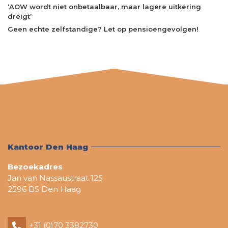
‘AOW wordt niet onbetaalbaar, maar lagere uitkering
dreigt’
Geen echte zelfstandige? Let op pensioengevolgen!
Kantoor Den Haag
Bezoekadres
Jan van Nassaustraat 125
2596 BS Den Haag
+31 (0)70 3382730