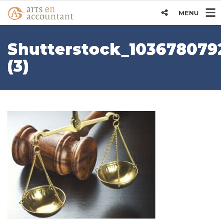
MENU
Shutterstock_103678079
(3)