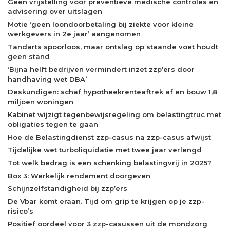
Geen vrijstelling voor preventieve medische controles en
advisering over uitslagen
Motie ‘geen loondoorbetaling bij ziekte voor kleine
werkgevers in 2e jaar’ aangenomen
Tandarts spoorloos, maar ontslag op staande voet houdt
geen stand
‘Bijna helft bedrijven vermindert inzet zzp’ers door
handhaving wet DBA’
Deskundigen: schaf hypotheekrenteaftrek af en bouw 1,8
miljoen woningen
Kabinet wijzigt tegenbewijsregeling om belastingtruc met
obligaties tegen te gaan
Hoe de Belastingdienst zzp-casus na zzp-casus afwijst
Tijdelijke wet turboliquidatie met twee jaar verlengd
Tot welk bedrag is een schenking belastingvrij in 2025?
Box 3: Werkelijk rendement doorgeven
Schijnzelfstandigheid bij zzp’ers
De Vbar komt eraan. Tijd om grip te krijgen op je zzp-
risico’s
Positief oordeel voor 3 zzp-casussen uit de mondzorg