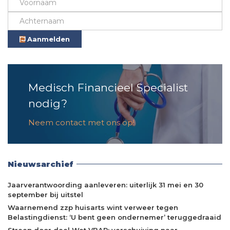
Aanmelden
Medisch Financieel Specialist
nodig?
Neem contact met ons op!
Nieuwsarchief
Jaarverantwoording aanleveren: uiterlijk 31 mei en 30
september bij uitstel
Waarnemend zzp huisarts wint verweer tegen
Belastingdienst: ‘U bent geen ondernemer’ teruggedraaid
Streep door deel Wet VBAR: verschuiving naar