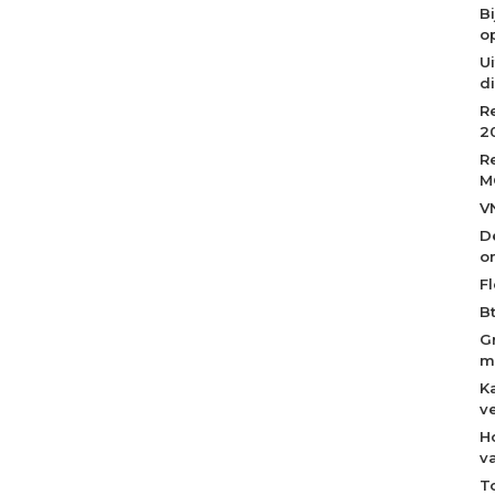
B
op
Ui
d
R
2
R
M
V
D
o
Fl
B
G
m
K
v
H
v
T