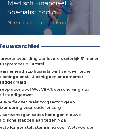
Medisch Financieel
Specialist nodig?
Neem contact met ons op!
ieuwsarchief
aarverantwoording aanleveren: uiterlijk 31 mei en
 september bij uitstel
aarnemend zzp huisarts wint verweer tegen
elastingdienst: ‘U bent geen ondernemer’
eruggedraaid
treep door deel Wet VBAR: verschuiving naar
elfstandigenwet
ieuwe flexwet raakt zorgsector: geen
itzondering voor ouderenzorg
uisartsenorganisaties kondigen nieuwe
uridische stappen aan tegen NZa
erste Kamer stelt stemming over Wetsvoorstel