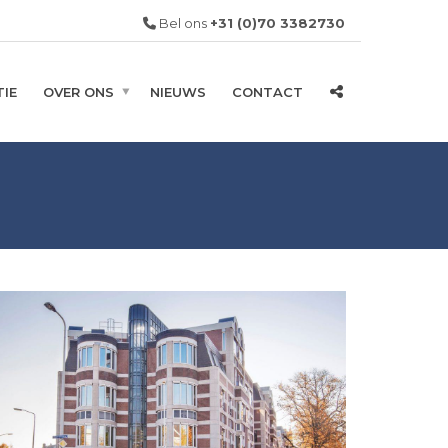
Bel ons
+31 (0)70 3382730
IE
OVER ONS
NIEUWS
CONTACT