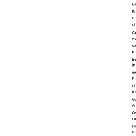
Bo
E
n
F
C
v
V
e
E
i
W
P
F
K
V
w
O
re
H
u