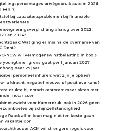
ijtellingspercentages privégebruik auto in 2026
 een rij
tstel bij capaciteitsproblemen bij financiële
ienstverleners
enseigneringsverplichting alsnog over 2022,
023 en 2024?
echtszaak: Wat ging er mis na de overname van
C Dent?
NO-NCW wil vermogenswinstbelasting in box 3
e youngtimer grens gaat per 1 januari 2027
mhoog naar 25 jaar!
exibel personeel inhuren: wat zijn je opties?
tw- afdracht: negatief nieuws of positieve kans?
rote drukte bij notariskantoren: meer akten met
inder notarissen
abinet zwicht voor Kamerdruk: ook in 2026 geen
erzuimboetes bij schijnzelfstandigheid
oge Raad: all-in loon mag niet ten koste gaan
an vakantieloon
oezichthouder ACM wil strengere regels voor