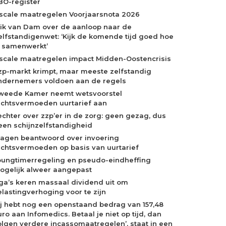
BO-register
iscale maatregelen Voorjaarsnota 2026
rik van Dam over de aanloop naar de
elfstandigenwet: ‘Kijk de komende tijd goed hoe
e samenwerkt’
iscale maatregelen impact Midden-Oostencrisis
zp-markt krimpt, maar meeste zelfstandig
ndernemers voldoen aan de regels
weede Kamer neemt wetsvoorstel
echtsvermoeden uurtarief aan
echter over zzp’er in de zorg: geen gezag, dus
een schijnzelfstandigheid
ragen beantwoord over invoering
echtsvermoeden op basis van uurtarief
oungtimerregeling en pseudo-eindheffing
ogelijk alweer aangepast
ga’s keren massaal dividend uit om
elastingverhoging voor te zijn
Jij hebt nog een openstaand bedrag van 157,48
ro aan Infomedics. Betaal je niet op tijd, dan
olgen verdere incassomaatregelen’, staat in een