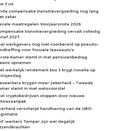
x 3 uit
inde compensatie transitievergoeding nog lang
iet zeker
iscale maatregelen Voorjaarsnota 2026
ompensatie transitievergoeding vervalt volledig
anaf 2027
eel werkgevers nog niet voorbereid op pseudo-
indheffing voor fossiele leaseauto’s
erste Kamer stemt in met pensioenbedrag
neens opnemen
et werkelijk rendement box 3 krijgt novelle op
rinsjesdag
lexwerkers krijgen meer zekerheid – Tweede
amer stemt in met wetsvoorstel
eel cryptobedrijven stoppen door nieuwe
itwasaanpak
verheid verscherpt handhaving van de UBO-
gistratie
of: werkers Temper zijn wel degelijk
itzendkrachten