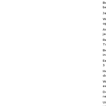
B
b
J
W
o
A
j
R
T
B
i
E
3
H
d
W
ee
D
r
U