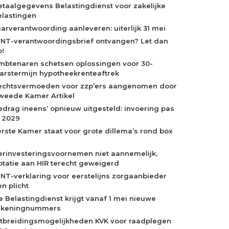
etaalgegevens Belastingdienst voor zakelijke
elastingen
aarverantwoording aanleveren: uiterlijk 31 mei
NT-verantwoordingsbrief ontvangen? Let dan
p!
mbtenaren schetsen oplossingen voor 30-
aarstermijn hypotheekrenteaftrek
echtsvermoeden voor zzp’ers aangenomen door
weede Kamer Artikel
edrag ineens’ opnieuw uitgesteld: invoering pas
n 2029
erste Kamer staat voor grote dillema’s rond box
erinvesteringsvoornemen niet aannemelijk,
otatie aan HIR terecht geweigerd
NT-verklaring voor eerstelijns zorgaanbieder
n plicht
e Belastingdienst krijgt vanaf 1 mei nieuwe
ekeningnummers
itbreidingsmogelijkheden KVK voor raadplegen