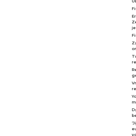
U
F
E
Z
j
F
Z
o
T
r
R
g
V
r
Y
m
D
b
‘
eu
v