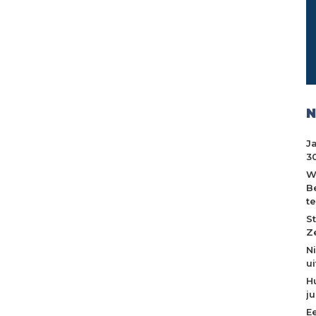
N
J
30
W
B
t
S
Z
N
u
H
j
E