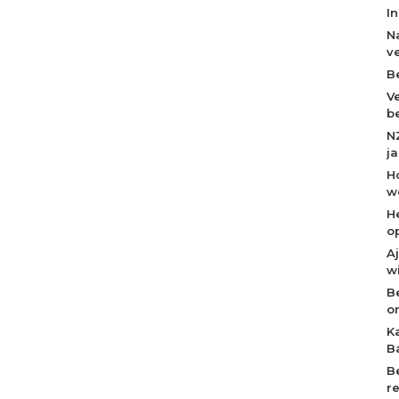
I
N
v
B
V
b
N
j
H
w
H
o
A
w
B
o
K
B
B
r