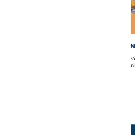
N
V
n