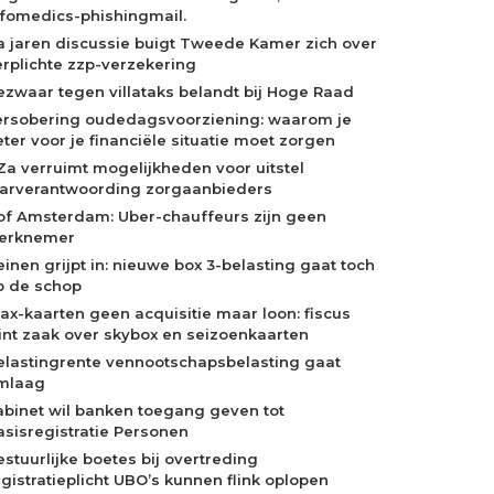
nfomedics-phishingmail.
a jaren discussie buigt Tweede Kamer zich over
erplichte zzp-verzekering
ezwaar tegen villataks belandt bij Hoge Raad
ersobering oudedagsvoorziening: waarom je
eter voor je financiële situatie moet zorgen
Za verruimt mogelijkheden voor uitstel
aarverantwoording zorgaanbieders
of Amsterdam: Uber-chauffeurs zijn geen
erknemer
einen grijpt in: nieuwe box 3-belasting gaat toch
p de schop
jax-kaarten geen acquisitie maar loon: fiscus
int zaak over skybox en seizoenkaarten
elastingrente vennootschapsbelasting gaat
mlaag
abinet wil banken toegang geven tot
asisregistratie Personen
estuurlijke boetes bij overtreding
egistratieplicht UBO’s kunnen flink oplopen