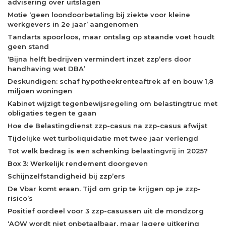
advisering over uitslagen
Motie ‘geen loondoorbetaling bij ziekte voor kleine
werkgevers in 2e jaar’ aangenomen
Tandarts spoorloos, maar ontslag op staande voet houdt
geen stand
‘Bijna helft bedrijven vermindert inzet zzp’ers door
handhaving wet DBA’
Deskundigen: schaf hypotheekrenteaftrek af en bouw 1,8
miljoen woningen
Kabinet wijzigt tegenbewijsregeling om belastingtruc met
obligaties tegen te gaan
Hoe de Belastingdienst zzp-casus na zzp-casus afwijst
Tijdelijke wet turboliquidatie met twee jaar verlengd
Tot welk bedrag is een schenking belastingvrij in 2025?
Box 3: Werkelijk rendement doorgeven
Schijnzelfstandigheid bij zzp’ers
De Vbar komt eraan. Tijd om grip te krijgen op je zzp-
risico’s
Positief oordeel voor 3 zzp-casussen uit de mondzorg
‘AOW wordt niet onbetaalbaar, maar lagere uitkering