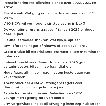
Renseigneringsverplichting alsnog over 2022, 2023 en
2024?
Rechtszaak: Wat ging er mis na de overname van MC
Dent?
VNO-NCW wil vermogenswinstbelasting in box 3
De youngtimer grens gaat per 1 januari 2027 omhoog
naar 25 jaar!
Flexibel personeel inhuren: wat zijn je opties?
Btw- afdracht: negatief nieuws of positieve kans?
Grote drukte bij notariskantoren: meer akten met minder
notarissen
Kabinet zwicht voor Kamerdruk: ook in 2026 geen
verzuimboetes bij schijnzelfstandigheid
Hoge Raad: all-in loon mag niet ten koste gaan van
vakantieloon
Toezichthouder ACM wil strengere regels voor
dierenartsen vanwege hoge prijzen
Eerste Kamer stemt in met Belastingplan 2026,
youngtimerregeling fors versoberd
LHV-vergewistool helpt bij afweging inzet zzp-huisartsen