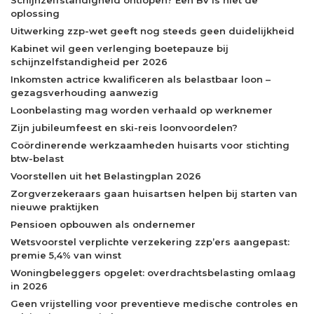
Schijnzelfstandigheid ontlopen? Een BV is niet de
oplossing
Uitwerking zzp-wet geeft nog steeds geen duidelijkheid
Kabinet wil geen verlenging boetepauze bij
schijnzelfstandigheid per 2026
Inkomsten actrice kwalificeren als belastbaar loon –
gezagsverhouding aanwezig
Loonbelasting mag worden verhaald op werknemer
Zijn jubileumfeest en ski-reis loonvoordelen?
Coördinerende werkzaamheden huisarts voor stichting
btw-belast
Voorstellen uit het Belastingplan 2026
Zorgverzekeraars gaan huisartsen helpen bij starten van
nieuwe praktijken
Pensioen opbouwen als ondernemer
Wetsvoorstel verplichte verzekering zzp’ers aangepast:
premie 5,4% van winst
Woningbeleggers opgelet: overdrachtsbelasting omlaag
in 2026
Geen vrijstelling voor preventieve medische controles en