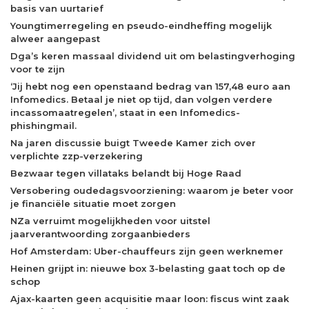
basis van uurtarief
Youngtimerregeling en pseudo-eindheffing mogelijk
alweer aangepast
Dga’s keren massaal dividend uit om belastingverhoging
voor te zijn
‘Jij hebt nog een openstaand bedrag van 157,48 euro aan
Infomedics. Betaal je niet op tijd, dan volgen verdere
incassomaatregelen’, staat in een Infomedics-
phishingmail.
Na jaren discussie buigt Tweede Kamer zich over
verplichte zzp-verzekering
Bezwaar tegen villataks belandt bij Hoge Raad
Versobering oudedagsvoorziening: waarom je beter voor
je financiële situatie moet zorgen
NZa verruimt mogelijkheden voor uitstel
jaarverantwoording zorgaanbieders
Hof Amsterdam: Uber-chauffeurs zijn geen werknemer
Heinen grijpt in: nieuwe box 3-belasting gaat toch op de
schop
Ajax-kaarten geen acquisitie maar loon: fiscus wint zaak