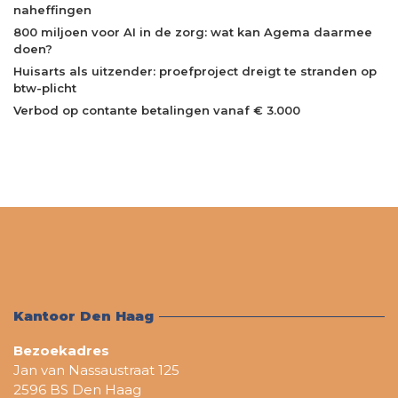
naheffingen
800 miljoen voor AI in de zorg: wat kan Agema daarmee
doen?
Huisarts als uitzender: proefproject dreigt te stranden op
btw-plicht
Verbod op contante betalingen vanaf € 3.000
Kantoor Den Haag
Bezoekadres
Jan van Nassaustraat 125
2596 BS Den Haag