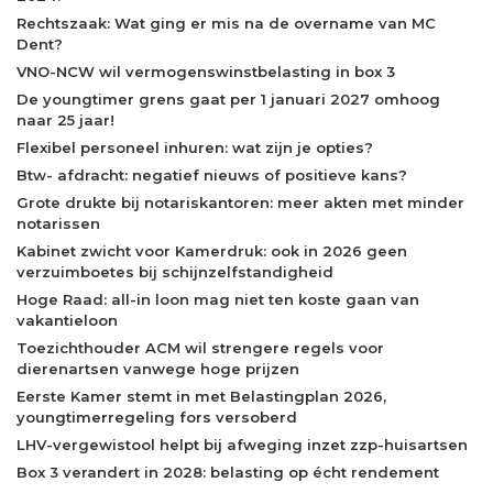
Rechtszaak: Wat ging er mis na de overname van MC
Dent?
VNO-NCW wil vermogenswinstbelasting in box 3
De youngtimer grens gaat per 1 januari 2027 omhoog
naar 25 jaar!
Flexibel personeel inhuren: wat zijn je opties?
Btw- afdracht: negatief nieuws of positieve kans?
Grote drukte bij notariskantoren: meer akten met minder
notarissen
Kabinet zwicht voor Kamerdruk: ook in 2026 geen
verzuimboetes bij schijnzelfstandigheid
Hoge Raad: all-in loon mag niet ten koste gaan van
vakantieloon
Toezichthouder ACM wil strengere regels voor
dierenartsen vanwege hoge prijzen
Eerste Kamer stemt in met Belastingplan 2026,
youngtimerregeling fors versoberd
LHV-vergewistool helpt bij afweging inzet zzp-huisartsen
Box 3 verandert in 2028: belasting op écht rendement