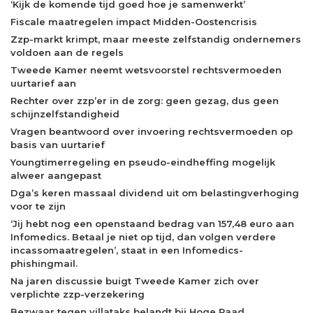
‘Kijk de komende tijd goed hoe je samenwerkt’
Fiscale maatregelen impact Midden-Oostencrisis
Zzp-markt krimpt, maar meeste zelfstandig ondernemers
voldoen aan de regels
Tweede Kamer neemt wetsvoorstel rechtsvermoeden
uurtarief aan
Rechter over zzp’er in de zorg: geen gezag, dus geen
schijnzelfstandigheid
Vragen beantwoord over invoering rechtsvermoeden op
basis van uurtarief
Youngtimerregeling en pseudo-eindheffing mogelijk
alweer aangepast
Dga’s keren massaal dividend uit om belastingverhoging
voor te zijn
‘Jij hebt nog een openstaand bedrag van 157,48 euro aan
Infomedics. Betaal je niet op tijd, dan volgen verdere
incassomaatregelen’, staat in een Infomedics-
phishingmail.
Na jaren discussie buigt Tweede Kamer zich over
verplichte zzp-verzekering
Bezwaar tegen villataks belandt bij Hoge Raad