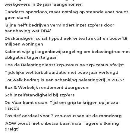
werkgevers in 2e jaar’ aangenomen
Tandarts spoorloos, maar ontslag op staande voet houdt
geen stand
‘Bijna helft bedrijven vermindert inzet zzp’ers door
handhaving wet DBA’
Deskundigen: schaf hypotheekrenteaftrek af en bouw 1,8
miljoen woningen
Kabinet wijzigt tegenbewijsregeling om belastingtruc met
obligaties tegen te gaan
Hoe de Belastingdienst zzp-casus na zzp-casus afwijst
Tijdelijke wet turboliquidatie met twee jaar verlengd
Tot welk bedrag is een schenking belastingvrij in 2025?
Box 3: Werkelijk rendement doorgeven
Schijnzelfstandigheid bij zzp’ers
De Vbar komt eraan. Tijd om grip te krijgen op je zzp-
risico’s
Positief oordeel voor 3 zzp-casussen uit de mondzorg
‘AOW wordt niet onbetaalbaar, maar lagere uitkering
dreigt’