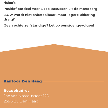
risico’s
Positief oordeel voor 3 zzp-casussen uit de mondzorg
‘AOW wordt niet onbetaalbaar, maar lagere uitkering
dreigt’
Geen echte zelfstandige? Let op pensioengevolgen!
Kantoor Den Haag
Bezoekadres
Jan van Nassaustraat 125
2596 BS Den Haag