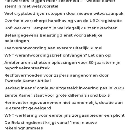
Flexwerkers krijgen meer zekerheid – Tweede Kamer
stemt in met wetsvoorstel
Veel cryptobedrijven stoppen door nieuwe witwasaanpak
Overheid verscherpt handhaving van de UBO-registratie
Hof: werkers Temper zijn wel degelijk uitzendkrachten
Betaalgegevens Belastingdienst voor zakelijke
belastingen
Jaarverantwoording aanleveren: uiterlijk 31 mei
WNT-verantwoordingsbrief ontvangen? Let dan op!
Ambtenaren schetsen oplossingen voor 30-jaarstermijn
hypotheekrenteaftrek
Rechtsvermoeden voor zzp’ers aangenomen door
Tweede Kamer Artikel
Bedrag ineens’ opnieuw uitgesteld: invoering pas in 2029
Eerste Kamer staat voor grote dillema’s rond box 3
Herinvesteringsvoornemen niet aannemelijk, dotatie aan
HIR terecht geweigerd
WNT-verklaring voor eerstelijns zorgaanbieder een plicht
De Belastingdienst krijgt vanaf 1 mei nieuwe
rekeningnummers