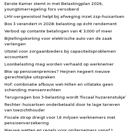
Eerste Kamer stemt in met Belastingplan 2026,
youngtimerregeling fors versoberd
LHV-vergewistool helpt bij afweging inzet zzp-huisartsen
Box 3 verandert in 2028: belasting op écht rendement
Verbod op contante betalingen van € 3.000 of meer
Bijtellingskorting voor elektrische auto van de zaak
verlengen
Uitstel voor zorgaanbieders bij capaciteitsproblemen
accountant
Loonbelasting mag worden verhaald op werknemer
Btw op pensioenpremies? Heijnen negeert nieuwe
gerechtelijke uitspraken
Hof: combinatie afbouw wet-Hillen en villataks geen
schending mensenrechten
Terugvragen box 3-belasting wordt ‘fiscaal huzarenstukje’
Rechter: huisartsen onderbetaald door te lage tarieven
van toezichthouder
Fiscale strop dreigt voor 1,6 miljoen werknemers met
pensioenverzekering
Nieuwe wetten en regels voor ondernemers vanaf 1