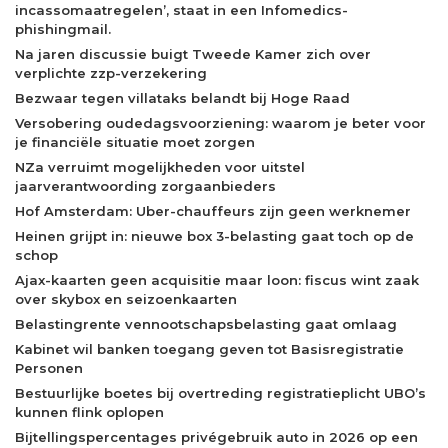
incassomaatregelen’, staat in een Infomedics-
phishingmail.
Na jaren discussie buigt Tweede Kamer zich over
verplichte zzp-verzekering
Bezwaar tegen villataks belandt bij Hoge Raad
Versobering oudedagsvoorziening: waarom je beter voor
je financiële situatie moet zorgen
NZa verruimt mogelijkheden voor uitstel
jaarverantwoording zorgaanbieders
Hof Amsterdam: Uber-chauffeurs zijn geen werknemer
Heinen grijpt in: nieuwe box 3-belasting gaat toch op de
schop
Ajax-kaarten geen acquisitie maar loon: fiscus wint zaak
over skybox en seizoenkaarten
Belastingrente vennootschapsbelasting gaat omlaag
Kabinet wil banken toegang geven tot Basisregistratie
Personen
Bestuurlijke boetes bij overtreding registratieplicht UBO’s
kunnen flink oplopen
Bijtellingspercentages privégebruik auto in 2026 op een