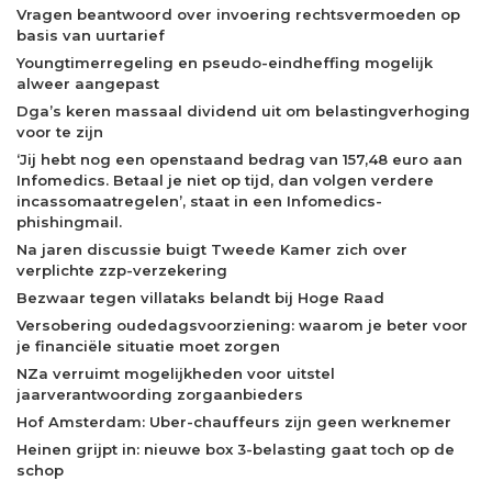
Vragen beantwoord over invoering rechtsvermoeden op
basis van uurtarief
Youngtimerregeling en pseudo-eindheffing mogelijk
alweer aangepast
Dga’s keren massaal dividend uit om belastingverhoging
voor te zijn
‘Jij hebt nog een openstaand bedrag van 157,48 euro aan
Infomedics. Betaal je niet op tijd, dan volgen verdere
incassomaatregelen’, staat in een Infomedics-
phishingmail.
Na jaren discussie buigt Tweede Kamer zich over
verplichte zzp-verzekering
Bezwaar tegen villataks belandt bij Hoge Raad
Versobering oudedagsvoorziening: waarom je beter voor
je financiële situatie moet zorgen
NZa verruimt mogelijkheden voor uitstel
jaarverantwoording zorgaanbieders
Hof Amsterdam: Uber-chauffeurs zijn geen werknemer
Heinen grijpt in: nieuwe box 3-belasting gaat toch op de
schop