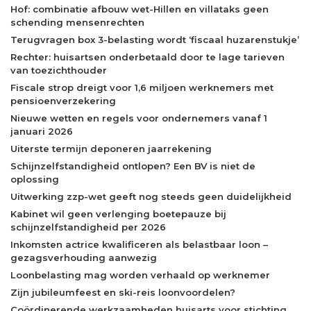
Hof: combinatie afbouw wet-Hillen en villataks geen
schending mensenrechten
Terugvragen box 3-belasting wordt ‘fiscaal huzarenstukje’
Rechter: huisartsen onderbetaald door te lage tarieven
van toezichthouder
Fiscale strop dreigt voor 1,6 miljoen werknemers met
pensioenverzekering
Nieuwe wetten en regels voor ondernemers vanaf 1
januari 2026
Uiterste termijn deponeren jaarrekening
Schijnzelfstandigheid ontlopen? Een BV is niet de
oplossing
Uitwerking zzp-wet geeft nog steeds geen duidelijkheid
Kabinet wil geen verlenging boetepauze bij
schijnzelfstandigheid per 2026
Inkomsten actrice kwalificeren als belastbaar loon –
gezagsverhouding aanwezig
Loonbelasting mag worden verhaald op werknemer
Zijn jubileumfeest en ski-reis loonvoordelen?
Coördinerende werkzaamheden huisarts voor stichting