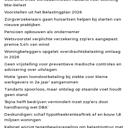
btw-belast
Voorstellen uit het Belastingplan 2026
Zorgverzekeraars gaan huisartsen helpen bij starten van
nieuwe praktijken
Pensioen opbouwen als ondernemer
Wetsvoorstel verplichte verzekering zzp’ers aangepast:
premie 5,4% van winst
Woningbeleggers opgelet: overdrachtsbelasting omlaag
in 2026
Geen vrijstelling voor preventieve medische controles en
advisering over uitslagen
Motie ‘geen loondoorbetaling bij ziekte voor kleine
werkgevers in 2e jaar’ aangenomen
Tandarts spoorloos, maar ontslag op staande voet houdt
geen stand
‘Bijna helft bedrijven vermindert inzet zzp’ers door
handhaving wet DBA’
Deskundigen: schaf hypotheekrenteaftrek af en bouw 1,8
miljoen woningen
Kabinet wijzigt tegenbewijsregeling om belastingtruc met