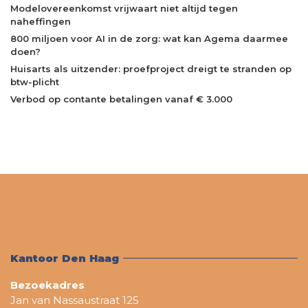
Modelovereenkomst vrijwaart niet altijd tegen
naheffingen
800 miljoen voor AI in de zorg: wat kan Agema daarmee
doen?
Huisarts als uitzender: proefproject dreigt te stranden op
btw-plicht
Verbod op contante betalingen vanaf € 3.000
Kantoor Den Haag
Bezoekadres
Jan van Nassaustraat 125