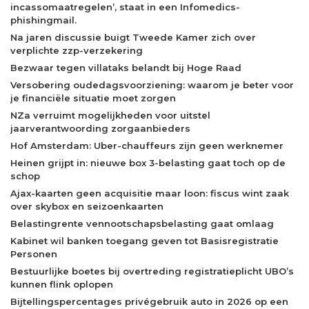
incassomaatregelen’, staat in een Infomedics-
phishingmail.
Na jaren discussie buigt Tweede Kamer zich over
verplichte zzp-verzekering
Bezwaar tegen villataks belandt bij Hoge Raad
Versobering oudedagsvoorziening: waarom je beter voor
je financiële situatie moet zorgen
NZa verruimt mogelijkheden voor uitstel
jaarverantwoording zorgaanbieders
Hof Amsterdam: Uber-chauffeurs zijn geen werknemer
Heinen grijpt in: nieuwe box 3-belasting gaat toch op de
schop
Ajax-kaarten geen acquisitie maar loon: fiscus wint zaak
over skybox en seizoenkaarten
Belastingrente vennootschapsbelasting gaat omlaag
Kabinet wil banken toegang geven tot Basisregistratie
Personen
Bestuurlijke boetes bij overtreding registratieplicht UBO’s
kunnen flink oplopen
Bijtellingspercentages privégebruik auto in 2026 op een