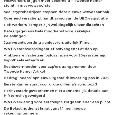
Flexwerkers krijgen meer zekerheid – Tweede Kamer
stemt in met wetsvoorstel
Veel cryptobedrijven stoppen door nieuwe witwasaanpak
Overheid verscherpt handhaving van de UBO-registratie
Hof: werkers Temper zijn wel degelijk uitzendkrachten
Betaalgegevens Belastingdienst voor zakelijke
belastingen
Jaarverantwoording aanleveren: uiterlijk 31 mei
WNT-verantwoordingsbrief ontvangen? Let dan op!
Ambtenaren schetsen oplossingen voor 30-jaarstermijn
hypotheekrenteaftrek
Rechtsvermoeden voor zzp’ers aangenomen door
Tweede Kamer Artikel
Bedrag ineens’ opnieuw uitgesteld: invoering pas in 2029
Eerste Kamer staat voor grote dillema’s rond box 3
Herinvesteringsvoornemen niet aannemelijk, dotatie aan
HIR terecht geweigerd
WNT-verklaring voor eerstelijns zorgaanbieder een plicht
De Belastingdienst krijgt vanaf 1 mei nieuwe
rekeningnummers