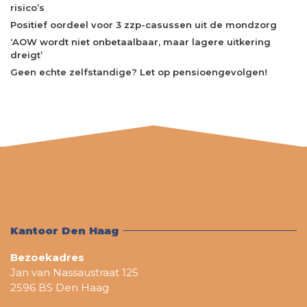
risico’s
Positief oordeel voor 3 zzp-casussen uit de mondzorg
‘AOW wordt niet onbetaalbaar, maar lagere uitkering
dreigt’
Geen echte zelfstandige? Let op pensioengevolgen!
Kantoor Den Haag
Bezoekadres
Jan van Nassaustraat 125
2596 BS Den Haag