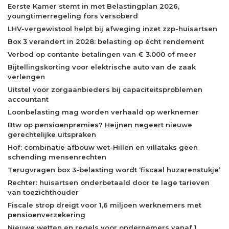
Eerste Kamer stemt in met Belastingplan 2026,
youngtimerregeling fors versoberd
LHV-vergewistool helpt bij afweging inzet zzp-huisartsen
Box 3 verandert in 2028: belasting op écht rendement
Verbod op contante betalingen van € 3.000 of meer
Bijtellingskorting voor elektrische auto van de zaak
verlengen
Uitstel voor zorgaanbieders bij capaciteitsproblemen
accountant
Loonbelasting mag worden verhaald op werknemer
Btw op pensioenpremies? Heijnen negeert nieuwe
gerechtelijke uitspraken
Hof: combinatie afbouw wet-Hillen en villataks geen
schending mensenrechten
Terugvragen box 3-belasting wordt ‘fiscaal huzarenstukje’
Rechter: huisartsen onderbetaald door te lage tarieven
van toezichthouder
Fiscale strop dreigt voor 1,6 miljoen werknemers met
pensioenverzekering
Nieuwe wetten en regels voor ondernemers vanaf 1