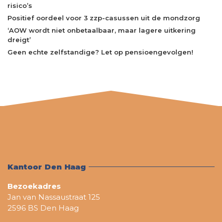
risico’s
Positief oordeel voor 3 zzp-casussen uit de mondzorg
‘AOW wordt niet onbetaalbaar, maar lagere uitkering
dreigt’
Geen echte zelfstandige? Let op pensioengevolgen!
Kantoor Den Haag
Bezoekadres
Jan van Nassaustraat 125
2596 BS Den Haag