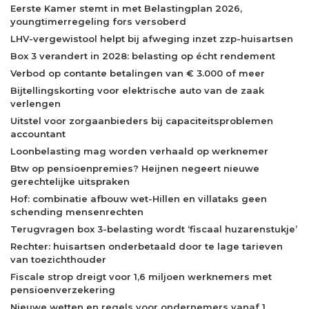
Eerste Kamer stemt in met Belastingplan 2026,
youngtimerregeling fors versoberd
LHV-vergewistool helpt bij afweging inzet zzp-huisartsen
Box 3 verandert in 2028: belasting op écht rendement
Verbod op contante betalingen van € 3.000 of meer
Bijtellingskorting voor elektrische auto van de zaak
verlengen
Uitstel voor zorgaanbieders bij capaciteitsproblemen
accountant
Loonbelasting mag worden verhaald op werknemer
Btw op pensioenpremies? Heijnen negeert nieuwe
gerechtelijke uitspraken
Hof: combinatie afbouw wet-Hillen en villataks geen
schending mensenrechten
Terugvragen box 3-belasting wordt ‘fiscaal huzarenstukje’
Rechter: huisartsen onderbetaald door te lage tarieven
van toezichthouder
Fiscale strop dreigt voor 1,6 miljoen werknemers met
pensioenverzekering
Nieuwe wetten en regels voor ondernemers vanaf 1