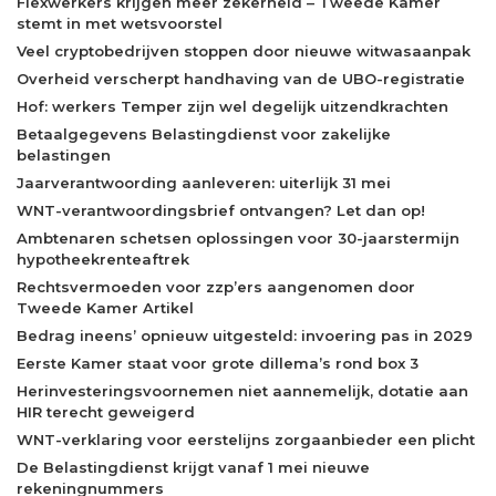
Flexwerkers krijgen meer zekerheid – Tweede Kamer
stemt in met wetsvoorstel
Veel cryptobedrijven stoppen door nieuwe witwasaanpak
Overheid verscherpt handhaving van de UBO-registratie
Hof: werkers Temper zijn wel degelijk uitzendkrachten
Betaalgegevens Belastingdienst voor zakelijke
belastingen
Jaarverantwoording aanleveren: uiterlijk 31 mei
WNT-verantwoordingsbrief ontvangen? Let dan op!
Ambtenaren schetsen oplossingen voor 30-jaarstermijn
hypotheekrenteaftrek
Rechtsvermoeden voor zzp’ers aangenomen door
Tweede Kamer Artikel
Bedrag ineens’ opnieuw uitgesteld: invoering pas in 2029
Eerste Kamer staat voor grote dillema’s rond box 3
Herinvesteringsvoornemen niet aannemelijk, dotatie aan
HIR terecht geweigerd
WNT-verklaring voor eerstelijns zorgaanbieder een plicht
De Belastingdienst krijgt vanaf 1 mei nieuwe
rekeningnummers