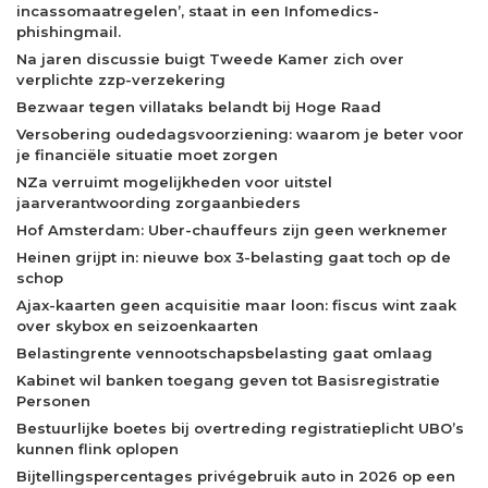
incassomaatregelen’, staat in een Infomedics-
phishingmail.
Na jaren discussie buigt Tweede Kamer zich over
verplichte zzp-verzekering
Bezwaar tegen villataks belandt bij Hoge Raad
Versobering oudedagsvoorziening: waarom je beter voor
je financiële situatie moet zorgen
NZa verruimt mogelijkheden voor uitstel
jaarverantwoording zorgaanbieders
Hof Amsterdam: Uber-chauffeurs zijn geen werknemer
Heinen grijpt in: nieuwe box 3-belasting gaat toch op de
schop
Ajax-kaarten geen acquisitie maar loon: fiscus wint zaak
over skybox en seizoenkaarten
Belastingrente vennootschapsbelasting gaat omlaag
Kabinet wil banken toegang geven tot Basisregistratie
Personen
Bestuurlijke boetes bij overtreding registratieplicht UBO’s
kunnen flink oplopen
Bijtellingspercentages privégebruik auto in 2026 op een