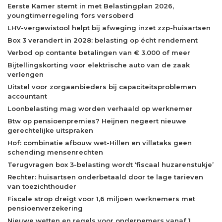
Eerste Kamer stemt in met Belastingplan 2026,
youngtimerregeling fors versoberd
LHV-vergewistool helpt bij afweging inzet zzp-huisartsen
Box 3 verandert in 2028: belasting op écht rendement
Verbod op contante betalingen van € 3.000 of meer
Bijtellingskorting voor elektrische auto van de zaak
verlengen
Uitstel voor zorgaanbieders bij capaciteitsproblemen
accountant
Loonbelasting mag worden verhaald op werknemer
Btw op pensioenpremies? Heijnen negeert nieuwe
gerechtelijke uitspraken
Hof: combinatie afbouw wet-Hillen en villataks geen
schending mensenrechten
Terugvragen box 3-belasting wordt ‘fiscaal huzarenstukje’
Rechter: huisartsen onderbetaald door te lage tarieven
van toezichthouder
Fiscale strop dreigt voor 1,6 miljoen werknemers met
pensioenverzekering
Nieuwe wetten en regels voor ondernemers vanaf 1