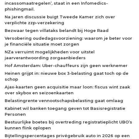
incassomaatregelen’, staat in een Infomedics-
phishingmail.
Na jaren discussie buigt Tweede Kamer zich over
verplichte zzp-verzekering
Bezwaar tegen villataks belandt bij Hoge Raad
Versobering oudedagsvoorziening: waarom je beter voor
je financiële situatie moet zorgen
NZa verruimt mogelijkheden voor uitstel
jaarverantwoording zorgaanbieders
Hof Amsterdam: Uber-chauffeurs zijn geen werknemer
Heinen grijpt in: nieuwe box 3-belasting gaat toch op de
schop
Ajax-kaarten geen acquisitie maar loon: fiscus wint zaak
over skybox en seizoenkaarten
Belastingrente vennootschapsbelasting gaat omlaag
Kabinet wil banken toegang geven tot Basisregistratie
Personen
Bestuurlijke boetes bij overtreding registratieplicht UBO’s
kunnen flink oplopen
Bijtellingspercentages privégebruik auto in 2026 op een