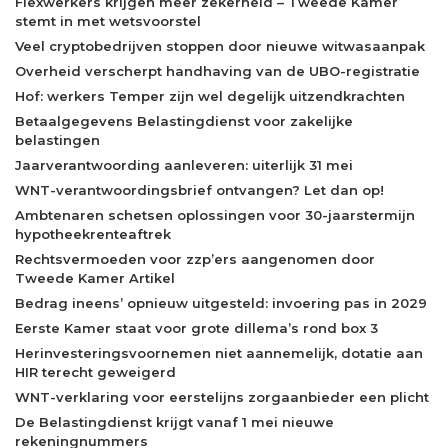
Flexwerkers krijgen meer zekerheid – Tweede Kamer
stemt in met wetsvoorstel
Veel cryptobedrijven stoppen door nieuwe witwasaanpak
Overheid verscherpt handhaving van de UBO-registratie
Hof: werkers Temper zijn wel degelijk uitzendkrachten
Betaalgegevens Belastingdienst voor zakelijke
belastingen
Jaarverantwoording aanleveren: uiterlijk 31 mei
WNT-verantwoordingsbrief ontvangen? Let dan op!
Ambtenaren schetsen oplossingen voor 30-jaarstermijn
hypotheekrenteaftrek
Rechtsvermoeden voor zzp’ers aangenomen door
Tweede Kamer Artikel
Bedrag ineens’ opnieuw uitgesteld: invoering pas in 2029
Eerste Kamer staat voor grote dillema’s rond box 3
Herinvesteringsvoornemen niet aannemelijk, dotatie aan
HIR terecht geweigerd
WNT-verklaring voor eerstelijns zorgaanbieder een plicht
De Belastingdienst krijgt vanaf 1 mei nieuwe
rekeningnummers