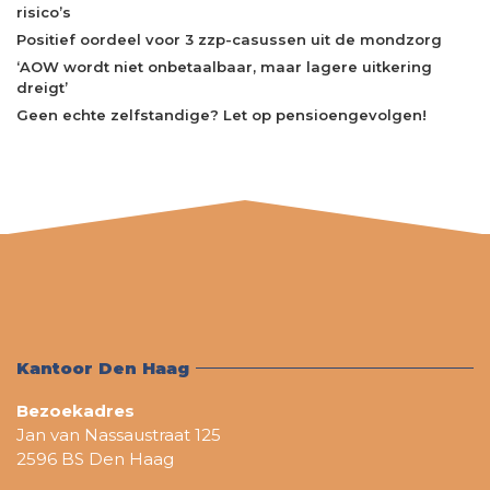
risico’s
Positief oordeel voor 3 zzp-casussen uit de mondzorg
‘AOW wordt niet onbetaalbaar, maar lagere uitkering
dreigt’
Geen echte zelfstandige? Let op pensioengevolgen!
Kantoor Den Haag
Bezoekadres
Jan van Nassaustraat 125
2596 BS Den Haag