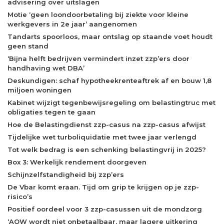
advisering over uitslagen
Motie ‘geen loondoorbetaling bij ziekte voor kleine
werkgevers in 2e jaar’ aangenomen
Tandarts spoorloos, maar ontslag op staande voet houdt
geen stand
‘Bijna helft bedrijven vermindert inzet zzp’ers door
handhaving wet DBA’
Deskundigen: schaf hypotheekrenteaftrek af en bouw 1,8
miljoen woningen
Kabinet wijzigt tegenbewijsregeling om belastingtruc met
obligaties tegen te gaan
Hoe de Belastingdienst zzp-casus na zzp-casus afwijst
Tijdelijke wet turboliquidatie met twee jaar verlengd
Tot welk bedrag is een schenking belastingvrij in 2025?
Box 3: Werkelijk rendement doorgeven
Schijnzelfstandigheid bij zzp’ers
De Vbar komt eraan. Tijd om grip te krijgen op je zzp-
risico’s
Positief oordeel voor 3 zzp-casussen uit de mondzorg
‘AOW wordt niet onbetaalbaar, maar lagere uitkering