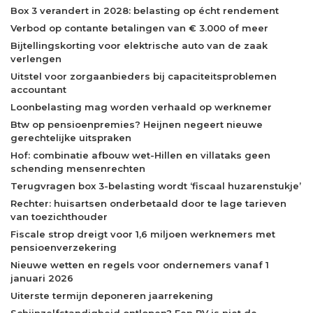
Box 3 verandert in 2028: belasting op écht rendement
Verbod op contante betalingen van € 3.000 of meer
Bijtellingskorting voor elektrische auto van de zaak
verlengen
Uitstel voor zorgaanbieders bij capaciteitsproblemen
accountant
Loonbelasting mag worden verhaald op werknemer
Btw op pensioenpremies? Heijnen negeert nieuwe
gerechtelijke uitspraken
Hof: combinatie afbouw wet-Hillen en villataks geen
schending mensenrechten
Terugvragen box 3-belasting wordt ‘fiscaal huzarenstukje’
Rechter: huisartsen onderbetaald door te lage tarieven
van toezichthouder
Fiscale strop dreigt voor 1,6 miljoen werknemers met
pensioenverzekering
Nieuwe wetten en regels voor ondernemers vanaf 1
januari 2026
Uiterste termijn deponeren jaarrekening
Schijnzelfstandigheid ontlopen? Een BV is niet de