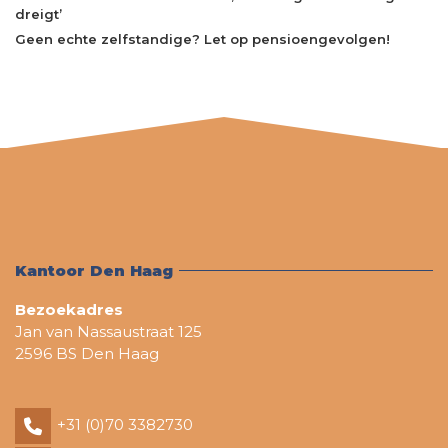
dreigt’
Geen echte zelfstandige? Let op pensioengevolgen!
Kantoor Den Haag
Bezoekadres
Jan van Nassaustraat 125
2596 BS Den Haag
+31 (0)70 3382730