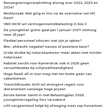
Renseigneringsverplichting alsnog over 2022, 2023 en
2024?
Rechtszaak: Wat ging er mis na de overname van MC
Dent?
VNO-NCW wil vermogenswinstbelasting in box 3
De youngtimer grens gaat per 1 januari 2027 omhoog
naar 25 jaar!
Flexibel personeel inhuren: wat zijn je opties?
Btw- afdracht: negatief nieuws of positieve kans?
Grote drukte bij notariskantoren: meer akten met minder
notarissen
Kabinet zwicht voor Kamerdruk: ook in 2026 geen
verzuimboetes bij schijnzelfstandigheid
Hoge Raad: all-in loon mag niet ten koste gaan van
vakantieloon
Toezichthouder ACM wil strengere regels voor
dierenartsen vanwege hoge prijzen
Eerste Kamer stemt in met Belastingplan 2026,
youngtimerregeling fors versoberd
LHV-vergewistool helpt bij afweging inzet zzp-huisartsen