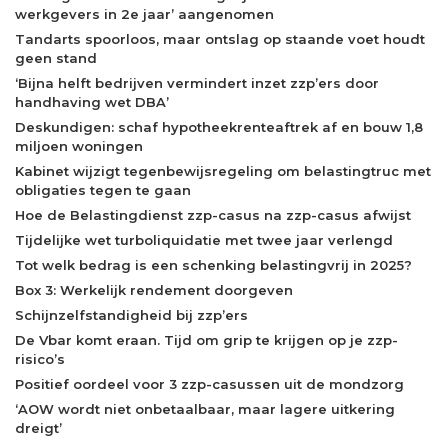
werkgevers in 2e jaar’ aangenomen
Tandarts spoorloos, maar ontslag op staande voet houdt
geen stand
‘Bijna helft bedrijven vermindert inzet zzp’ers door
handhaving wet DBA’
Deskundigen: schaf hypotheekrenteaftrek af en bouw 1,8
miljoen woningen
Kabinet wijzigt tegenbewijsregeling om belastingtruc met
obligaties tegen te gaan
Hoe de Belastingdienst zzp-casus na zzp-casus afwijst
Tijdelijke wet turboliquidatie met twee jaar verlengd
Tot welk bedrag is een schenking belastingvrij in 2025?
Box 3: Werkelijk rendement doorgeven
Schijnzelfstandigheid bij zzp’ers
De Vbar komt eraan. Tijd om grip te krijgen op je zzp-
risico’s
Positief oordeel voor 3 zzp-casussen uit de mondzorg
‘AOW wordt niet onbetaalbaar, maar lagere uitkering
dreigt’