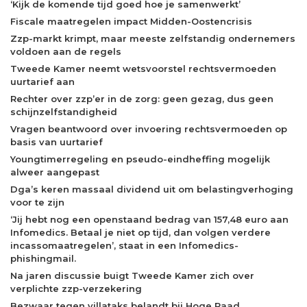
‘Kijk de komende tijd goed hoe je samenwerkt’
Fiscale maatregelen impact Midden-Oostencrisis
Zzp-markt krimpt, maar meeste zelfstandig ondernemers
voldoen aan de regels
Tweede Kamer neemt wetsvoorstel rechtsvermoeden
uurtarief aan
Rechter over zzp’er in de zorg: geen gezag, dus geen
schijnzelfstandigheid
Vragen beantwoord over invoering rechtsvermoeden op
basis van uurtarief
Youngtimerregeling en pseudo-eindheffing mogelijk
alweer aangepast
Dga’s keren massaal dividend uit om belastingverhoging
voor te zijn
‘Jij hebt nog een openstaand bedrag van 157,48 euro aan
Infomedics. Betaal je niet op tijd, dan volgen verdere
incassomaatregelen’, staat in een Infomedics-
phishingmail.
Na jaren discussie buigt Tweede Kamer zich over
verplichte zzp-verzekering
Bezwaar tegen villataks belandt bij Hoge Raad