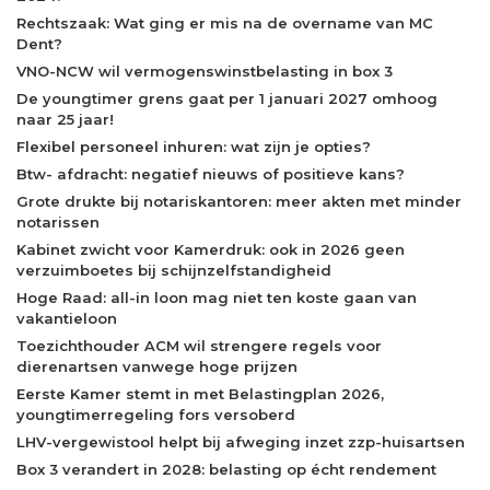
Rechtszaak: Wat ging er mis na de overname van MC
Dent?
VNO-NCW wil vermogenswinstbelasting in box 3
De youngtimer grens gaat per 1 januari 2027 omhoog
naar 25 jaar!
Flexibel personeel inhuren: wat zijn je opties?
Btw- afdracht: negatief nieuws of positieve kans?
Grote drukte bij notariskantoren: meer akten met minder
notarissen
Kabinet zwicht voor Kamerdruk: ook in 2026 geen
verzuimboetes bij schijnzelfstandigheid
Hoge Raad: all-in loon mag niet ten koste gaan van
vakantieloon
Toezichthouder ACM wil strengere regels voor
dierenartsen vanwege hoge prijzen
Eerste Kamer stemt in met Belastingplan 2026,
youngtimerregeling fors versoberd
LHV-vergewistool helpt bij afweging inzet zzp-huisartsen
Box 3 verandert in 2028: belasting op écht rendement