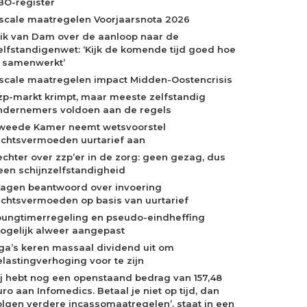
BO-register
iscale maatregelen Voorjaarsnota 2026
rik van Dam over de aanloop naar de
elfstandigenwet: ‘Kijk de komende tijd goed hoe
e samenwerkt’
iscale maatregelen impact Midden-Oostencrisis
zp-markt krimpt, maar meeste zelfstandig
ndernemers voldoen aan de regels
weede Kamer neemt wetsvoorstel
echtsvermoeden uurtarief aan
echter over zzp’er in de zorg: geen gezag, dus
een schijnzelfstandigheid
ragen beantwoord over invoering
echtsvermoeden op basis van uurtarief
oungtimerregeling en pseudo-eindheffing
ogelijk alweer aangepast
ga’s keren massaal dividend uit om
elastingverhoging voor te zijn
Jij hebt nog een openstaand bedrag van 157,48
ro aan Infomedics. Betaal je niet op tijd, dan
olgen verdere incassomaatregelen’, staat in een