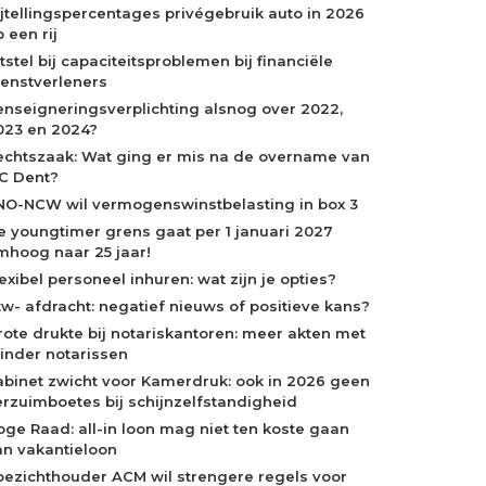
ijtellingspercentages privégebruik auto in 2026
 een rij
tstel bij capaciteitsproblemen bij financiële
ienstverleners
enseigneringsverplichting alsnog over 2022,
023 en 2024?
echtszaak: Wat ging er mis na de overname van
C Dent?
NO-NCW wil vermogenswinstbelasting in box 3
e youngtimer grens gaat per 1 januari 2027
mhoog naar 25 jaar!
exibel personeel inhuren: wat zijn je opties?
tw- afdracht: negatief nieuws of positieve kans?
rote drukte bij notariskantoren: meer akten met
inder notarissen
abinet zwicht voor Kamerdruk: ook in 2026 geen
erzuimboetes bij schijnzelfstandigheid
oge Raad: all-in loon mag niet ten koste gaan
an vakantieloon
oezichthouder ACM wil strengere regels voor