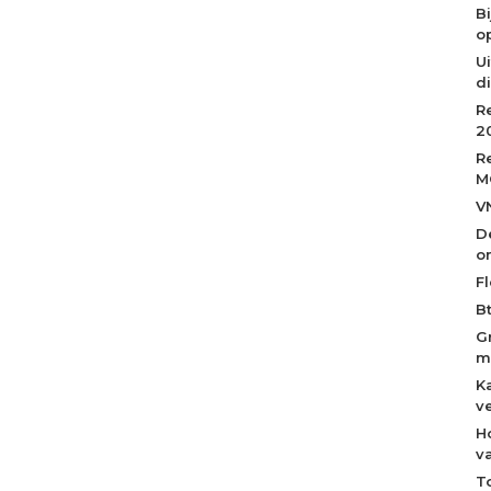
B
op
Ui
d
R
2
R
M
V
D
o
Fl
B
G
m
K
v
H
v
T