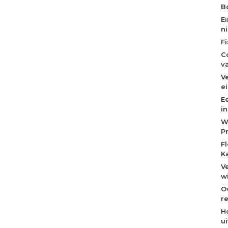
Bo
E
n
F
C
v
V
e
E
i
W
P
F
K
V
w
O
re
H
u