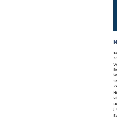
N
J
30
W
B
t
S
Z
N
u
H
j
E