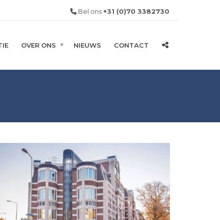
Bel ons
+31 (0)70 3382730
IE
OVER ONS
NIEUWS
CONTACT