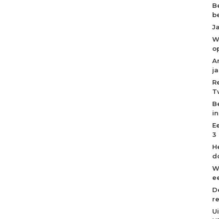
B
b
J
W
o
A
j
R
T
B
i
E
3
H
d
W
ee
D
r
U