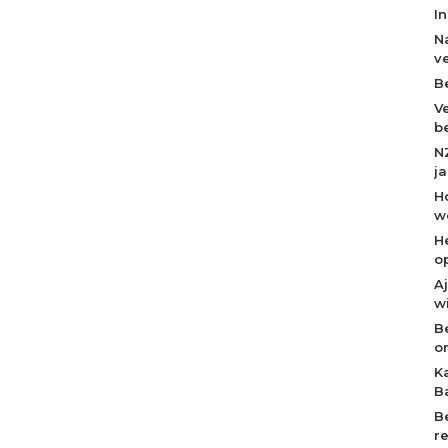
I
N
v
B
V
b
N
j
H
w
H
o
A
w
B
o
K
B
B
r