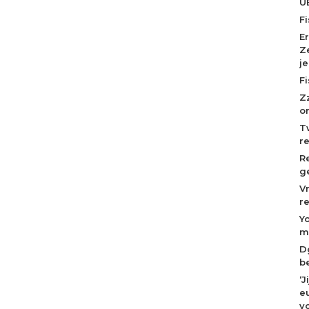
U
F
E
Z
j
F
Z
o
T
r
R
g
V
r
Y
m
D
b
‘
eu
v