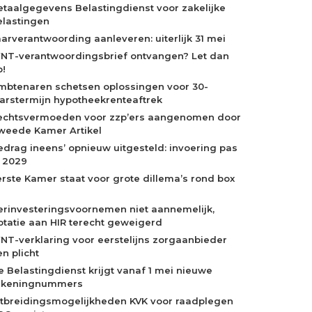
etaalgegevens Belastingdienst voor zakelijke
elastingen
aarverantwoording aanleveren: uiterlijk 31 mei
NT-verantwoordingsbrief ontvangen? Let dan
p!
mbtenaren schetsen oplossingen voor 30-
aarstermijn hypotheekrenteaftrek
echtsvermoeden voor zzp’ers aangenomen door
weede Kamer Artikel
edrag ineens’ opnieuw uitgesteld: invoering pas
n 2029
erste Kamer staat voor grote dillema’s rond box
erinvesteringsvoornemen niet aannemelijk,
otatie aan HIR terecht geweigerd
NT-verklaring voor eerstelijns zorgaanbieder
n plicht
e Belastingdienst krijgt vanaf 1 mei nieuwe
ekeningnummers
itbreidingsmogelijkheden KVK voor raadplegen