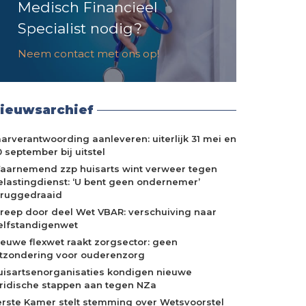
Medisch Financieel
Specialist nodig?
Neem contact met ons op!
ieuwsarchief
aarverantwoording aanleveren: uiterlijk 31 mei en
 september bij uitstel
aarnemend zzp huisarts wint verweer tegen
elastingdienst: ‘U bent geen ondernemer’
eruggedraaid
treep door deel Wet VBAR: verschuiving naar
elfstandigenwet
ieuwe flexwet raakt zorgsector: geen
itzondering voor ouderenzorg
uisartsenorganisaties kondigen nieuwe
uridische stappen aan tegen NZa
erste Kamer stelt stemming over Wetsvoorstel