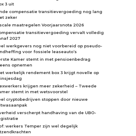
x 3 uit
inde compensatie transitievergoeding nog lang
iet zeker
iscale maatregelen Voorjaarsnota 2026
ompensatie transitievergoeding vervalt volledig
anaf 2027
eel werkgevers nog niet voorbereid op pseudo-
indheffing voor fossiele leaseauto’s
erste Kamer stemt in met pensioenbedrag
neens opnemen
et werkelijk rendement box 3 krijgt novelle op
rinsjesdag
lexwerkers krijgen meer zekerheid – Tweede
amer stemt in met wetsvoorstel
eel cryptobedrijven stoppen door nieuwe
itwasaanpak
verheid verscherpt handhaving van de UBO-
gistratie
of: werkers Temper zijn wel degelijk
itzendkrachten