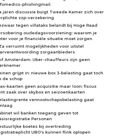
nfomedics-phishingmail.
a jaren discussie buigt Tweede Kamer zich over
erplichte zzp-verzekering
ezwaar tegen villataks belandt bij Hoge Raad
ersobering oudedagsvoorziening: waarom je
eter voor je financiële situatie moet zorgen
Za verruimt mogelijkheden voor uitstel
aarverantwoording zorgaanbieders
of Amsterdam: Uber-chauffeurs zijn geen
erknemer
einen grijpt in: nieuwe box 3-belasting gaat toch
p de schop
jax-kaarten geen acquisitie maar loon: fiscus
int zaak over skybox en seizoenkaarten
elastingrente vennootschapsbelasting gaat
mlaag
abinet wil banken toegang geven tot
asisregistratie Personen
estuurlijke boetes bij overtreding
egistratieplicht UBO’s kunnen flink oplopen