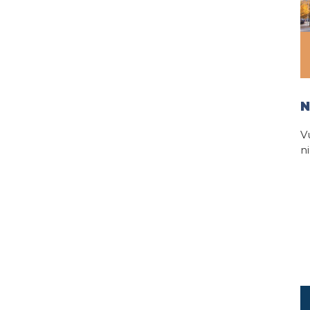
N
V
n