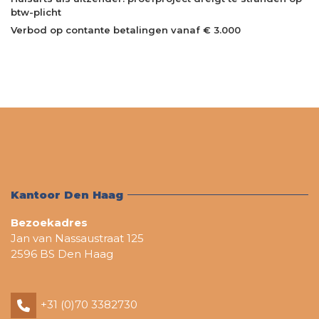
btw-plicht
Verbod op contante betalingen vanaf € 3.000
Kantoor Den Haag
Bezoekadres
Jan van Nassaustraat 125
2596 BS Den Haag
+31 (0)70 3382730