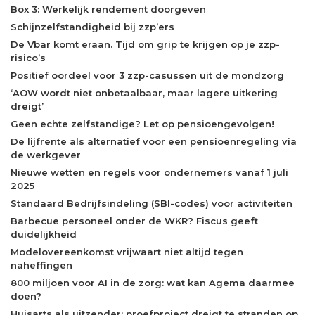
Box 3: Werkelijk rendement doorgeven
Schijnzelfstandigheid bij zzp’ers
De Vbar komt eraan. Tijd om grip te krijgen op je zzp-
risico’s
Positief oordeel voor 3 zzp-casussen uit de mondzorg
‘AOW wordt niet onbetaalbaar, maar lagere uitkering
dreigt’
Geen echte zelfstandige? Let op pensioengevolgen!
De lijfrente als alternatief voor een pensioenregeling via
de werkgever
Nieuwe wetten en regels voor ondernemers vanaf 1 juli
2025
Standaard Bedrijfsindeling (SBI-codes) voor activiteiten
Barbecue personeel onder de WKR? Fiscus geeft
duidelijkheid
Modelovereenkomst vrijwaart niet altijd tegen
naheffingen
800 miljoen voor AI in de zorg: wat kan Agema daarmee
doen?
Huisarts als uitzender: proefproject dreigt te stranden op