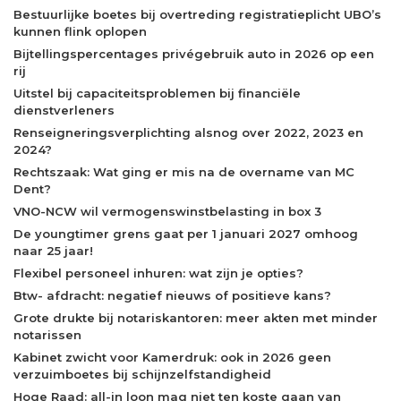
Bestuurlijke boetes bij overtreding registratieplicht UBO’s
kunnen flink oplopen
Bijtellingspercentages privégebruik auto in 2026 op een
rij
Uitstel bij capaciteitsproblemen bij financiële
dienstverleners
Renseigneringsverplichting alsnog over 2022, 2023 en
2024?
Rechtszaak: Wat ging er mis na de overname van MC
Dent?
VNO-NCW wil vermogenswinstbelasting in box 3
De youngtimer grens gaat per 1 januari 2027 omhoog
naar 25 jaar!
Flexibel personeel inhuren: wat zijn je opties?
Btw- afdracht: negatief nieuws of positieve kans?
Grote drukte bij notariskantoren: meer akten met minder
notarissen
Kabinet zwicht voor Kamerdruk: ook in 2026 geen
verzuimboetes bij schijnzelfstandigheid
Hoge Raad: all-in loon mag niet ten koste gaan van