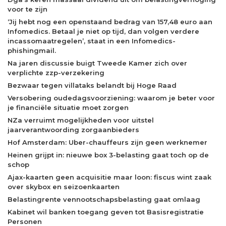
voor te zijn
‘Jij hebt nog een openstaand bedrag van 157,48 euro aan
Infomedics. Betaal je niet op tijd, dan volgen verdere
incassomaatregelen’, staat in een Infomedics-
phishingmail.
Na jaren discussie buigt Tweede Kamer zich over
verplichte zzp-verzekering
Bezwaar tegen villataks belandt bij Hoge Raad
Versobering oudedagsvoorziening: waarom je beter voor
je financiële situatie moet zorgen
NZa verruimt mogelijkheden voor uitstel
jaarverantwoording zorgaanbieders
Hof Amsterdam: Uber-chauffeurs zijn geen werknemer
Heinen grijpt in: nieuwe box 3-belasting gaat toch op de
schop
Ajax-kaarten geen acquisitie maar loon: fiscus wint zaak
over skybox en seizoenkaarten
Belastingrente vennootschapsbelasting gaat omlaag
Kabinet wil banken toegang geven tot Basisregistratie
Personen