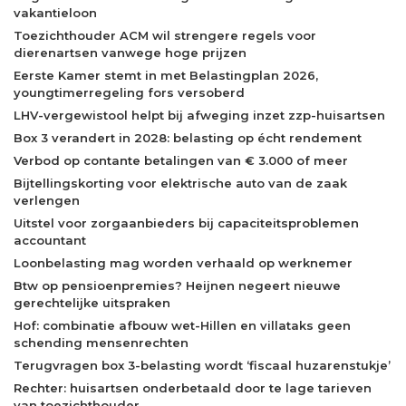
vakantieloon
Toezichthouder ACM wil strengere regels voor
dierenartsen vanwege hoge prijzen
Eerste Kamer stemt in met Belastingplan 2026,
youngtimerregeling fors versoberd
LHV-vergewistool helpt bij afweging inzet zzp-huisartsen
Box 3 verandert in 2028: belasting op écht rendement
Verbod op contante betalingen van € 3.000 of meer
Bijtellingskorting voor elektrische auto van de zaak
verlengen
Uitstel voor zorgaanbieders bij capaciteitsproblemen
accountant
Loonbelasting mag worden verhaald op werknemer
Btw op pensioenpremies? Heijnen negeert nieuwe
gerechtelijke uitspraken
Hof: combinatie afbouw wet-Hillen en villataks geen
schending mensenrechten
Terugvragen box 3-belasting wordt ‘fiscaal huzarenstukje’
Rechter: huisartsen onderbetaald door te lage tarieven
van toezichthouder