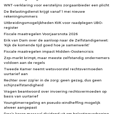
WNT-verklaring voor eerstelijns zorgaanbieder een plicht
De Belastingdienst krijgt vanaf 1 mei nieuwe
rekeningnummers
Uitbreidingsmogelijkheden KVK voor raadplegen UBO-
register
Fiscale maatregelen Voorjaarsnota 2026
Erik van Dam over de aanloop naar de Zelfstandigenwet:
‘Kijk de komende tijd goed hoe je samenwerkt’
Fiscale maatregelen impact Midden-Oostencrisis
Zzp-markt krimpt, maar meeste zelfstandig ondernemers
voldoen aan de regels
Tweede Kamer neemt wetsvoorstel rechtsvermoeden
uurtarief aan
Rechter over zzp’er in de zorg: geen gezag, dus geen
schijnzelfstandigheid
Vragen beantwoord over invoering rechtsvermoeden op
basis van uurtarief
Youngtimerregeling en pseudo-eindheffing mogelijk
alweer aangepast
Dga’s keren massaal dividend uit om belastingverhoging