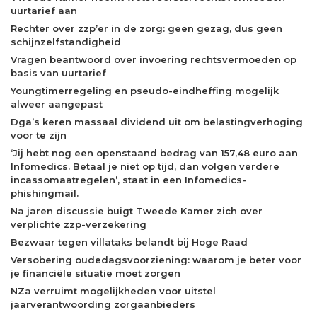
uurtarief aan
Rechter over zzp’er in de zorg: geen gezag, dus geen
schijnzelfstandigheid
Vragen beantwoord over invoering rechtsvermoeden op
basis van uurtarief
Youngtimerregeling en pseudo-eindheffing mogelijk
alweer aangepast
Dga’s keren massaal dividend uit om belastingverhoging
voor te zijn
‘Jij hebt nog een openstaand bedrag van 157,48 euro aan
Infomedics. Betaal je niet op tijd, dan volgen verdere
incassomaatregelen’, staat in een Infomedics-
phishingmail.
Na jaren discussie buigt Tweede Kamer zich over
verplichte zzp-verzekering
Bezwaar tegen villataks belandt bij Hoge Raad
Versobering oudedagsvoorziening: waarom je beter voor
je financiële situatie moet zorgen
NZa verruimt mogelijkheden voor uitstel
jaarverantwoording zorgaanbieders