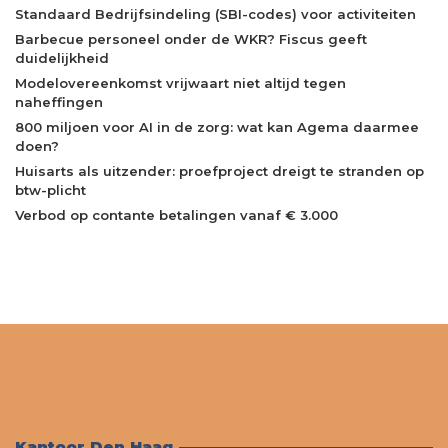
Standaard Bedrijfsindeling (SBI-codes) voor activiteiten
Barbecue personeel onder de WKR? Fiscus geeft
duidelijkheid
Modelovereenkomst vrijwaart niet altijd tegen
naheffingen
800 miljoen voor AI in de zorg: wat kan Agema daarmee
doen?
Huisarts als uitzender: proefproject dreigt te stranden op
btw-plicht
Verbod op contante betalingen vanaf € 3.000
Kantoor Den Haag