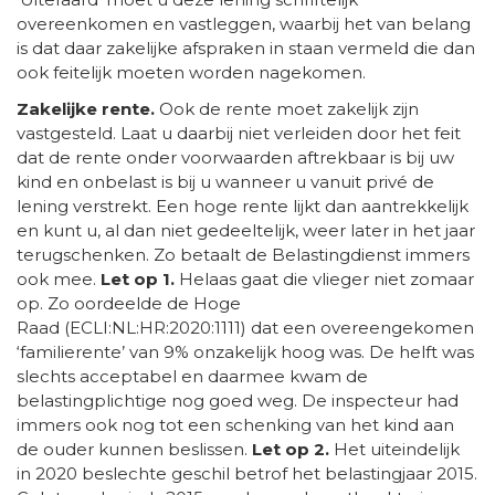
overeenkomen en vastleggen, waarbij het van belang
is dat daar zakelijke afspraken in staan vermeld die dan
ook feitelijk moeten worden nagekomen.
Zakelijke rente.
Ook de rente moet zakelijk zijn
vastgesteld. Laat u daarbij niet verleiden door het feit
dat de rente onder voorwaarden aftrekbaar is bij uw
kind en onbelast is bij u wanneer u vanuit privé de
lening verstrekt. Een hoge rente lijkt dan aantrekkelijk
en kunt u, al dan niet gedeeltelijk, weer later in het jaar
terugschenken. Zo betaalt de Belastingdienst immers
ook mee.
Let op 1.
Helaas gaat die vlieger niet zomaar
op. Zo oordeelde de Hoge
Raad (ECLI:NL:HR:2020:1111) dat een overeengekomen
‘familierente’ van 9% onzakelijk hoog was. De helft was
slechts acceptabel en daarmee kwam de
belastingplichtige nog goed weg. De inspecteur had
immers ook nog tot een schenking van het kind aan
de ouder kunnen beslissen.
Let op 2.
Het uiteindelijk
in 2020 beslechte geschil betrof het belastingjaar 2015.