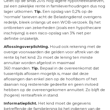
Gelet op de sinds 2015 nog lagere hypotheektarieven,
zal een zakelijke rente in familieverhoudingen dus nog
lager uitkomen.
Tip.
Een opslag van 0,2% op de
‘normale’ tarieven acht de Belastingdienst overigens
redelijk, bleek onlangs uit een WOB-verzoek. Bij het
ontbreken van zekerheden (zoals een hypothecaire
inschrijving) is een risico-opslag van 3% niet per
definitie onzakelijk.
Aflossingsverplichting.
Houd ook rekening met de
overige voorwaarden die gelden voor aftrek van de
rente bij het kind. Zo moet de lening ten minste
annuïtair worden afgelost in maximaal
360 maanden.
Tip.
Bepaal in de overeenkomst dat
tussentijds aflossen mogelijk is, maar dat deze
aflossingen dan enkel zien op de hoofdsom of het
daarvan nog resterende gedeelte en geen invloed
hebben op de overeengekomen annuïteit. Zo blijft de
(hogere) renteaftrek in stand.
Informatieplicht.
Het kind moet de gegevens
betreffende de familielening bij het indienen van de