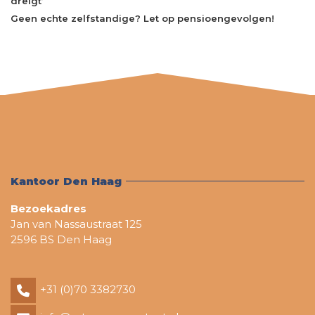
dreigt’
Geen echte zelfstandige? Let op pensioengevolgen!
Kantoor Den Haag
Bezoekadres
Jan van Nassaustraat 125
2596 BS Den Haag
+31 (0)70 3382730