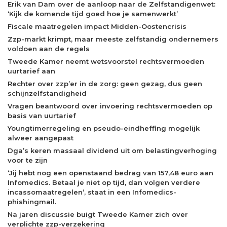
Erik van Dam over de aanloop naar de Zelfstandigenwet:
‘Kijk de komende tijd goed hoe je samenwerkt’
Fiscale maatregelen impact Midden-Oostencrisis
Zzp-markt krimpt, maar meeste zelfstandig ondernemers
voldoen aan de regels
Tweede Kamer neemt wetsvoorstel rechtsvermoeden
uurtarief aan
Rechter over zzp’er in de zorg: geen gezag, dus geen
schijnzelfstandigheid
Vragen beantwoord over invoering rechtsvermoeden op
basis van uurtarief
Youngtimerregeling en pseudo-eindheffing mogelijk
alweer aangepast
Dga’s keren massaal dividend uit om belastingverhoging
voor te zijn
‘Jij hebt nog een openstaand bedrag van 157,48 euro aan
Infomedics. Betaal je niet op tijd, dan volgen verdere
incassomaatregelen’, staat in een Infomedics-
phishingmail.
Na jaren discussie buigt Tweede Kamer zich over
verplichte zzp-verzekering