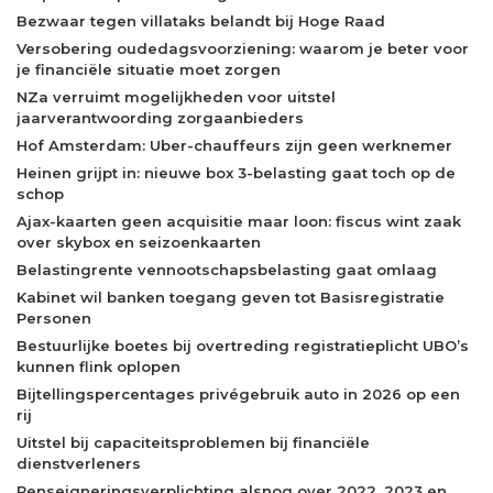
Bezwaar tegen villataks belandt bij Hoge Raad
Versobering oudedagsvoorziening: waarom je beter voor
je financiële situatie moet zorgen
NZa verruimt mogelijkheden voor uitstel
jaarverantwoording zorgaanbieders
Hof Amsterdam: Uber-chauffeurs zijn geen werknemer
Heinen grijpt in: nieuwe box 3-belasting gaat toch op de
schop
Ajax-kaarten geen acquisitie maar loon: fiscus wint zaak
over skybox en seizoenkaarten
Belastingrente vennootschapsbelasting gaat omlaag
Kabinet wil banken toegang geven tot Basisregistratie
Personen
Bestuurlijke boetes bij overtreding registratieplicht UBO’s
kunnen flink oplopen
Bijtellingspercentages privégebruik auto in 2026 op een
rij
Uitstel bij capaciteitsproblemen bij financiële
dienstverleners
Renseigneringsverplichting alsnog over 2022, 2023 en