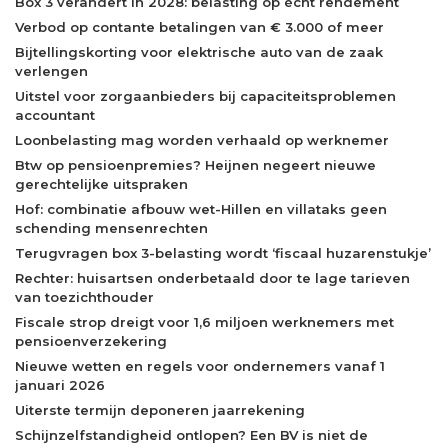
Box 3 verandert in 2028: belasting op écht rendement
Verbod op contante betalingen van € 3.000 of meer
Bijtellingskorting voor elektrische auto van de zaak
verlengen
Uitstel voor zorgaanbieders bij capaciteitsproblemen
accountant
Loonbelasting mag worden verhaald op werknemer
Btw op pensioenpremies? Heijnen negeert nieuwe
gerechtelijke uitspraken
Hof: combinatie afbouw wet-Hillen en villataks geen
schending mensenrechten
Terugvragen box 3-belasting wordt ‘fiscaal huzarenstukje’
Rechter: huisartsen onderbetaald door te lage tarieven
van toezichthouder
Fiscale strop dreigt voor 1,6 miljoen werknemers met
pensioenverzekering
Nieuwe wetten en regels voor ondernemers vanaf 1
januari 2026
Uiterste termijn deponeren jaarrekening
Schijnzelfstandigheid ontlopen? Een BV is niet de