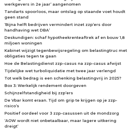
werkgevers in 2e jaar’ aangenomen
Tandarts spoorloos, maar ontslag op staande voet houdt
geen stand
‘Bijna helft bedrijven vermindert inzet zzp’ers door
handhaving wet DBA’
Deskundigen: schaf hypotheekrenteaftrek af en bouw 1,8
miljoen woningen
Kabinet wijzigt tegenbewijsregeling om belastingtruc met
obligaties tegen te gaan
Hoe de Belastingdienst zzp-casus na zzp-casus afwijst
Tijdelijke wet turboliquidatie met twee jaar verlengd
Tot welk bedrag is een schenking belastingvrij in 2025?
Box 3: Werkelijk rendement doorgeven
Schijnzelfstandigheid bij zzp’ers
De Vbar komt eraan. Tijd om grip te krijgen op je zzp-
risico’s
Positief oordeel voor 3 zzp-casussen uit de mondzorg
‘AOW wordt niet onbetaalbaar, maar lagere uitkering
dreigt’