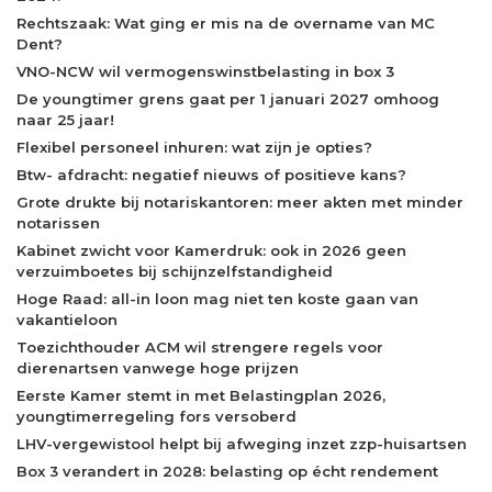
Rechtszaak: Wat ging er mis na de overname van MC
Dent?
VNO-NCW wil vermogenswinstbelasting in box 3
De youngtimer grens gaat per 1 januari 2027 omhoog
naar 25 jaar!
Flexibel personeel inhuren: wat zijn je opties?
Btw- afdracht: negatief nieuws of positieve kans?
Grote drukte bij notariskantoren: meer akten met minder
notarissen
Kabinet zwicht voor Kamerdruk: ook in 2026 geen
verzuimboetes bij schijnzelfstandigheid
Hoge Raad: all-in loon mag niet ten koste gaan van
vakantieloon
Toezichthouder ACM wil strengere regels voor
dierenartsen vanwege hoge prijzen
Eerste Kamer stemt in met Belastingplan 2026,
youngtimerregeling fors versoberd
LHV-vergewistool helpt bij afweging inzet zzp-huisartsen
Box 3 verandert in 2028: belasting op écht rendement