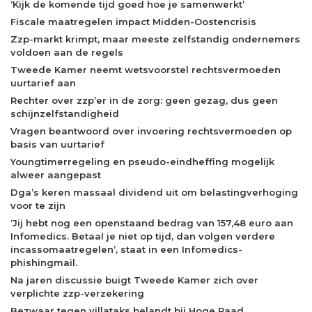
‘Kijk de komende tijd goed hoe je samenwerkt’
Fiscale maatregelen impact Midden-Oostencrisis
Zzp-markt krimpt, maar meeste zelfstandig ondernemers
voldoen aan de regels
Tweede Kamer neemt wetsvoorstel rechtsvermoeden
uurtarief aan
Rechter over zzp’er in de zorg: geen gezag, dus geen
schijnzelfstandigheid
Vragen beantwoord over invoering rechtsvermoeden op
basis van uurtarief
Youngtimerregeling en pseudo-eindheffing mogelijk
alweer aangepast
Dga’s keren massaal dividend uit om belastingverhoging
voor te zijn
‘Jij hebt nog een openstaand bedrag van 157,48 euro aan
Infomedics. Betaal je niet op tijd, dan volgen verdere
incassomaatregelen’, staat in een Infomedics-
phishingmail.
Na jaren discussie buigt Tweede Kamer zich over
verplichte zzp-verzekering
Bezwaar tegen villataks belandt bij Hoge Raad