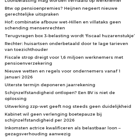
Loonbelasting mag worden verhaald op werknemer
Btw op pensioenpremies? Heijnen negeert nieuwe
gerechtelijke uitspraken
Hof: combinatie afbouw wet-Hillen en villataks geen
schending mensenrechten
Terugvragen box 3-belasting wordt ‘fiscaal huzarenstukje’
Rechter: huisartsen onderbetaald door te lage tarieven
van toezichthouder
Fiscale strop dreigt voor 1,6 miljoen werknemers met
pensioenverzekering
Nieuwe wetten en regels voor ondernemers vanaf 1
januari 2026
Uiterste termijn deponeren jaarrekening
Schijnzelfstandigheid ontlopen? Een BV is niet de
oplossing
Uitwerking zzp-wet geeft nog steeds geen duidelijkheid
Kabinet wil geen verlenging boetepauze bij
schijnzelfstandigheid per 2026
Inkomsten actrice kwalificeren als belastbaar loon –
gezagsverhouding aanwezig