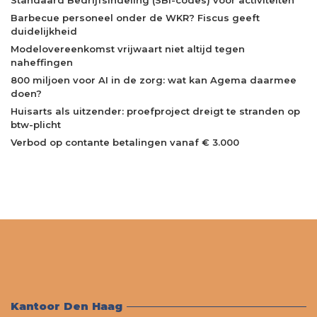
Standaard Bedrijfsindeling (SBI-codes) voor activiteiten
Barbecue personeel onder de WKR? Fiscus geeft
duidelijkheid
Modelovereenkomst vrijwaart niet altijd tegen
naheffingen
800 miljoen voor AI in de zorg: wat kan Agema daarmee
doen?
Huisarts als uitzender: proefproject dreigt te stranden op
btw-plicht
Verbod op contante betalingen vanaf € 3.000
Kantoor Den Haag