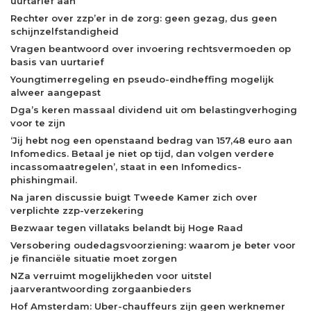
uurtarief aan
Rechter over zzp’er in de zorg: geen gezag, dus geen
schijnzelfstandigheid
Vragen beantwoord over invoering rechtsvermoeden op
basis van uurtarief
Youngtimerregeling en pseudo-eindheffing mogelijk
alweer aangepast
Dga’s keren massaal dividend uit om belastingverhoging
voor te zijn
‘Jij hebt nog een openstaand bedrag van 157,48 euro aan
Infomedics. Betaal je niet op tijd, dan volgen verdere
incassomaatregelen’, staat in een Infomedics-
phishingmail.
Na jaren discussie buigt Tweede Kamer zich over
verplichte zzp-verzekering
Bezwaar tegen villataks belandt bij Hoge Raad
Versobering oudedagsvoorziening: waarom je beter voor
je financiële situatie moet zorgen
NZa verruimt mogelijkheden voor uitstel
jaarverantwoording zorgaanbieders
Hof Amsterdam: Uber-chauffeurs zijn geen werknemer