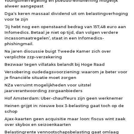
Youngtimerregeling en pseudo-eindheffing mogelijk
alweer aangepast
Dga’s keren massaal dividend uit om belastingverhoging
voor te zijn
‘Jij hebt nog een openstaand bedrag van 157,48 euro aan
Infomedics. Betaal je niet op tijd, dan volgen verdere
incassomaatregelen’, staat in een Infomedics-
phishingmail.
Na jaren discussie buigt Tweede Kamer zich over
verplichte zzp-verzekering
Bezwaar tegen villataks belandt bij Hoge Raad
Versobering oudedagsvoorziening: waarom je beter voor
je financiële situatie moet zorgen
NZa verruimt mogelijkheden voor uitstel
jaarverantwoording zorgaanbieders
Hof Amsterdam: Uber-chauffeurs zijn geen werknemer
Heinen grijpt in: nieuwe box 3-belasting gaat toch op de
schop
Ajax-kaarten geen acquisitie maar loon: fiscus wint zaak
over skybox en seizoenkaarten
Belastingrente vennootschapsbelasting gaat omlaag