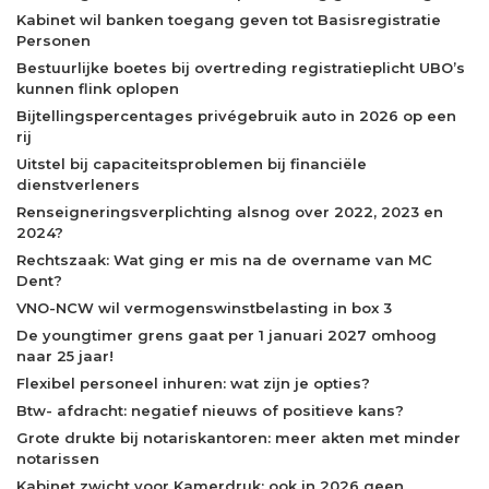
Kabinet wil banken toegang geven tot Basisregistratie
Personen
Bestuurlijke boetes bij overtreding registratieplicht UBO’s
kunnen flink oplopen
Bijtellingspercentages privégebruik auto in 2026 op een
rij
Uitstel bij capaciteitsproblemen bij financiële
dienstverleners
Renseigneringsverplichting alsnog over 2022, 2023 en
2024?
Rechtszaak: Wat ging er mis na de overname van MC
Dent?
VNO-NCW wil vermogenswinstbelasting in box 3
De youngtimer grens gaat per 1 januari 2027 omhoog
naar 25 jaar!
Flexibel personeel inhuren: wat zijn je opties?
Btw- afdracht: negatief nieuws of positieve kans?
Grote drukte bij notariskantoren: meer akten met minder
notarissen
Kabinet zwicht voor Kamerdruk: ook in 2026 geen