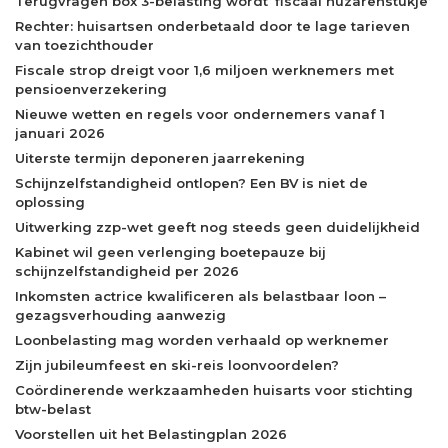
Terugvragen box 3-belasting wordt ‘fiscaal huzarenstukje’
Rechter: huisartsen onderbetaald door te lage tarieven
van toezichthouder
Fiscale strop dreigt voor 1,6 miljoen werknemers met
pensioenverzekering
Nieuwe wetten en regels voor ondernemers vanaf 1
januari 2026
Uiterste termijn deponeren jaarrekening
Schijnzelfstandigheid ontlopen? Een BV is niet de
oplossing
Uitwerking zzp-wet geeft nog steeds geen duidelijkheid
Kabinet wil geen verlenging boetepauze bij
schijnzelfstandigheid per 2026
Inkomsten actrice kwalificeren als belastbaar loon –
gezagsverhouding aanwezig
Loonbelasting mag worden verhaald op werknemer
Zijn jubileumfeest en ski-reis loonvoordelen?
Coördinerende werkzaamheden huisarts voor stichting
btw-belast
Voorstellen uit het Belastingplan 2026