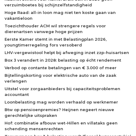
verzuimboetes bij schijnzelfstandigheid
Hoge Raad: all-in loon mag niet ten koste gaan van
vakantieloon
Toezichthouder ACM wil strengere regels voor
dierenartsen vanwege hoge prijzen
Eerste Kamer stemt in met Belastingplan 2026,
youngtimerregeling fors versoberd
LHV-vergewistool helpt bij afweging inzet zzp-huisartsen
Box 3 verandert in 2028: belasting op écht rendement
Verbod op contante betalingen van € 3.000 of meer
Bijtellingskorting voor elektrische auto van de zaak
verlengen
Uitstel voor zorgaanbieders bij capaciteitsproblemen
accountant
Loonbelasting mag worden verhaald op werknemer
Btw op pensioenpremies? Heijnen negeert nieuwe
gerechtelijke uitspraken
Hof: combinatie afbouw wet-Hillen en villataks geen
schending mensenrechten