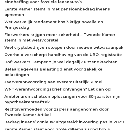
eindheffing voor fossiele leaseauto’s
Eerste Kamer stemt in met pensioenbedrag ineens
opnemen
Wet werkelijk rendement box 3 krijgt novelle op
Prinsjesdag
Flexwerkers krijgen meer zekerheid – Tweede Kamer
stemt in met wetsvoorstel
Veel cryptobedrijven stoppen door nieuwe witwasaanpak
Overheid verscherpt handhaving van de UBO-registratie
Hof: werkers Temper zijn wel degelijk uitzendkrachten
Betaalgegevens Belastingdienst voor zakelijke
belastingen
Jaarverantwoording aanleveren: uiterlijk 31 mei
WNT-verantwoordingsbrief ontvangen? Let dan op!
Ambtenaren schetsen oplossingen voor 30-jaarstermijn
hypotheekrenteaftrek
Rechtsvermoeden voor zzp’ers aangenomen door
Tweede Kamer Artikel
Bedrag ineens’ opnieuw uitgesteld: invoering pas in 2029
Eerste Kamer staat voor grote dillema’s rond box 3