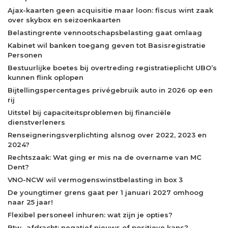
Ajax-kaarten geen acquisitie maar loon: fiscus wint zaak
over skybox en seizoenkaarten
Belastingrente vennootschapsbelasting gaat omlaag
Kabinet wil banken toegang geven tot Basisregistratie
Personen
Bestuurlijke boetes bij overtreding registratieplicht UBO’s
kunnen flink oplopen
Bijtellingspercentages privégebruik auto in 2026 op een
rij
Uitstel bij capaciteitsproblemen bij financiële
dienstverleners
Renseigneringsverplichting alsnog over 2022, 2023 en
2024?
Rechtszaak: Wat ging er mis na de overname van MC
Dent?
VNO-NCW wil vermogenswinstbelasting in box 3
De youngtimer grens gaat per 1 januari 2027 omhoog
naar 25 jaar!
Flexibel personeel inhuren: wat zijn je opties?
Btw- afdracht: negatief nieuws of positieve kans?