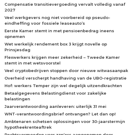
Compensatie transitievergoeding vervalt volledig vanaf
2027
Veel werkgevers nog niet voorbereid op pseudo-
eindheffing voor fossiele leaseauto’s
Eerste Kamer stemt in met pensioenbedrag ineens
opnemen
Wet werkelijk rendement box 3 krijgt novelle op
Prinsjesdag
Flexwerkers krijgen meer zekerheid – Tweede Kamer
stemt in met wetsvoorstel
Veel cryptobedrijven stoppen door nieuwe witwasaanpak
Overheid verscherpt handhaving van de UBO-registratie
Hof: werkers Temper zijn wel degelijk uitzendkrachten
Betaalgegevens Belastingdienst voor zakelijke
belastingen
Jaarverantwoording aanleveren: uiterlijk 31 mei
WNT-verantwoordingsbrief ontvangen? Let dan op!
Ambtenaren schetsen oplossingen voor 30-jaarstermijn
hypotheekrenteaftrek
Rechtsvermoeden voor zzp’ers aangenomen door