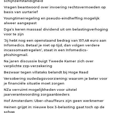
schijnzelfstandigheid
Vragen beantwoord over invoering rechtsvermoeden op
basis van uurtarief
Youngtimerregeling en pseudo-eindheffing mogelijk
alweer aangepast
Dga’s keren massaal dividend uit om belastingverhoging
voor te zijn
‘Jij hebt nog een openstaand bedrag van 157,48 euro aan
Infomedics. Betaal je niet op tijd, dan volgen verdere
incassomaatregelen’, staat in een Infomedics-
phishingmail.
Na jaren discussie buigt Tweede Kamer zich over
verplichte zzp-verzekering
Bezwaar tegen villataks belandt bij Hoge Raad
Versobering oudedagsvoorziening: waarom je beter voor
je financiële situatie moet zorgen
NZa verruimt mogelijkheden voor uitstel
jaarverantwoording zorgaanbieders
Hof Amsterdam: Uber-chauffeurs zijn geen werknemer
Heinen grijpt in: nieuwe box 3-belasting gaat toch op de
schop