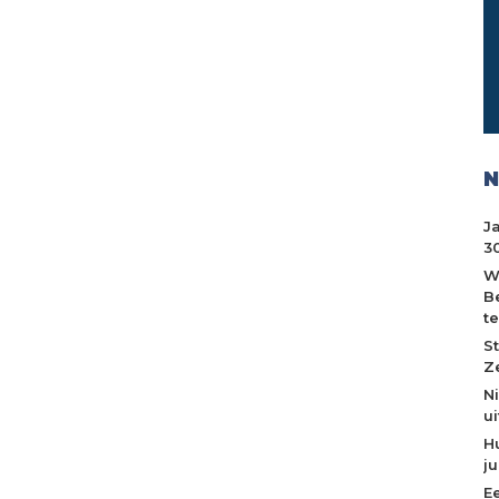
N
J
30
W
B
t
S
Z
N
u
H
j
E