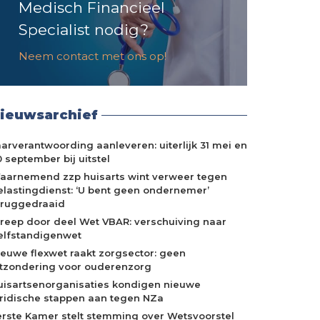
Medisch Financieel
Specialist nodig?
Neem contact met ons op!
ieuwsarchief
aarverantwoording aanleveren: uiterlijk 31 mei en
 september bij uitstel
aarnemend zzp huisarts wint verweer tegen
elastingdienst: ‘U bent geen ondernemer’
eruggedraaid
treep door deel Wet VBAR: verschuiving naar
elfstandigenwet
ieuwe flexwet raakt zorgsector: geen
itzondering voor ouderenzorg
uisartsenorganisaties kondigen nieuwe
uridische stappen aan tegen NZa
erste Kamer stelt stemming over Wetsvoorstel