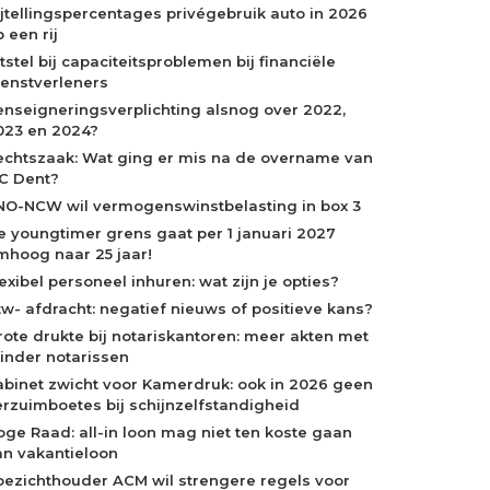
ijtellingspercentages privégebruik auto in 2026
 een rij
tstel bij capaciteitsproblemen bij financiële
ienstverleners
enseigneringsverplichting alsnog over 2022,
023 en 2024?
echtszaak: Wat ging er mis na de overname van
C Dent?
NO-NCW wil vermogenswinstbelasting in box 3
e youngtimer grens gaat per 1 januari 2027
mhoog naar 25 jaar!
exibel personeel inhuren: wat zijn je opties?
tw- afdracht: negatief nieuws of positieve kans?
rote drukte bij notariskantoren: meer akten met
inder notarissen
abinet zwicht voor Kamerdruk: ook in 2026 geen
erzuimboetes bij schijnzelfstandigheid
oge Raad: all-in loon mag niet ten koste gaan
an vakantieloon
oezichthouder ACM wil strengere regels voor