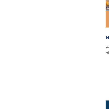
N
V
n