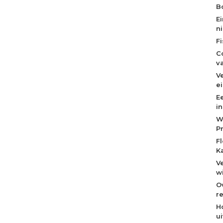
Bo
E
n
F
C
v
V
e
E
i
W
P
F
K
V
w
O
re
H
u