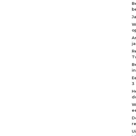
B
b
J
W
o
A
j
R
T
B
i
E
3
H
d
W
ee
D
r
U