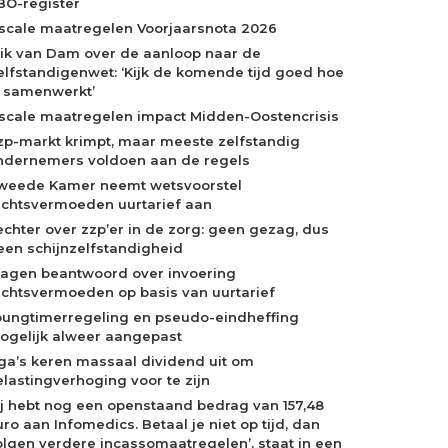
BO-register
iscale maatregelen Voorjaarsnota 2026
rik van Dam over de aanloop naar de
elfstandigenwet: ‘Kijk de komende tijd goed hoe
e samenwerkt’
iscale maatregelen impact Midden-Oostencrisis
zp-markt krimpt, maar meeste zelfstandig
ndernemers voldoen aan de regels
weede Kamer neemt wetsvoorstel
echtsvermoeden uurtarief aan
echter over zzp’er in de zorg: geen gezag, dus
een schijnzelfstandigheid
ragen beantwoord over invoering
echtsvermoeden op basis van uurtarief
oungtimerregeling en pseudo-eindheffing
ogelijk alweer aangepast
ga’s keren massaal dividend uit om
elastingverhoging voor te zijn
Jij hebt nog een openstaand bedrag van 157,48
ro aan Infomedics. Betaal je niet op tijd, dan
olgen verdere incassomaatregelen’, staat in een