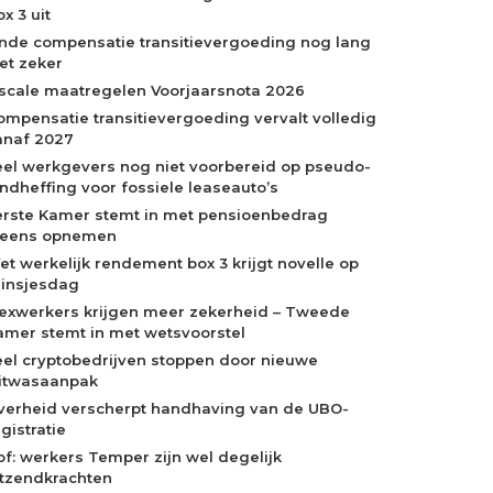
x 3 uit
inde compensatie transitievergoeding nog lang
iet zeker
iscale maatregelen Voorjaarsnota 2026
ompensatie transitievergoeding vervalt volledig
anaf 2027
eel werkgevers nog niet voorbereid op pseudo-
indheffing voor fossiele leaseauto’s
erste Kamer stemt in met pensioenbedrag
neens opnemen
et werkelijk rendement box 3 krijgt novelle op
rinsjesdag
lexwerkers krijgen meer zekerheid – Tweede
amer stemt in met wetsvoorstel
eel cryptobedrijven stoppen door nieuwe
itwasaanpak
verheid verscherpt handhaving van de UBO-
gistratie
of: werkers Temper zijn wel degelijk
itzendkrachten