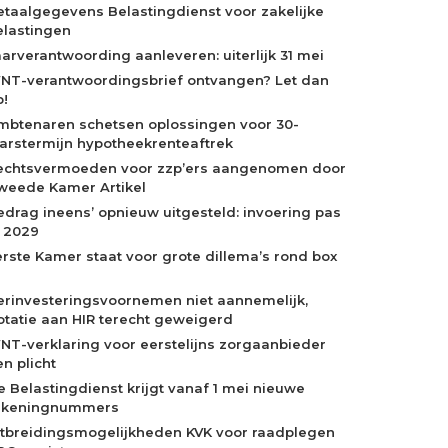
etaalgegevens Belastingdienst voor zakelijke
elastingen
aarverantwoording aanleveren: uiterlijk 31 mei
NT-verantwoordingsbrief ontvangen? Let dan
p!
mbtenaren schetsen oplossingen voor 30-
aarstermijn hypotheekrenteaftrek
echtsvermoeden voor zzp’ers aangenomen door
weede Kamer Artikel
edrag ineens’ opnieuw uitgesteld: invoering pas
n 2029
erste Kamer staat voor grote dillema’s rond box
erinvesteringsvoornemen niet aannemelijk,
otatie aan HIR terecht geweigerd
NT-verklaring voor eerstelijns zorgaanbieder
n plicht
e Belastingdienst krijgt vanaf 1 mei nieuwe
ekeningnummers
itbreidingsmogelijkheden KVK voor raadplegen