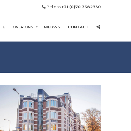
Bel ons
+31 (0)70 3382730
IE
OVER ONS
NIEUWS
CONTACT