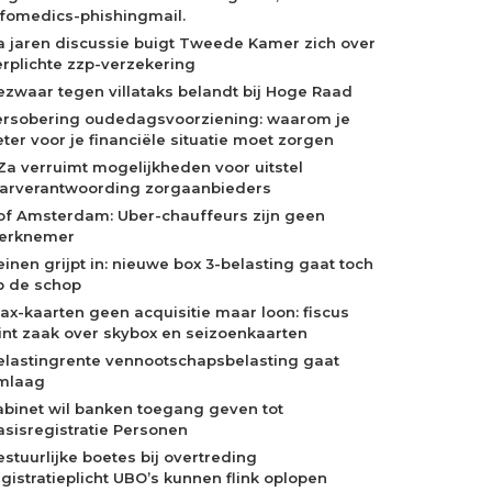
nfomedics-phishingmail.
a jaren discussie buigt Tweede Kamer zich over
erplichte zzp-verzekering
ezwaar tegen villataks belandt bij Hoge Raad
ersobering oudedagsvoorziening: waarom je
eter voor je financiële situatie moet zorgen
Za verruimt mogelijkheden voor uitstel
aarverantwoording zorgaanbieders
of Amsterdam: Uber-chauffeurs zijn geen
erknemer
einen grijpt in: nieuwe box 3-belasting gaat toch
p de schop
jax-kaarten geen acquisitie maar loon: fiscus
int zaak over skybox en seizoenkaarten
elastingrente vennootschapsbelasting gaat
mlaag
abinet wil banken toegang geven tot
asisregistratie Personen
estuurlijke boetes bij overtreding
egistratieplicht UBO’s kunnen flink oplopen