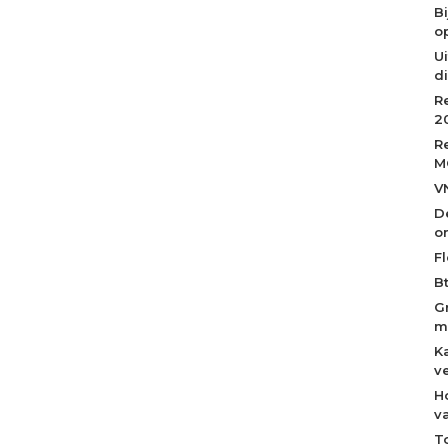
B
op
Ui
d
R
2
R
M
V
D
o
Fl
B
G
m
K
v
H
v
T