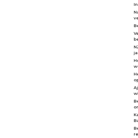
I
N
v
B
V
b
N
j
H
w
H
o
A
w
B
o
K
B
B
r