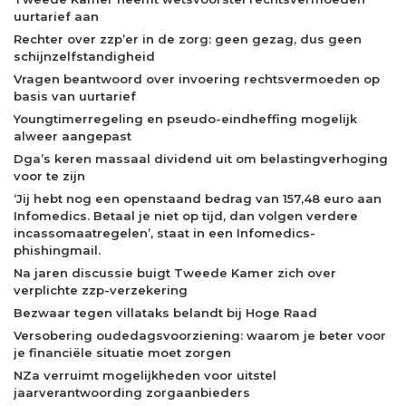
uurtarief aan
Rechter over zzp’er in de zorg: geen gezag, dus geen
schijnzelfstandigheid
Vragen beantwoord over invoering rechtsvermoeden op
basis van uurtarief
Youngtimerregeling en pseudo-eindheffing mogelijk
alweer aangepast
Dga’s keren massaal dividend uit om belastingverhoging
voor te zijn
‘Jij hebt nog een openstaand bedrag van 157,48 euro aan
Infomedics. Betaal je niet op tijd, dan volgen verdere
incassomaatregelen’, staat in een Infomedics-
phishingmail.
Na jaren discussie buigt Tweede Kamer zich over
verplichte zzp-verzekering
Bezwaar tegen villataks belandt bij Hoge Raad
Versobering oudedagsvoorziening: waarom je beter voor
je financiële situatie moet zorgen
NZa verruimt mogelijkheden voor uitstel
jaarverantwoording zorgaanbieders