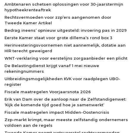
Ambtenaren schetsen oplossingen voor 30-jaarstermijn
hypotheekrenteaftrek
Rechtsvermoeden voor zzp’ers aangenomen door
Tweede Kamer Artikel
Bedrag ineens’ opnieuw uitgesteld: invoering pas in 2029
Eerste Kamer staat voor grote dillema’s rond box 3
Herinvesteringsvoornemen niet aannemelijk, dotatie aan
HIR terecht geweigerd
WNT-verklaring voor eerstelijns zorgaanbieder een plicht
De Belastingdienst krijgt vanaf 1 mei nieuwe
rekeningnummers
Uitbreidingsmogelijkheden KVK voor raadplegen UBO-
register
Fiscale maatregelen Voorjaarsnota 2026
Erik van Dam over de aanloop naar de Zelfstandigenwet:
‘Kijk de komende tijd goed hoe je samenwerkt’
Fiscale maatregelen impact Midden-Oostencrisis
Zzp-markt krimpt, maar meeste zelfstandig ondernemers
voldoen aan de regels
Tweede Kamer neemt wetsvoorstel rechtsvermoeden