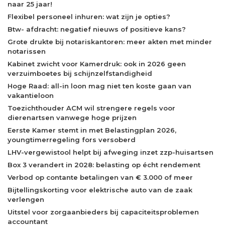
naar 25 jaar!
Flexibel personeel inhuren: wat zijn je opties?
Btw- afdracht: negatief nieuws of positieve kans?
Grote drukte bij notariskantoren: meer akten met minder
notarissen
Kabinet zwicht voor Kamerdruk: ook in 2026 geen
verzuimboetes bij schijnzelfstandigheid
Hoge Raad: all-in loon mag niet ten koste gaan van
vakantieloon
Toezichthouder ACM wil strengere regels voor
dierenartsen vanwege hoge prijzen
Eerste Kamer stemt in met Belastingplan 2026,
youngtimerregeling fors versoberd
LHV-vergewistool helpt bij afweging inzet zzp-huisartsen
Box 3 verandert in 2028: belasting op écht rendement
Verbod op contante betalingen van € 3.000 of meer
Bijtellingskorting voor elektrische auto van de zaak
verlengen
Uitstel voor zorgaanbieders bij capaciteitsproblemen
accountant