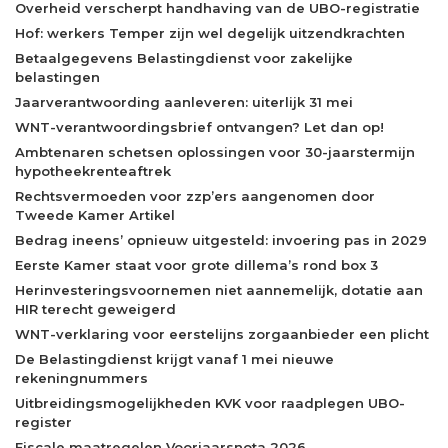
Overheid verscherpt handhaving van de UBO-registratie
Hof: werkers Temper zijn wel degelijk uitzendkrachten
Betaalgegevens Belastingdienst voor zakelijke
belastingen
Jaarverantwoording aanleveren: uiterlijk 31 mei
WNT-verantwoordingsbrief ontvangen? Let dan op!
Ambtenaren schetsen oplossingen voor 30-jaarstermijn
hypotheekrenteaftrek
Rechtsvermoeden voor zzp’ers aangenomen door
Tweede Kamer Artikel
Bedrag ineens’ opnieuw uitgesteld: invoering pas in 2029
Eerste Kamer staat voor grote dillema’s rond box 3
Herinvesteringsvoornemen niet aannemelijk, dotatie aan
HIR terecht geweigerd
WNT-verklaring voor eerstelijns zorgaanbieder een plicht
De Belastingdienst krijgt vanaf 1 mei nieuwe
rekeningnummers
Uitbreidingsmogelijkheden KVK voor raadplegen UBO-
register
Fiscale maatregelen Voorjaarsnota 2026