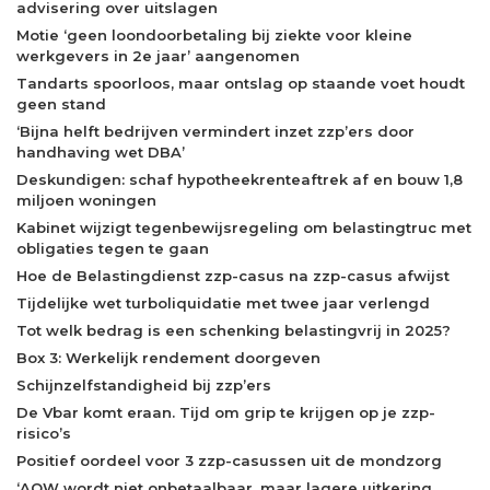
advisering over uitslagen
Motie ‘geen loondoorbetaling bij ziekte voor kleine
werkgevers in 2e jaar’ aangenomen
Tandarts spoorloos, maar ontslag op staande voet houdt
geen stand
‘Bijna helft bedrijven vermindert inzet zzp’ers door
handhaving wet DBA’
Deskundigen: schaf hypotheekrenteaftrek af en bouw 1,8
miljoen woningen
Kabinet wijzigt tegenbewijsregeling om belastingtruc met
obligaties tegen te gaan
Hoe de Belastingdienst zzp-casus na zzp-casus afwijst
Tijdelijke wet turboliquidatie met twee jaar verlengd
Tot welk bedrag is een schenking belastingvrij in 2025?
Box 3: Werkelijk rendement doorgeven
Schijnzelfstandigheid bij zzp’ers
De Vbar komt eraan. Tijd om grip te krijgen op je zzp-
risico’s
Positief oordeel voor 3 zzp-casussen uit de mondzorg
‘AOW wordt niet onbetaalbaar, maar lagere uitkering