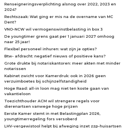
Renseigneringsverplichting alsnog over 2022, 2023 en
2024?
Rechtszaak: Wat ging er mis na de overname van MC
Dent?
VNO-NCW wil vermogenswinstbelasting in box 3
De youngtimer grens gaat per 1 januari 2027 omhoog
naar 25 jaar!
Flexibel personeel inhuren: wat zijn je opties?
Btw- afdracht: negatief nieuws of positieve kans?
Grote drukte bij notariskantoren: meer akten met minder
notarissen
Kabinet zwicht voor Kamerdruk: ook in 2026 geen
verzuimboetes bij schijnzelfstandigheid
Hoge Raad: all-in loon mag niet ten koste gaan van
vakantieloon
Toezichthouder ACM wil strengere regels voor
dierenartsen vanwege hoge prijzen
Eerste Kamer stemt in met Belastingplan 2026,
youngtimerregeling fors versoberd
LHV-vergewistool helpt bij afweging inzet zzp-huisartsen