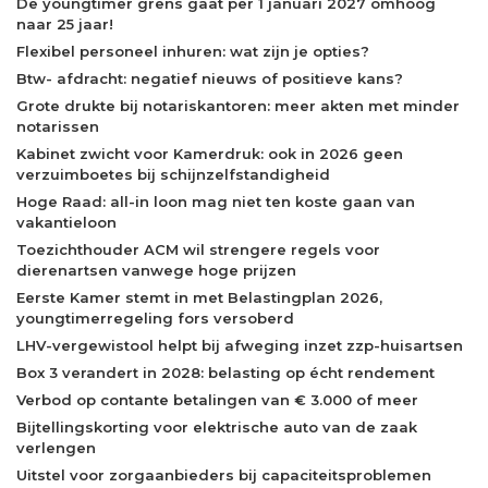
De youngtimer grens gaat per 1 januari 2027 omhoog
naar 25 jaar!
Flexibel personeel inhuren: wat zijn je opties?
Btw- afdracht: negatief nieuws of positieve kans?
Grote drukte bij notariskantoren: meer akten met minder
notarissen
Kabinet zwicht voor Kamerdruk: ook in 2026 geen
verzuimboetes bij schijnzelfstandigheid
Hoge Raad: all-in loon mag niet ten koste gaan van
vakantieloon
Toezichthouder ACM wil strengere regels voor
dierenartsen vanwege hoge prijzen
Eerste Kamer stemt in met Belastingplan 2026,
youngtimerregeling fors versoberd
LHV-vergewistool helpt bij afweging inzet zzp-huisartsen
Box 3 verandert in 2028: belasting op écht rendement
Verbod op contante betalingen van € 3.000 of meer
Bijtellingskorting voor elektrische auto van de zaak
verlengen
Uitstel voor zorgaanbieders bij capaciteitsproblemen