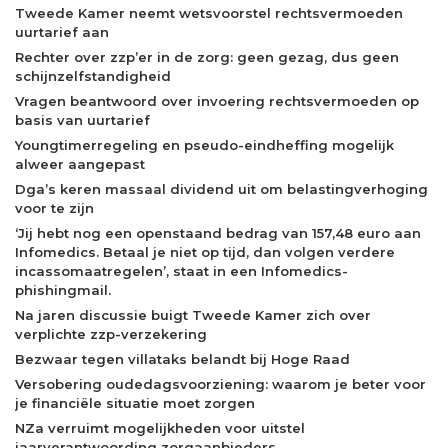
Tweede Kamer neemt wetsvoorstel rechtsvermoeden
uurtarief aan
Rechter over zzp’er in de zorg: geen gezag, dus geen
schijnzelfstandigheid
Vragen beantwoord over invoering rechtsvermoeden op
basis van uurtarief
Youngtimerregeling en pseudo-eindheffing mogelijk
alweer aangepast
Dga’s keren massaal dividend uit om belastingverhoging
voor te zijn
‘Jij hebt nog een openstaand bedrag van 157,48 euro aan
Infomedics. Betaal je niet op tijd, dan volgen verdere
incassomaatregelen’, staat in een Infomedics-
phishingmail.
Na jaren discussie buigt Tweede Kamer zich over
verplichte zzp-verzekering
Bezwaar tegen villataks belandt bij Hoge Raad
Versobering oudedagsvoorziening: waarom je beter voor
je financiële situatie moet zorgen
NZa verruimt mogelijkheden voor uitstel
jaarverantwoording zorgaanbieders