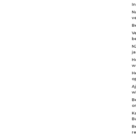
I
N
v
B
V
b
N
j
H
w
H
o
A
w
B
o
K
B
B
r