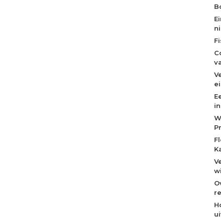
Bo
E
n
F
C
v
V
e
E
i
W
P
F
K
V
w
O
re
H
u