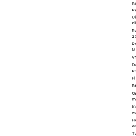
B
op
Ui
d
R
2
R
M
V
D
o
Fl
B
G
m
K
v
H
v
T