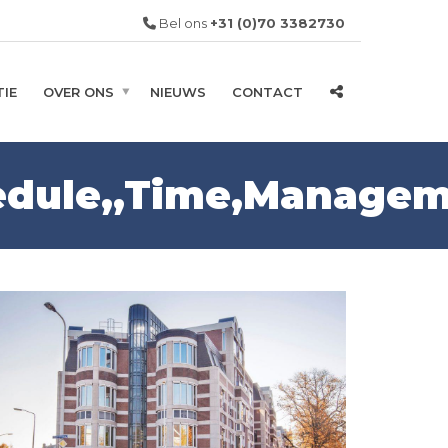
Bel ons
+31 (0)70 3382730
IE
OVER ONS
NIEUWS
CONTACT
dule,,Time,Managem