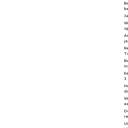
B
b
J
W
o
A
j
R
T
B
i
E
3
H
d
W
ee
D
r
U