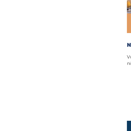
N
V
n