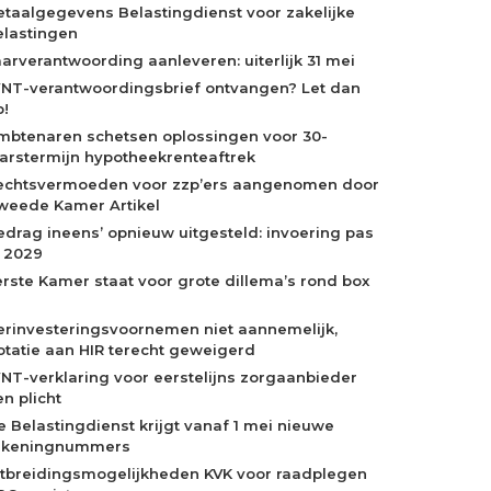
etaalgegevens Belastingdienst voor zakelijke
elastingen
aarverantwoording aanleveren: uiterlijk 31 mei
NT-verantwoordingsbrief ontvangen? Let dan
p!
mbtenaren schetsen oplossingen voor 30-
aarstermijn hypotheekrenteaftrek
echtsvermoeden voor zzp’ers aangenomen door
weede Kamer Artikel
edrag ineens’ opnieuw uitgesteld: invoering pas
n 2029
erste Kamer staat voor grote dillema’s rond box
erinvesteringsvoornemen niet aannemelijk,
otatie aan HIR terecht geweigerd
NT-verklaring voor eerstelijns zorgaanbieder
n plicht
e Belastingdienst krijgt vanaf 1 mei nieuwe
ekeningnummers
itbreidingsmogelijkheden KVK voor raadplegen