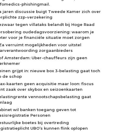
nfomedics-phishingmail.
a jaren discussie buigt Tweede Kamer zich over
erplichte zzp-verzekering
ezwaar tegen villataks belandt bij Hoge Raad
ersobering oudedagsvoorziening: waarom je
eter voor je financiële situatie moet zorgen
Za verruimt mogelijkheden voor uitstel
aarverantwoording zorgaanbieders
of Amsterdam: Uber-chauffeurs zijn geen
erknemer
einen grijpt in: nieuwe box 3-belasting gaat toch
p de schop
jax-kaarten geen acquisitie maar loon: fiscus
int zaak over skybox en seizoenkaarten
elastingrente vennootschapsbelasting gaat
mlaag
abinet wil banken toegang geven tot
asisregistratie Personen
estuurlijke boetes bij overtreding
egistratieplicht UBO’s kunnen flink oplopen