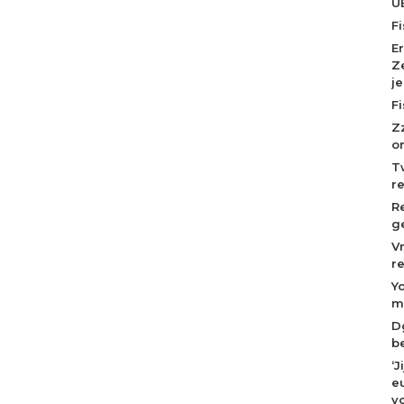
U
F
E
Z
j
F
Z
o
T
r
R
g
V
r
Y
m
D
b
‘
eu
v