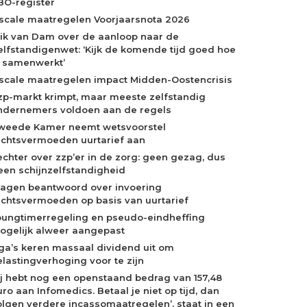
BO-register
iscale maatregelen Voorjaarsnota 2026
rik van Dam over de aanloop naar de
elfstandigenwet: ‘Kijk de komende tijd goed hoe
e samenwerkt’
iscale maatregelen impact Midden-Oostencrisis
zp-markt krimpt, maar meeste zelfstandig
ndernemers voldoen aan de regels
weede Kamer neemt wetsvoorstel
echtsvermoeden uurtarief aan
echter over zzp’er in de zorg: geen gezag, dus
een schijnzelfstandigheid
ragen beantwoord over invoering
echtsvermoeden op basis van uurtarief
oungtimerregeling en pseudo-eindheffing
ogelijk alweer aangepast
ga’s keren massaal dividend uit om
elastingverhoging voor te zijn
Jij hebt nog een openstaand bedrag van 157,48
ro aan Infomedics. Betaal je niet op tijd, dan
olgen verdere incassomaatregelen’, staat in een