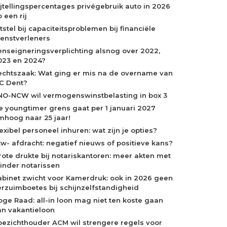
ijtellingspercentages privégebruik auto in 2026
 een rij
tstel bij capaciteitsproblemen bij financiële
ienstverleners
enseigneringsverplichting alsnog over 2022,
023 en 2024?
echtszaak: Wat ging er mis na de overname van
C Dent?
NO-NCW wil vermogenswinstbelasting in box 3
e youngtimer grens gaat per 1 januari 2027
mhoog naar 25 jaar!
exibel personeel inhuren: wat zijn je opties?
tw- afdracht: negatief nieuws of positieve kans?
rote drukte bij notariskantoren: meer akten met
inder notarissen
abinet zwicht voor Kamerdruk: ook in 2026 geen
erzuimboetes bij schijnzelfstandigheid
oge Raad: all-in loon mag niet ten koste gaan
an vakantieloon
oezichthouder ACM wil strengere regels voor