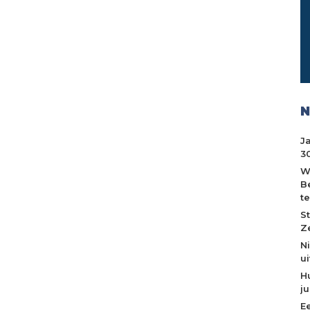
N
J
30
W
B
t
S
Z
N
u
H
j
E