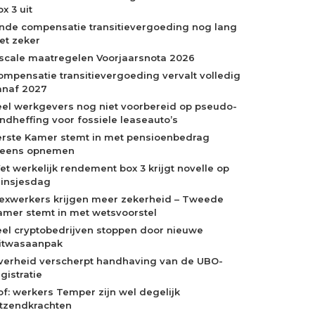
x 3 uit
inde compensatie transitievergoeding nog lang
iet zeker
iscale maatregelen Voorjaarsnota 2026
ompensatie transitievergoeding vervalt volledig
anaf 2027
eel werkgevers nog niet voorbereid op pseudo-
indheffing voor fossiele leaseauto’s
erste Kamer stemt in met pensioenbedrag
neens opnemen
et werkelijk rendement box 3 krijgt novelle op
rinsjesdag
lexwerkers krijgen meer zekerheid – Tweede
amer stemt in met wetsvoorstel
eel cryptobedrijven stoppen door nieuwe
itwasaanpak
verheid verscherpt handhaving van de UBO-
gistratie
of: werkers Temper zijn wel degelijk
itzendkrachten