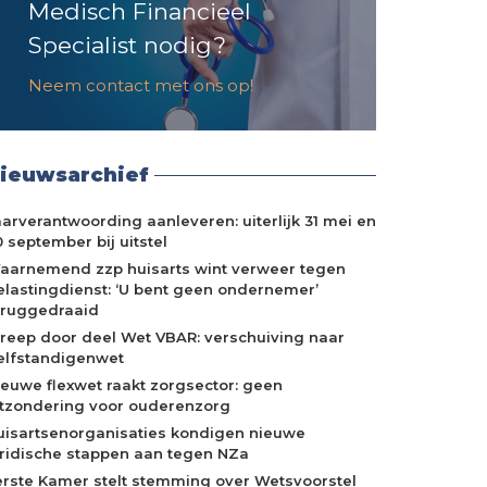
Medisch Financieel
Specialist nodig?
Neem contact met ons op!
ieuwsarchief
aarverantwoording aanleveren: uiterlijk 31 mei en
 september bij uitstel
aarnemend zzp huisarts wint verweer tegen
elastingdienst: ‘U bent geen ondernemer’
eruggedraaid
treep door deel Wet VBAR: verschuiving naar
elfstandigenwet
ieuwe flexwet raakt zorgsector: geen
itzondering voor ouderenzorg
uisartsenorganisaties kondigen nieuwe
uridische stappen aan tegen NZa
erste Kamer stelt stemming over Wetsvoorstel