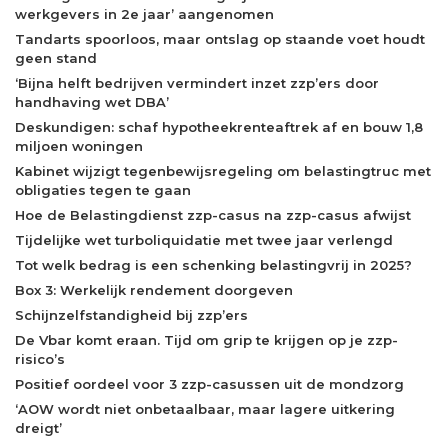
werkgevers in 2e jaar’ aangenomen
Tandarts spoorloos, maar ontslag op staande voet houdt
geen stand
‘Bijna helft bedrijven vermindert inzet zzp’ers door
handhaving wet DBA’
Deskundigen: schaf hypotheekrenteaftrek af en bouw 1,8
miljoen woningen
Kabinet wijzigt tegenbewijsregeling om belastingtruc met
obligaties tegen te gaan
Hoe de Belastingdienst zzp-casus na zzp-casus afwijst
Tijdelijke wet turboliquidatie met twee jaar verlengd
Tot welk bedrag is een schenking belastingvrij in 2025?
Box 3: Werkelijk rendement doorgeven
Schijnzelfstandigheid bij zzp’ers
De Vbar komt eraan. Tijd om grip te krijgen op je zzp-
risico’s
Positief oordeel voor 3 zzp-casussen uit de mondzorg
‘AOW wordt niet onbetaalbaar, maar lagere uitkering
dreigt’