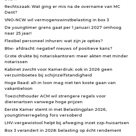
Rechtszaak: Wat ging er mis na de overname van MC
Dent?
VNO-NCW wil vermogenswinstbelasting in box 3
De youngtimer grens gaat per 1 januari 2027 omhoog
naar 25 jaar!
Flexibel personeel inhuren: wat zijn je opties?
Btw- afdracht: negatief nieuws of positieve kans?
Grote drukte bij notariskantoren: meer akten met minder
notarissen
Kabinet zwicht voor Kamerdruk: ook in 2026 geen
verzuimboetes bij schijnzelfstandigheid
Hoge Raad: all-in loon mag niet ten koste gaan van
vakantieloon
Toezichthouder ACM wil strengere regels voor
dierenartsen vanwege hoge prijzen
Eerste Kamer stemt in met Belastingplan 2026,
youngtimerregeling fors versoberd
LHV-vergewistool helpt bij afweging inzet zzp-huisartsen
Box 3 verandert in 2028: belasting op écht rendement