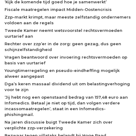
‘Kijk de komende tijd goed hoe je samenwerkt’
Fiscale maatregelen impact Midden-Oostencrisis
Zzp-markt krimpt, maar meeste zelfstandig ondernemers
voldoen aan de regels
Tweede Kamer neemt wetsvoorstel rechtsvermoeden
uurtarief aan
Rechter over zzp’er in de zorg: geen gezag, dus geen
schijnzelfstandigheid
Vragen beantwoord over invoering rechtsvermoeden op
basis van uurtarief
Youngtimerregeling en pseudo-eindheffing mogelijk
alweer aangepast
Dga’s keren massaal dividend uit om belastingverhoging
voor te zijn
‘Jij hebt nog een openstaand bedrag van 157,48 euro aan
Infomedics. Betaal je niet op tijd, dan volgen verdere
incassomaatregelen’, staat in een Infomedics-
phishingmail.
Na jaren discussie buigt Tweede Kamer zich over
verplichte zzp-verzekering
Bezwaar tegen villataks belandt bij Hoge Raad