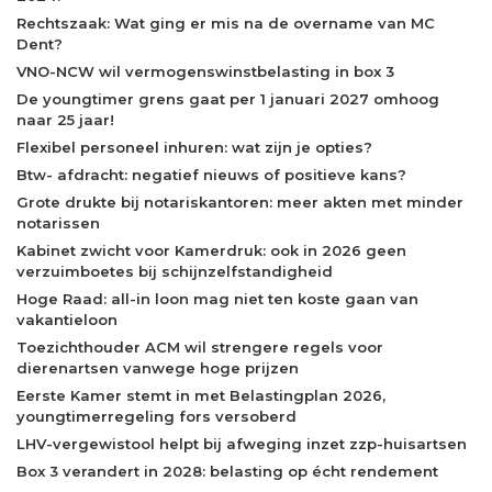
Rechtszaak: Wat ging er mis na de overname van MC
Dent?
VNO-NCW wil vermogenswinstbelasting in box 3
De youngtimer grens gaat per 1 januari 2027 omhoog
naar 25 jaar!
Flexibel personeel inhuren: wat zijn je opties?
Btw- afdracht: negatief nieuws of positieve kans?
Grote drukte bij notariskantoren: meer akten met minder
notarissen
Kabinet zwicht voor Kamerdruk: ook in 2026 geen
verzuimboetes bij schijnzelfstandigheid
Hoge Raad: all-in loon mag niet ten koste gaan van
vakantieloon
Toezichthouder ACM wil strengere regels voor
dierenartsen vanwege hoge prijzen
Eerste Kamer stemt in met Belastingplan 2026,
youngtimerregeling fors versoberd
LHV-vergewistool helpt bij afweging inzet zzp-huisartsen
Box 3 verandert in 2028: belasting op écht rendement