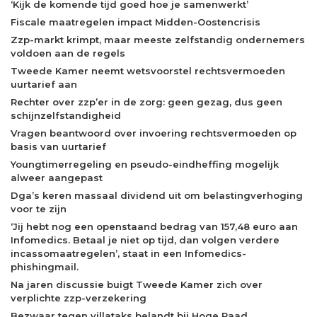
‘Kijk de komende tijd goed hoe je samenwerkt’
Fiscale maatregelen impact Midden-Oostencrisis
Zzp-markt krimpt, maar meeste zelfstandig ondernemers
voldoen aan de regels
Tweede Kamer neemt wetsvoorstel rechtsvermoeden
uurtarief aan
Rechter over zzp’er in de zorg: geen gezag, dus geen
schijnzelfstandigheid
Vragen beantwoord over invoering rechtsvermoeden op
basis van uurtarief
Youngtimerregeling en pseudo-eindheffing mogelijk
alweer aangepast
Dga’s keren massaal dividend uit om belastingverhoging
voor te zijn
‘Jij hebt nog een openstaand bedrag van 157,48 euro aan
Infomedics. Betaal je niet op tijd, dan volgen verdere
incassomaatregelen’, staat in een Infomedics-
phishingmail.
Na jaren discussie buigt Tweede Kamer zich over
verplichte zzp-verzekering
Bezwaar tegen villataks belandt bij Hoge Raad