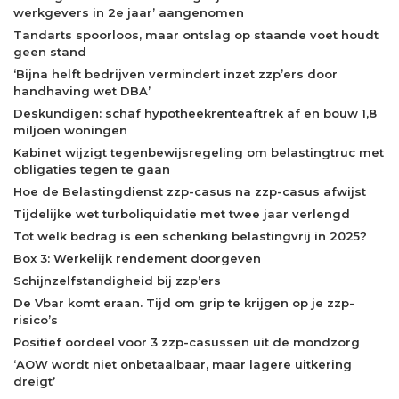
werkgevers in 2e jaar’ aangenomen
Tandarts spoorloos, maar ontslag op staande voet houdt
geen stand
‘Bijna helft bedrijven vermindert inzet zzp’ers door
handhaving wet DBA’
Deskundigen: schaf hypotheekrenteaftrek af en bouw 1,8
miljoen woningen
Kabinet wijzigt tegenbewijsregeling om belastingtruc met
obligaties tegen te gaan
Hoe de Belastingdienst zzp-casus na zzp-casus afwijst
Tijdelijke wet turboliquidatie met twee jaar verlengd
Tot welk bedrag is een schenking belastingvrij in 2025?
Box 3: Werkelijk rendement doorgeven
Schijnzelfstandigheid bij zzp’ers
De Vbar komt eraan. Tijd om grip te krijgen op je zzp-
risico’s
Positief oordeel voor 3 zzp-casussen uit de mondzorg
‘AOW wordt niet onbetaalbaar, maar lagere uitkering
dreigt’