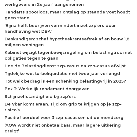
werkgevers in 2e jaar’ aangenomen
Tandarts spoorloos, maar ontslag op staande voet houdt
geen stand
‘Bijna helft bedrijven vermindert inzet zzp’ers door
handhaving wet DBA’
Deskundigen: schaf hypotheekrenteaftrek af en bouw 1,8
miljoen woningen
Kabinet wijzigt tegenbewijsregeling om belastingtruc met
obligaties tegen te gaan
Hoe de Belastingdienst zzp-casus na zzp-casus afwijst
Tijdelijke wet turboliquidatie met twee jaar verlengd
Tot welk bedrag is een schenking belastingvrij in 2025?
Box 3: Werkelijk rendement doorgeven
Schijnzelfstandigheid bij zzp’ers
De Vbar komt eraan. Tijd om grip te krijgen op je zzp-
risico’s
Positief oordeel voor 3 zzp-casussen uit de mondzorg
‘AOW wordt niet onbetaalbaar, maar lagere uitkering
dreigt’