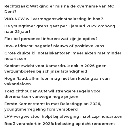
Rechtszaak: Wat ging er mis na de overname van MC
Dent?
VNO-NCW wil vermogenswinstbelasting in box 3
De youngtimer grens gaat per 1 januari 2027 omhoog
naar 25 jaar!
Flexibel personeel inhuren: wat zijn je opties?
Btw- afdracht: negatief nieuws of positieve kans?
Grote drukte bij notariskantoren: meer akten met minder
notarissen
Kabinet zwicht voor Kamerdruk: ook in 2026 geen
verzuimboetes bij schijnzelfstandigheid
Hoge Raad: all-in loon mag niet ten koste gaan van
vakantieloon
Toezichthouder ACM wil strengere regels voor
dierenartsen vanwege hoge prijzen
Eerste Kamer stemt in met Belastingplan 2026,
youngtimerregeling fors versoberd
LHV-vergewistool helpt bij afweging inzet zzp-huisartsen
Box 3 verandert in 2028: belasting op écht rendement