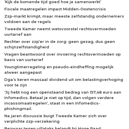
‘Kijk de komende tijd goed hoe je samenwerkt’
Fiscale maatregelen impact Midden-Oostencrisis
Zzp-markt krimpt, maar meeste zelfstandig ondernemers
voldoen aan de regels
Tweede Kamer neemt wetsvoorstel rechtsvermoeden
uurtarief aan
Rechter over zzp’er in de zorg: geen gezag, dus geen
schijnzelfstandigheid
Vragen beantwoord over invoering rechtsvermoeden op
basis van uurtarief
Youngtimerregeling en pseudo-eindheffing mogelijk
alweer aangepast
Dga’s keren massaal dividend uit om belastingverhoging
voor te zijn
‘Jij hebt nog een openstaand bedrag van 157,48 euro aan
Infomedics. Betaal je niet op tijd, dan volgen verdere
incassomaatregelen’, staat in een Infomedics-
phishingmail.
Na jaren discussie buigt Tweede Kamer zich over
verplichte zzp-verzekering
Bezwaar tegen villataks belandt bij Hoge Raad