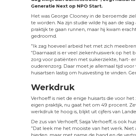
Generatie Next op NPO Start.
Het was George Clooney in de beroemde zieke
te worden. Na zijn studie wilde hij aan de sl
praktijk te gaan runnen, maar hij kwam erachte
gedroomd.
”Ik zag hoeveel arbeid het met zich meebreng
“Daarnaast is er veel ziekenhuiswerk op het
zorg voor patiënten met suikerziekte, hart- 
ouderenzorg. Daar moet je allemaal tijd voor v
huisartsen lastig om huisvesting te vinden. 
Werkdruk
Verhoeff is niet de enige huisarts die voor h
eigen praktijk, nu gaat het om 49 procent. Ze
werkdruk te hoog is, blijkt uit cijfers van Land
De zus van Verhoeff, Sasja Verhoeff, is ook huis
”Dat leek me het mooiste van het werk. Niet
bieden, maar met name de band en de vertrou