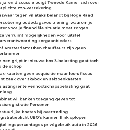
a jaren discussie buigt Tweede Kamer zich over
erplichte zzp-verzekering
ezwaar tegen villataks belandt bij Hoge Raad
ersobering oudedagsvoorziening: waarom je
eter voor je financiële situatie moet zorgen
Za verruimt mogelijkheden voor uitstel
aarverantwoording zorgaanbieders
of Amsterdam: Uber-chauffeurs zijn geen
erknemer
einen grijpt in: nieuwe box 3-belasting gaat toch
p de schop
jax-kaarten geen acquisitie maar loon: fiscus
int zaak over skybox en seizoenkaarten
elastingrente vennootschapsbelasting gaat
mlaag
abinet wil banken toegang geven tot
asisregistratie Personen
estuurlijke boetes bij overtreding
egistratieplicht UBO’s kunnen flink oplopen
ijtellingspercentages privégebruik auto in 2026
 een rij