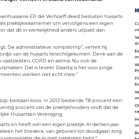
N
nhuisserie ER die Verhoeff deed besluiten huisarts
ag als praktijkwaarnemer om vervolgens een eigen
C
v
r dat dit in werkelijkheid anders uitpakt dan
V
e
t. De administratieve rompslomp”, vertelt hij.
E
 bordje van de huisarts terechtgekomen. Denk aan de
i
en vaatziekten, COPD en astma. Nu ook de
W
rijmaken. Dat is teveel. Daarbij is het voor jonge
P
Gemeenten werken niet echt mee.”
F
K
V
w
et zzp-bestaan koos. In 2012 bestierde 78 procent een
O
ventig procent van de praktijkhouders vindt dat de
re
elijke Huisartsen Vereniging.
H
arts en heeft wél een eigen praktijk. Al dertien jaar.
u
 alleen het bredere, van geboren tot doodgaan zorg
B
wensrelatie die je met patiënten hebt.”
b