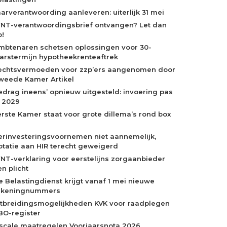
aarverantwoording aanleveren: uiterlijk 31 mei
NT-verantwoordingsbrief ontvangen? Let dan
p!
mbtenaren schetsen oplossingen voor 30-
aarstermijn hypotheekrenteaftrek
echtsvermoeden voor zzp’ers aangenomen door
weede Kamer Artikel
edrag ineens’ opnieuw uitgesteld: invoering pas
n 2029
erste Kamer staat voor grote dillema’s rond box
erinvesteringsvoornemen niet aannemelijk,
otatie aan HIR terecht geweigerd
NT-verklaring voor eerstelijns zorgaanbieder
n plicht
e Belastingdienst krijgt vanaf 1 mei nieuwe
ekeningnummers
itbreidingsmogelijkheden KVK voor raadplegen
BO-register
iscale maatregelen Voorjaarsnota 2026