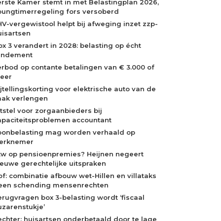
erste Kamer stemt in met Belastingplan 2026,
oungtimerregeling fors versoberd
HV-vergewistool helpt bij afweging inzet zzp-
uisartsen
ox 3 verandert in 2028: belasting op écht
endement
erbod op contante betalingen van € 3.000 of
eer
ijtellingskorting voor elektrische auto van de
aak verlengen
itstel voor zorgaanbieders bij
apaciteitsproblemen accountant
oonbelasting mag worden verhaald op
erknemer
tw op pensioenpremies? Heijnen negeert
ieuwe gerechtelijke uitspraken
of: combinatie afbouw wet-Hillen en villataks
een schending mensenrechten
erugvragen box 3-belasting wordt ‘fiscaal
uzarenstukje’
echter: huisartsen onderbetaald door te lage