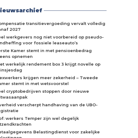
ieuwsarchief
ompensatie transitievergoeding vervalt volledig
anaf 2027
eel werkgevers nog niet voorbereid op pseudo-
indheffing voor fossiele leaseauto’s
erste Kamer stemt in met pensioenbedrag
neens opnemen
et werkelijk rendement box 3 krijgt novelle op
rinsjesdag
lexwerkers krijgen meer zekerheid – Tweede
amer stemt in met wetsvoorstel
eel cryptobedrijven stoppen door nieuwe
itwasaanpak
verheid verscherpt handhaving van de UBO-
gistratie
of: werkers Temper zijn wel degelijk
itzendkrachten
etaalgegevens Belastingdienst voor zakelijke
elastingen