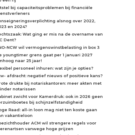
tstel bij capaciteitsproblemen bij financiële
ienstverleners
enseigneringsverplichting alsnog over 2022,
023 en 2024?
echtszaak: Wat ging er mis na de overname van
C Dent?
NO-NCW wil vermogenswinstbelasting in box 3
e youngtimer grens gaat per 1 januari 2027
mhoog naar 25 jaar!
exibel personeel inhuren: wat zijn je opties?
tw- afdracht: negatief nieuws of positieve kans?
rote drukte bij notariskantoren: meer akten met
inder notarissen
abinet zwicht voor Kamerdruk: ook in 2026 geen
erzuimboetes bij schijnzelfstandigheid
oge Raad: all-in loon mag niet ten koste gaan
an vakantieloon
oezichthouder ACM wil strengere regels voor
ierenartsen vanwege hoge prijzen