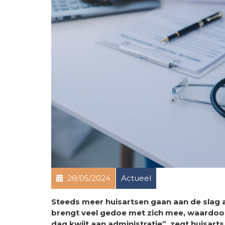
28/05/2024
Actueel
Steeds meer huisartsen gaan aan de slag al
brengt veel gedoe met zich mee, waardoor d
dag kwijt aan administratie”, zegt huisart