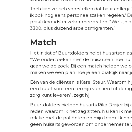
Toch kan ze zich voorstellen dat haar collega’
ik ook nog eens personeelszaken regelen.’ Da
praktijkhoudster zeker meepraten. ”We zijn 
3300, plus duizend arbeidsmigranten.”
Match
Het initiatief Buurtdokters helpt huisartsen a
”We onderzoeken met de huisartsen hoe hun dr
gaan we op zoek. Bij een match helpen we bi
maken we een plan hoe je een praktijk naar j
Eén van de cliënten is Karel Steur. Waarom hij 
een buurt voor een termijn van tien tot derti
zorg kunt leveren”, zegt hij.
Buurtdokters hielpen huisarts Rika Draijer bi
reden waarom ik het zag zitten. Nu kan ik me 
relatie met de patiënten en mijn team. Ik ho
geen huisarts geworden om ondernemer te 