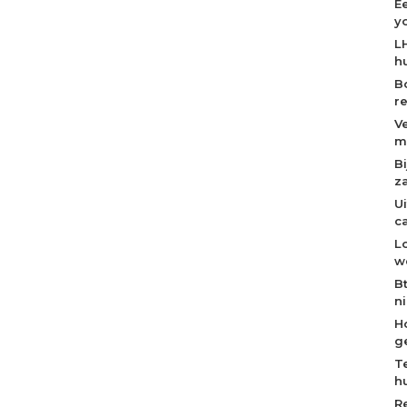
E
y
L
h
B
r
V
m
B
z
U
c
L
w
B
n
H
g
T
h
R