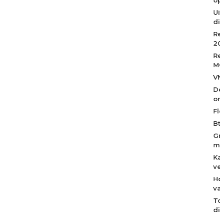
Ui
d
R
2
R
M
V
D
o
Fl
B
G
m
K
v
H
v
T
d