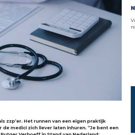
N
V
n
s zzp’er. Het runnen van een eigen praktijk
e medici zich liever laten inhuren. ”Je bent een
s Rutger Verhoeff in Stand van Nederland: