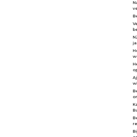
N
v
B
V
b
N
j
H
w
H
o
A
w
B
o
K
B
B
r
B
op