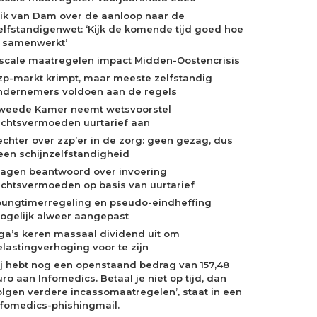
rik van Dam over de aanloop naar de
elfstandigenwet: ‘Kijk de komende tijd goed hoe
e samenwerkt’
iscale maatregelen impact Midden-Oostencrisis
zp-markt krimpt, maar meeste zelfstandig
ndernemers voldoen aan de regels
weede Kamer neemt wetsvoorstel
echtsvermoeden uurtarief aan
echter over zzp’er in de zorg: geen gezag, dus
een schijnzelfstandigheid
ragen beantwoord over invoering
echtsvermoeden op basis van uurtarief
oungtimerregeling en pseudo-eindheffing
ogelijk alweer aangepast
ga’s keren massaal dividend uit om
elastingverhoging voor te zijn
Jij hebt nog een openstaand bedrag van 157,48
ro aan Infomedics. Betaal je niet op tijd, dan
olgen verdere incassomaatregelen’, staat in een
nfomedics-phishingmail.