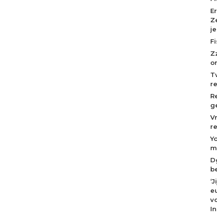
E
Z
j
F
Z
o
T
r
R
g
V
r
Y
m
D
b
‘
eu
v
I