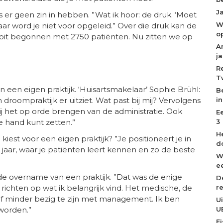
J
s er geen zin in hebben. ”Wat ik hoor: de druk. ‘Moet
W
ar word je niet voor opgeleid.” Over die druk kan de
o
ooit begonnen met 2750 patiënten. Nu zitten we op
A
j
R
T
an een eigen praktijk. ‘Huisartsmakelaar’ Sophie Brühl:
B
i
oompraktijk er uitziet. Wat past bij mij? Vervolgens
j het op orde brengen van de administratie. Ook
E
3
e hand kunt zetten.”
H
kiest voor een eigen praktijk? ”Je positioneert je in
d
g jaar, waar je patiënten leert kennen en zo de beste
W
ee
j de overname van een praktijk. ”Dat was de enige
D
r
richten op wat ik belangrijk vind. Het medische, de
ef minder bezig te zijn met management. Ik ben
U
U
worden.”
F