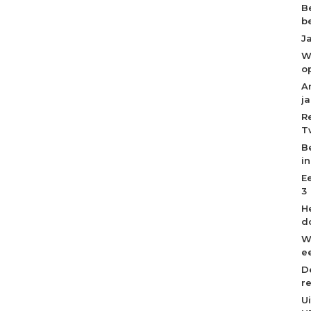
B
b
J
W
o
A
j
R
T
B
i
E
3
H
d
W
ee
D
r
U