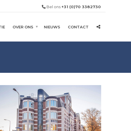
Bel ons
+31 (0)70 3382730
IE
OVER ONS
NIEUWS
CONTACT