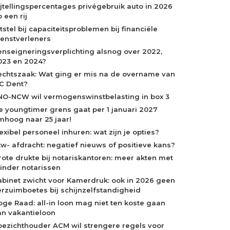
ijtellingspercentages privégebruik auto in 2026
 een rij
tstel bij capaciteitsproblemen bij financiële
ienstverleners
enseigneringsverplichting alsnog over 2022,
023 en 2024?
echtszaak: Wat ging er mis na de overname van
C Dent?
NO-NCW wil vermogenswinstbelasting in box 3
e youngtimer grens gaat per 1 januari 2027
mhoog naar 25 jaar!
exibel personeel inhuren: wat zijn je opties?
tw- afdracht: negatief nieuws of positieve kans?
rote drukte bij notariskantoren: meer akten met
inder notarissen
abinet zwicht voor Kamerdruk: ook in 2026 geen
erzuimboetes bij schijnzelfstandigheid
oge Raad: all-in loon mag niet ten koste gaan
an vakantieloon
oezichthouder ACM wil strengere regels voor