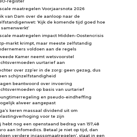
BO-register
iscale maatregelen Voorjaarsnota 2026
rik van Dam over de aanloop naar de
elfstandigenwet: ‘Kijk de komende tijd goed hoe
e samenwerkt’
iscale maatregelen impact Midden-Oostencrisis
zp-markt krimpt, maar meeste zelfstandig
ndernemers voldoen aan de regels
weede Kamer neemt wetsvoorstel
echtsvermoeden uurtarief aan
echter over zzp’er in de zorg: geen gezag, dus
een schijnzelfstandigheid
ragen beantwoord over invoering
echtsvermoeden op basis van uurtarief
oungtimerregeling en pseudo-eindheffing
ogelijk alweer aangepast
ga’s keren massaal dividend uit om
elastingverhoging voor te zijn
Jij hebt nog een openstaand bedrag van 157,48
ro aan Infomedics. Betaal je niet op tijd, dan
olgen verdere incassomaatregelen’, staat in een