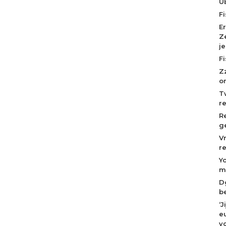
U
F
E
Z
j
F
Z
o
T
r
R
g
V
r
Y
m
D
b
‘
eu
v