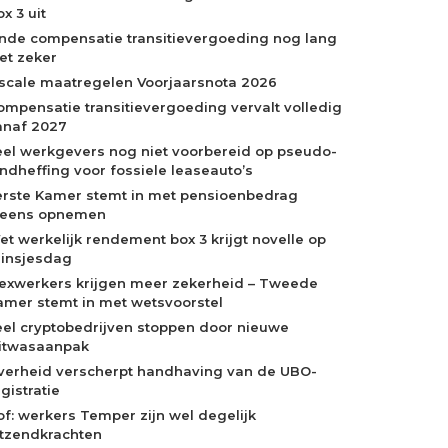
x 3 uit
inde compensatie transitievergoeding nog lang
iet zeker
iscale maatregelen Voorjaarsnota 2026
ompensatie transitievergoeding vervalt volledig
anaf 2027
eel werkgevers nog niet voorbereid op pseudo-
indheffing voor fossiele leaseauto’s
erste Kamer stemt in met pensioenbedrag
neens opnemen
et werkelijk rendement box 3 krijgt novelle op
rinsjesdag
lexwerkers krijgen meer zekerheid – Tweede
amer stemt in met wetsvoorstel
eel cryptobedrijven stoppen door nieuwe
itwasaanpak
verheid verscherpt handhaving van de UBO-
gistratie
of: werkers Temper zijn wel degelijk
itzendkrachten