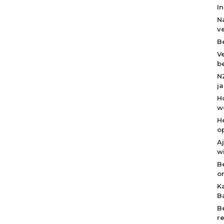
I
N
v
B
V
b
N
j
H
w
H
o
A
w
B
o
K
B
B
r