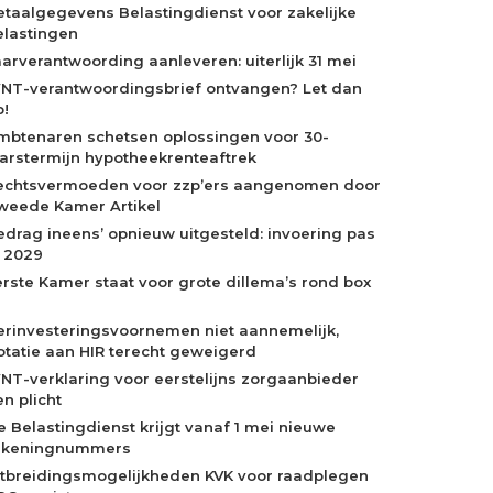
etaalgegevens Belastingdienst voor zakelijke
elastingen
aarverantwoording aanleveren: uiterlijk 31 mei
NT-verantwoordingsbrief ontvangen? Let dan
p!
mbtenaren schetsen oplossingen voor 30-
aarstermijn hypotheekrenteaftrek
echtsvermoeden voor zzp’ers aangenomen door
weede Kamer Artikel
edrag ineens’ opnieuw uitgesteld: invoering pas
n 2029
erste Kamer staat voor grote dillema’s rond box
erinvesteringsvoornemen niet aannemelijk,
otatie aan HIR terecht geweigerd
NT-verklaring voor eerstelijns zorgaanbieder
n plicht
e Belastingdienst krijgt vanaf 1 mei nieuwe
ekeningnummers
itbreidingsmogelijkheden KVK voor raadplegen