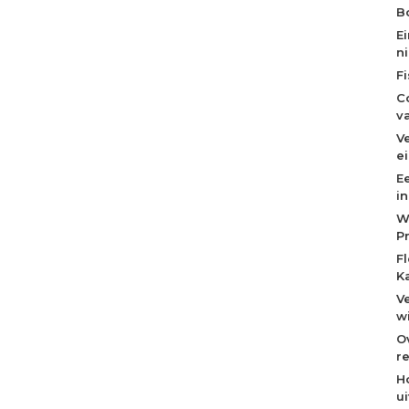
Bo
E
n
F
C
v
V
e
E
i
W
P
F
K
V
w
O
re
H
u