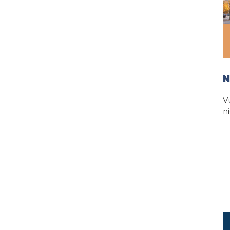
N
V
n