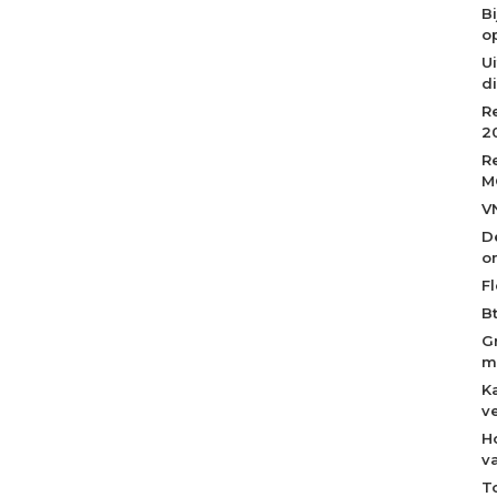
B
op
Ui
d
R
2
R
M
V
D
o
Fl
B
G
m
K
v
H
v
T