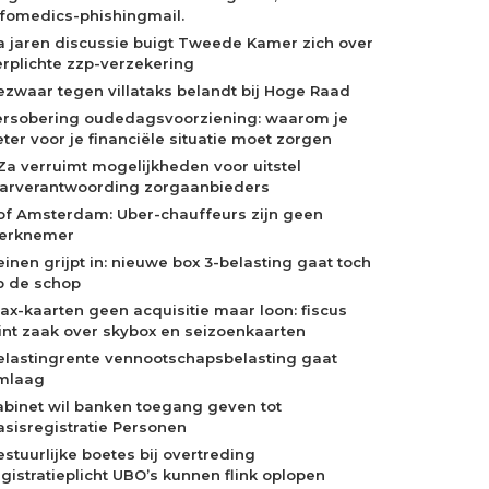
nfomedics-phishingmail.
a jaren discussie buigt Tweede Kamer zich over
erplichte zzp-verzekering
ezwaar tegen villataks belandt bij Hoge Raad
ersobering oudedagsvoorziening: waarom je
eter voor je financiële situatie moet zorgen
Za verruimt mogelijkheden voor uitstel
aarverantwoording zorgaanbieders
of Amsterdam: Uber-chauffeurs zijn geen
erknemer
einen grijpt in: nieuwe box 3-belasting gaat toch
p de schop
jax-kaarten geen acquisitie maar loon: fiscus
int zaak over skybox en seizoenkaarten
elastingrente vennootschapsbelasting gaat
mlaag
abinet wil banken toegang geven tot
asisregistratie Personen
estuurlijke boetes bij overtreding
egistratieplicht UBO’s kunnen flink oplopen