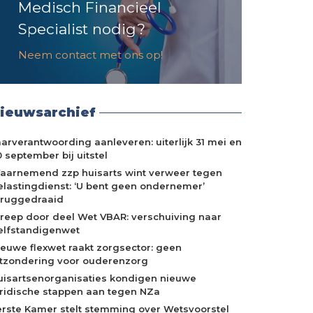
Medisch Financieel
Specialist nodig?
Neem contact met ons op!
ieuwsarchief
aarverantwoording aanleveren: uiterlijk 31 mei en
 september bij uitstel
aarnemend zzp huisarts wint verweer tegen
elastingdienst: ‘U bent geen ondernemer’
eruggedraaid
treep door deel Wet VBAR: verschuiving naar
elfstandigenwet
ieuwe flexwet raakt zorgsector: geen
itzondering voor ouderenzorg
uisartsenorganisaties kondigen nieuwe
uridische stappen aan tegen NZa
erste Kamer stelt stemming over Wetsvoorstel