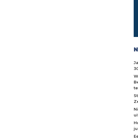
N
J
30
W
B
t
S
Z
N
u
H
j
E