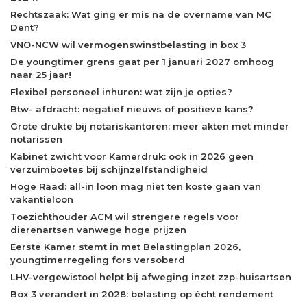
Rechtszaak: Wat ging er mis na de overname van MC
Dent?
VNO-NCW wil vermogenswinstbelasting in box 3
De youngtimer grens gaat per 1 januari 2027 omhoog
naar 25 jaar!
Flexibel personeel inhuren: wat zijn je opties?
Btw- afdracht: negatief nieuws of positieve kans?
Grote drukte bij notariskantoren: meer akten met minder
notarissen
Kabinet zwicht voor Kamerdruk: ook in 2026 geen
verzuimboetes bij schijnzelfstandigheid
Hoge Raad: all-in loon mag niet ten koste gaan van
vakantieloon
Toezichthouder ACM wil strengere regels voor
dierenartsen vanwege hoge prijzen
Eerste Kamer stemt in met Belastingplan 2026,
youngtimerregeling fors versoberd
LHV-vergewistool helpt bij afweging inzet zzp-huisartsen
Box 3 verandert in 2028: belasting op écht rendement