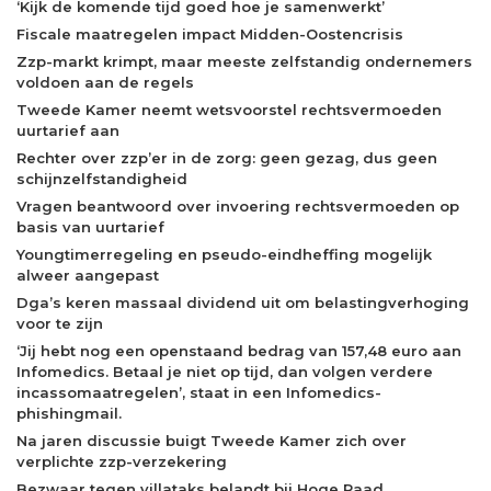
‘Kijk de komende tijd goed hoe je samenwerkt’
Fiscale maatregelen impact Midden-Oostencrisis
Zzp-markt krimpt, maar meeste zelfstandig ondernemers
voldoen aan de regels
Tweede Kamer neemt wetsvoorstel rechtsvermoeden
uurtarief aan
Rechter over zzp’er in de zorg: geen gezag, dus geen
schijnzelfstandigheid
Vragen beantwoord over invoering rechtsvermoeden op
basis van uurtarief
Youngtimerregeling en pseudo-eindheffing mogelijk
alweer aangepast
Dga’s keren massaal dividend uit om belastingverhoging
voor te zijn
‘Jij hebt nog een openstaand bedrag van 157,48 euro aan
Infomedics. Betaal je niet op tijd, dan volgen verdere
incassomaatregelen’, staat in een Infomedics-
phishingmail.
Na jaren discussie buigt Tweede Kamer zich over
verplichte zzp-verzekering
Bezwaar tegen villataks belandt bij Hoge Raad