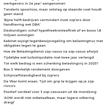
werkgevers in 2e jaar’ aangenomen
Tandarts spoorloos, maar ontslag op staande voet houdt
geen stand
‘Bijna helft bedrijven vermindert inzet zzp’ers door
handhaving wet DBA’
Deskundigen: schaf hypotheekrenteaftrek af en bouw 1,8
miljoen woningen
Kabinet wijzigt tegenbewijsregeling om belastingtruc met
obligaties tegen te gaan
Hoe de Belastingdienst zzp-casus na zzp-casus afwijst
Tijdelijke wet turboliquidatie met twee jaar verlengd
Tot welk bedrag is een schenking belastingvrij in 2025?
Box 3: Werkelijk rendement doorgeven
Schijnzelfstandigheid bij zzp’ers
De Vbar komt eraan. Tijd om grip te krijgen op je zzp-
risico’s
Positief oordeel voor 3 zzp-casussen uit de mondzorg
‘AOW wordt niet onbetaalbaar, maar lagere uitkering
dreigt’