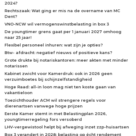
2024?
Rechtszaak: Wat ging er mis na de overname van MC
Dent?
VNO-NCW wil vermogenswinstbelasting in box 3
De youngtimer grens gaat per 1 januari 2027 omhoog
naar 25 jaar!
Flexibel personeel inhuren: wat zijn je opties?
Btw- afdracht: negatief nieuws of positieve kans?
Grote drukte bij notariskantoren: meer akten met minder
notarissen
Kabinet zwicht voor Kamerdruk: ook in 2026 geen
verzuimboetes bij schijnzelfstandigheid
Hoge Raad: all-in loon mag niet ten koste gaan van
vakantieloon
Toezichthouder ACM wil strengere regels voor
dierenartsen vanwege hoge prijzen
Eerste Kamer stemt in met Belastingplan 2026,
youngtimerregeling fors versoberd
LHV-vergewistool helpt bij afweging inzet zzp-huisartsen
Box 3 verandert in 2028: belasting op écht rendement