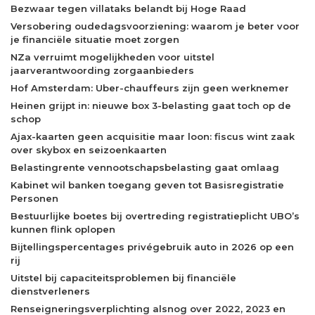
Bezwaar tegen villataks belandt bij Hoge Raad
Versobering oudedagsvoorziening: waarom je beter voor
je financiële situatie moet zorgen
NZa verruimt mogelijkheden voor uitstel
jaarverantwoording zorgaanbieders
Hof Amsterdam: Uber-chauffeurs zijn geen werknemer
Heinen grijpt in: nieuwe box 3-belasting gaat toch op de
schop
Ajax-kaarten geen acquisitie maar loon: fiscus wint zaak
over skybox en seizoenkaarten
Belastingrente vennootschapsbelasting gaat omlaag
Kabinet wil banken toegang geven tot Basisregistratie
Personen
Bestuurlijke boetes bij overtreding registratieplicht UBO’s
kunnen flink oplopen
Bijtellingspercentages privégebruik auto in 2026 op een
rij
Uitstel bij capaciteitsproblemen bij financiële
dienstverleners
Renseigneringsverplichting alsnog over 2022, 2023 en