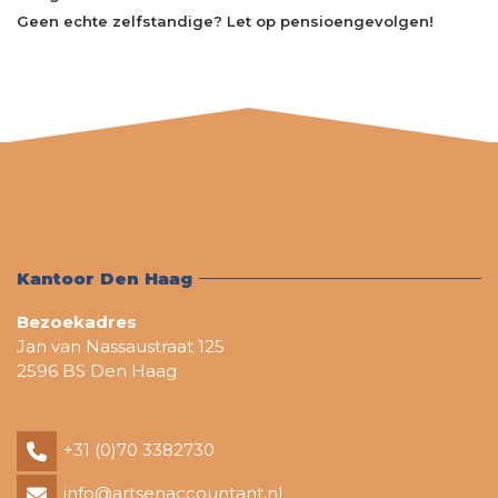
Geen echte zelfstandige? Let op pensioengevolgen!
Kantoor Den Haag
Bezoekadres
Jan van Nassaustraat 125
2596 BS Den Haag
+31 (0)70 3382730
info@artsenaccountant.nl