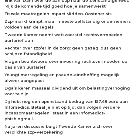
Erik van Dam over de aanloop naar de Zelfstandigenwet:
‘Kijk de komende tijd goed hoe je samenwerkt’
Fiscale maatregelen impact Midden-Oostencrisis
Zzp-markt krimpt, maar meeste zelfstandig ondernemers
voldoen aan de regels
Tweede Kamer neemt wetsvoorstel rechtsvermoeden
uurtarief aan
Rechter over zzp’er in de zorg: geen gezag, dus geen
schijnzelfstandigheid
Vragen beantwoord over invoering rechtsvermoeden op
basis van uurtarief
Youngtimerregeling en pseudo-eindheffing mogelijk
alweer aangepast
Dga’s keren massaal dividend uit om belastingverhoging
voor te zijn
‘Jij hebt nog een openstaand bedrag van 157,48 euro aan
Infomedics. Betaal je niet op tijd, dan volgen verdere
incassomaatregelen’, staat in een Infomedics-
phishingmail.
Na jaren discussie buigt Tweede Kamer zich over
verplichte zzp-verzekering