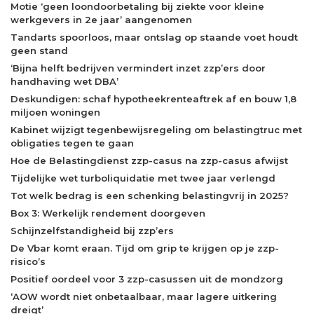
Motie ‘geen loondoorbetaling bij ziekte voor kleine
werkgevers in 2e jaar’ aangenomen
Tandarts spoorloos, maar ontslag op staande voet houdt
geen stand
‘Bijna helft bedrijven vermindert inzet zzp’ers door
handhaving wet DBA’
Deskundigen: schaf hypotheekrenteaftrek af en bouw 1,8
miljoen woningen
Kabinet wijzigt tegenbewijsregeling om belastingtruc met
obligaties tegen te gaan
Hoe de Belastingdienst zzp-casus na zzp-casus afwijst
Tijdelijke wet turboliquidatie met twee jaar verlengd
Tot welk bedrag is een schenking belastingvrij in 2025?
Box 3: Werkelijk rendement doorgeven
Schijnzelfstandigheid bij zzp’ers
De Vbar komt eraan. Tijd om grip te krijgen op je zzp-
risico’s
Positief oordeel voor 3 zzp-casussen uit de mondzorg
‘AOW wordt niet onbetaalbaar, maar lagere uitkering
dreigt’