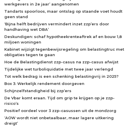
werkgevers in 2e jaar’ aangenomen
Tandarts spoorloos, maar ontslag op staande voet houdt
geen stand
‘Bijna helft bedrijven vermindert inzet zzp’ers door
handhaving wet DBA’
Deskundigen: schaf hypotheekrenteaftrek af en bouw 1,8
miljoen woningen
Kabinet wijzigt tegenbewijsregeling om belastingtruc met
obligaties tegen te gaan
Hoe de Belastingdienst zzp-casus na zzp-casus afwijst
Tijdelijke wet turboliquidatie met twee jaar verlengd
Tot welk bedrag is een schenking belastingvrij in 2025?
Box 3: Werkelijk rendement doorgeven
Schijnzelfstandigheid bij zzp’ers
De Vbar komt eraan. Tijd om grip te krijgen op je zzp-
risico’s
Positief oordeel voor 3 zzp-casussen uit de mondzorg
‘AOW wordt niet onbetaalbaar, maar lagere uitkering
dreigt’