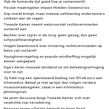
‘Kijk de komende tijd goed hoe je samenwerkt’
Fiscale maatregelen impact Midden-Oostencrisis
Zzp-markt krimpt, maar meeste zelfstandig ondernemers
voldoen aan de regels
Tweede Kamer neemt wetsvoorstel rechtsvermoeden
uurtarief aan
Rechter over zzp’er in de zorg: geen gezag, dus geen
schijnzelfstandigheid
Vragen beantwoord over invoering rechtsvermoeden op
basis van uurtarief
Youngtimerregeling en pseudo-eindheffing mogelijk
alweer aangepast
Dga’s keren massaal dividend uit om belastingverhoging
voor te zijn
‘Jij hebt nog een openstaand bedrag van 157,48 euro aan
Infomedics. Betaal je niet op tijd, dan volgen verdere
incassomaatregelen’, staat in een Infomedics-
phishingmail.
Na jaren discussie buigt Tweede Kamer zich over
verplichte zzp-verzekering
Bezwaar tegen villataks belandt bij Hoge Raad