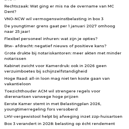
Rechtszaak: Wat ging er mis na de overname van MC
Dent?
VNO-NCW wil vermogenswinstbelasting in box 3
De youngtimer grens gaat per 1 januari 2027 omhoog
naar 25 jaar!
Flexibel personeel inhuren: wat zijn je opties?
Btw- afdracht: negatief nieuws of positieve kans?
Grote drukte bij notariskantoren: meer akten met minder
notarissen
Kabinet zwicht voor Kamerdruk: ook in 2026 geen
verzuimboetes bij schijnzelfstandigheid
Hoge Raad: all-in loon mag niet ten koste gaan van
vakantieloon
Toezichthouder ACM wil strengere regels voor
dierenartsen vanwege hoge prijzen
Eerste Kamer stemt in met Belastingplan 2026,
youngtimerregeling fors versoberd
LHV-vergewistool helpt bij afweging inzet zzp-huisartsen
Box 3 verandert in 2028: belasting op écht rendement