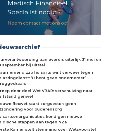
Medisch Financieel
Specialist nodig?
Neem contact met ons op!
ieuwsarchief
aarverantwoording aanleveren: uiterlijk 31 mei en
 september bij uitstel
aarnemend zzp huisarts wint verweer tegen
elastingdienst: ‘U bent geen ondernemer’
eruggedraaid
treep door deel Wet VBAR: verschuiving naar
elfstandigenwet
ieuwe flexwet raakt zorgsector: geen
itzondering voor ouderenzorg
uisartsenorganisaties kondigen nieuwe
uridische stappen aan tegen NZa
erste Kamer stelt stemming over Wetsvoorstel