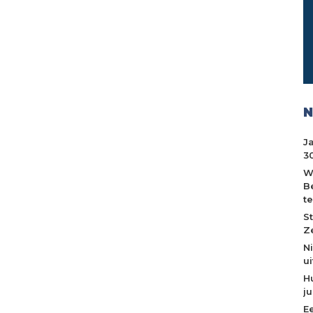
N
J
30
W
B
t
S
Z
N
u
H
j
E