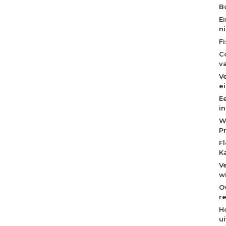
Bo
E
n
F
C
v
V
e
E
i
W
P
F
K
V
w
O
re
H
u