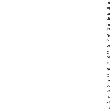
B
op
Ui
d
R
2
R
M
V
D
o
Fl
B
G
m
K
v
H
v
T