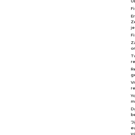
U
F
E
Z
j
F
Z
o
T
r
R
g
V
r
Y
m
D
b
‘
eu
v