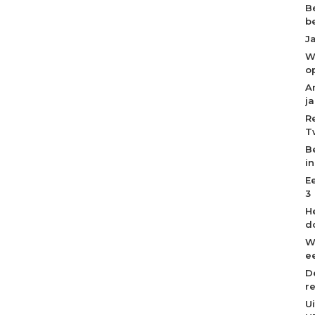
B
b
J
W
o
A
j
R
T
B
i
E
3
H
d
W
ee
D
r
U