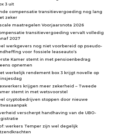
x 3 uit
inde compensatie transitievergoeding nog lang
iet zeker
iscale maatregelen Voorjaarsnota 2026
ompensatie transitievergoeding vervalt volledig
anaf 2027
eel werkgevers nog niet voorbereid op pseudo-
indheffing voor fossiele leaseauto’s
erste Kamer stemt in met pensioenbedrag
neens opnemen
et werkelijk rendement box 3 krijgt novelle op
rinsjesdag
lexwerkers krijgen meer zekerheid – Tweede
amer stemt in met wetsvoorstel
eel cryptobedrijven stoppen door nieuwe
itwasaanpak
verheid verscherpt handhaving van de UBO-
gistratie
of: werkers Temper zijn wel degelijk
itzendkrachten