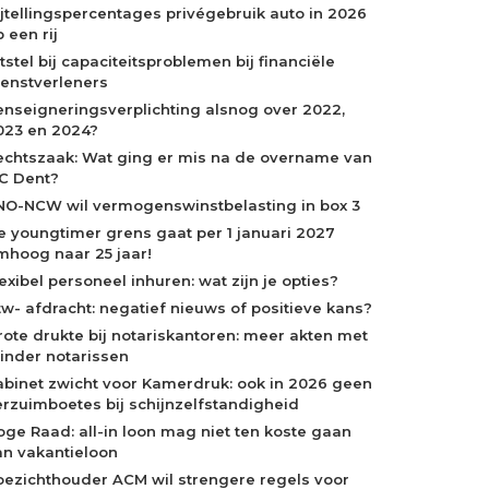
ijtellingspercentages privégebruik auto in 2026
 een rij
tstel bij capaciteitsproblemen bij financiële
ienstverleners
enseigneringsverplichting alsnog over 2022,
023 en 2024?
echtszaak: Wat ging er mis na de overname van
C Dent?
NO-NCW wil vermogenswinstbelasting in box 3
e youngtimer grens gaat per 1 januari 2027
mhoog naar 25 jaar!
exibel personeel inhuren: wat zijn je opties?
tw- afdracht: negatief nieuws of positieve kans?
rote drukte bij notariskantoren: meer akten met
inder notarissen
abinet zwicht voor Kamerdruk: ook in 2026 geen
erzuimboetes bij schijnzelfstandigheid
oge Raad: all-in loon mag niet ten koste gaan
an vakantieloon
oezichthouder ACM wil strengere regels voor