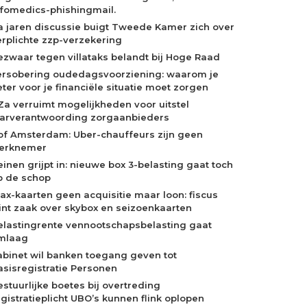
nfomedics-phishingmail.
a jaren discussie buigt Tweede Kamer zich over
erplichte zzp-verzekering
ezwaar tegen villataks belandt bij Hoge Raad
ersobering oudedagsvoorziening: waarom je
eter voor je financiële situatie moet zorgen
Za verruimt mogelijkheden voor uitstel
aarverantwoording zorgaanbieders
of Amsterdam: Uber-chauffeurs zijn geen
erknemer
einen grijpt in: nieuwe box 3-belasting gaat toch
p de schop
jax-kaarten geen acquisitie maar loon: fiscus
int zaak over skybox en seizoenkaarten
elastingrente vennootschapsbelasting gaat
mlaag
abinet wil banken toegang geven tot
asisregistratie Personen
estuurlijke boetes bij overtreding
egistratieplicht UBO’s kunnen flink oplopen