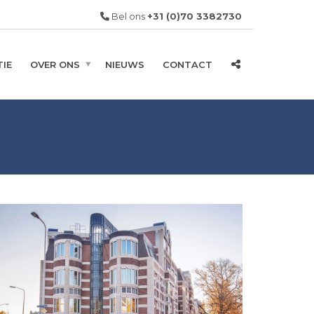
Bel ons
+31 (0)70 3382730
IE
OVER ONS
NIEUWS
CONTACT