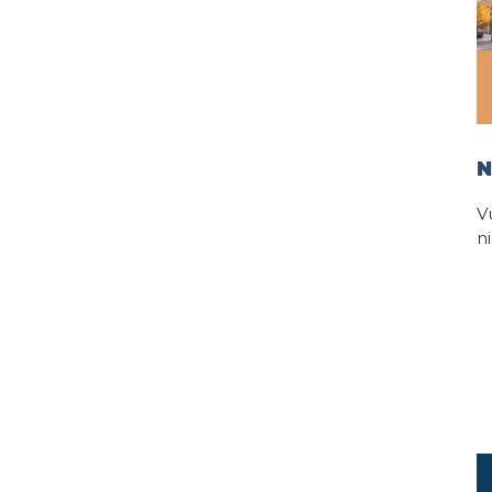
N
V
n