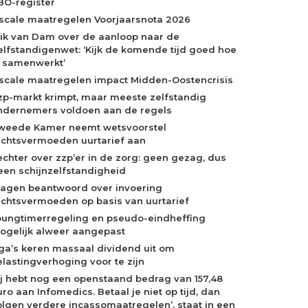
BO-register
iscale maatregelen Voorjaarsnota 2026
rik van Dam over de aanloop naar de
elfstandigenwet: ‘Kijk de komende tijd goed hoe
e samenwerkt’
iscale maatregelen impact Midden-Oostencrisis
zp-markt krimpt, maar meeste zelfstandig
ndernemers voldoen aan de regels
weede Kamer neemt wetsvoorstel
echtsvermoeden uurtarief aan
echter over zzp’er in de zorg: geen gezag, dus
een schijnzelfstandigheid
ragen beantwoord over invoering
echtsvermoeden op basis van uurtarief
oungtimerregeling en pseudo-eindheffing
ogelijk alweer aangepast
ga’s keren massaal dividend uit om
elastingverhoging voor te zijn
Jij hebt nog een openstaand bedrag van 157,48
ro aan Infomedics. Betaal je niet op tijd, dan
olgen verdere incassomaatregelen’, staat in een