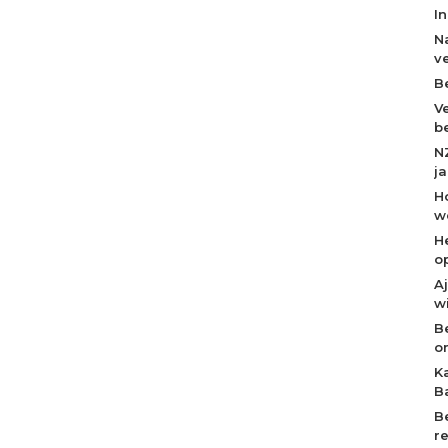
I
N
v
B
V
b
N
j
H
w
H
o
A
w
B
o
K
B
B
r