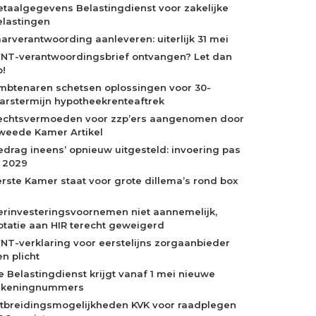
etaalgegevens Belastingdienst voor zakelijke
elastingen
aarverantwoording aanleveren: uiterlijk 31 mei
NT-verantwoordingsbrief ontvangen? Let dan
p!
mbtenaren schetsen oplossingen voor 30-
aarstermijn hypotheekrenteaftrek
echtsvermoeden voor zzp’ers aangenomen door
weede Kamer Artikel
edrag ineens’ opnieuw uitgesteld: invoering pas
n 2029
erste Kamer staat voor grote dillema’s rond box
erinvesteringsvoornemen niet aannemelijk,
otatie aan HIR terecht geweigerd
NT-verklaring voor eerstelijns zorgaanbieder
n plicht
e Belastingdienst krijgt vanaf 1 mei nieuwe
ekeningnummers
itbreidingsmogelijkheden KVK voor raadplegen