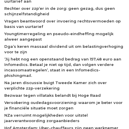
uurtarief aan
Rechter over zzp’er in de zorg: geen gezag, dus geen
schijnzelfstandigheid
Vragen beantwoord over invoering rechtsvermoeden op
basis van uurtarief
Youngtimerregeling en pseudo-eindheffing mogelijk
alweer aangepast
Dga’s keren massaal dividend uit om belastingverhoging
voor te zijn
‘Jij hebt nog een openstaand bedrag van 157,48 euro aan
Infomedics. Betaal je niet op tijd, dan volgen verdere
incassomaatregelen’, staat in een Infomedics-
phishingmail.
Na jaren discussie buigt Tweede Kamer zich over
verplichte zzp-verzekering
Bezwaar tegen villataks belandt bij Hoge Raad
Versobering oudedagsvoorziening: waarom je beter voor
je financiële situatie moet zorgen
NZa verruimt mogelijkheden voor uitstel
jaarverantwoording zorgaanbieders
Hof Amsterdam: Uber-chauffeurs zijn geen werknemer