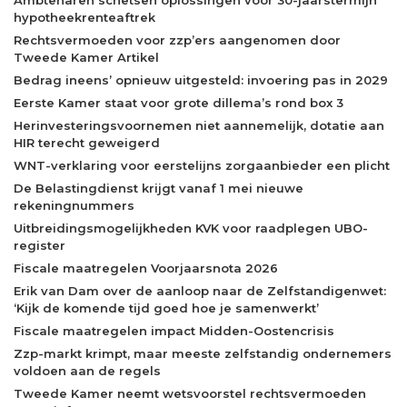
Ambtenaren schetsen oplossingen voor 30-jaarstermijn
hypotheekrenteaftrek
Rechtsvermoeden voor zzp’ers aangenomen door
Tweede Kamer Artikel
Bedrag ineens’ opnieuw uitgesteld: invoering pas in 2029
Eerste Kamer staat voor grote dillema’s rond box 3
Herinvesteringsvoornemen niet aannemelijk, dotatie aan
HIR terecht geweigerd
WNT-verklaring voor eerstelijns zorgaanbieder een plicht
De Belastingdienst krijgt vanaf 1 mei nieuwe
rekeningnummers
Uitbreidingsmogelijkheden KVK voor raadplegen UBO-
register
Fiscale maatregelen Voorjaarsnota 2026
Erik van Dam over de aanloop naar de Zelfstandigenwet:
‘Kijk de komende tijd goed hoe je samenwerkt’
Fiscale maatregelen impact Midden-Oostencrisis
Zzp-markt krimpt, maar meeste zelfstandig ondernemers
voldoen aan de regels
Tweede Kamer neemt wetsvoorstel rechtsvermoeden