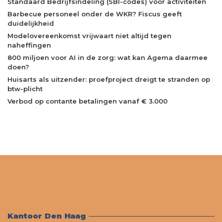
Standaard Bedrijfsindeling (SBI-codes) voor activiteiten
Barbecue personeel onder de WKR? Fiscus geeft
duidelijkheid
Modelovereenkomst vrijwaart niet altijd tegen
naheffingen
800 miljoen voor AI in de zorg: wat kan Agema daarmee
doen?
Huisarts als uitzender: proefproject dreigt te stranden op
btw-plicht
Verbod op contante betalingen vanaf € 3.000
Kantoor Den Haag