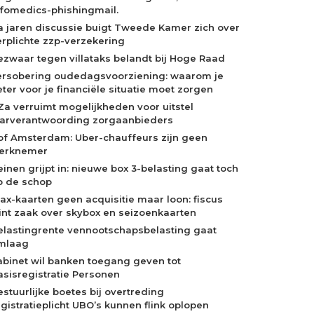
nfomedics-phishingmail.
a jaren discussie buigt Tweede Kamer zich over
erplichte zzp-verzekering
ezwaar tegen villataks belandt bij Hoge Raad
ersobering oudedagsvoorziening: waarom je
eter voor je financiële situatie moet zorgen
Za verruimt mogelijkheden voor uitstel
aarverantwoording zorgaanbieders
of Amsterdam: Uber-chauffeurs zijn geen
erknemer
einen grijpt in: nieuwe box 3-belasting gaat toch
p de schop
jax-kaarten geen acquisitie maar loon: fiscus
int zaak over skybox en seizoenkaarten
elastingrente vennootschapsbelasting gaat
mlaag
abinet wil banken toegang geven tot
asisregistratie Personen
estuurlijke boetes bij overtreding
egistratieplicht UBO’s kunnen flink oplopen