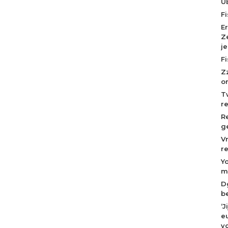
U
F
E
Z
j
F
Z
o
T
r
R
g
V
r
Y
m
D
b
‘
eu
v