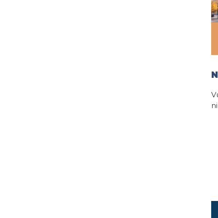
N
V
n