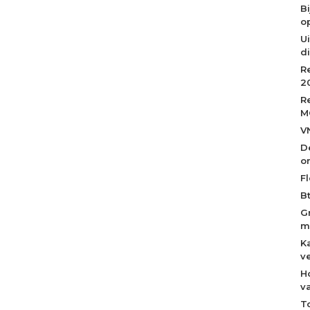
B
op
Ui
d
R
2
R
M
V
D
o
Fl
B
G
m
K
v
H
v
T