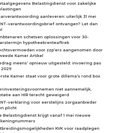
etaalgegevens Belastingdienst voor zakelijke
elastingen
aarverantwoording aanleveren: uiterlijk 31 mei
NT-verantwoordingsbrief ontvangen? Let dan
p!
mbtenaren schetsen oplossingen voor 30-
aarstermijn hypotheekrenteaftrek
echtsvermoeden voor zzp’ers aangenomen door
weede Kamer Artikel
edrag ineens’ opnieuw uitgesteld: invoering pas
n 2029
erste Kamer staat voor grote dillema’s rond box
erinvesteringsvoornemen niet aannemelijk,
otatie aan HIR terecht geweigerd
NT-verklaring voor eerstelijns zorgaanbieder
n plicht
e Belastingdienst krijgt vanaf 1 mei nieuwe
ekeningnummers
itbreidingsmogelijkheden KVK voor raadplegen