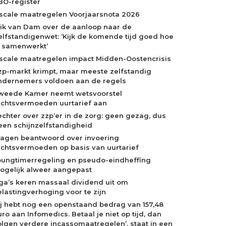
BO-register
iscale maatregelen Voorjaarsnota 2026
rik van Dam over de aanloop naar de
elfstandigenwet: ‘Kijk de komende tijd goed hoe
e samenwerkt’
iscale maatregelen impact Midden-Oostencrisis
zp-markt krimpt, maar meeste zelfstandig
ndernemers voldoen aan de regels
weede Kamer neemt wetsvoorstel
echtsvermoeden uurtarief aan
echter over zzp’er in de zorg: geen gezag, dus
een schijnzelfstandigheid
ragen beantwoord over invoering
echtsvermoeden op basis van uurtarief
oungtimerregeling en pseudo-eindheffing
ogelijk alweer aangepast
ga’s keren massaal dividend uit om
elastingverhoging voor te zijn
Jij hebt nog een openstaand bedrag van 157,48
ro aan Infomedics. Betaal je niet op tijd, dan
olgen verdere incassomaatregelen’, staat in een