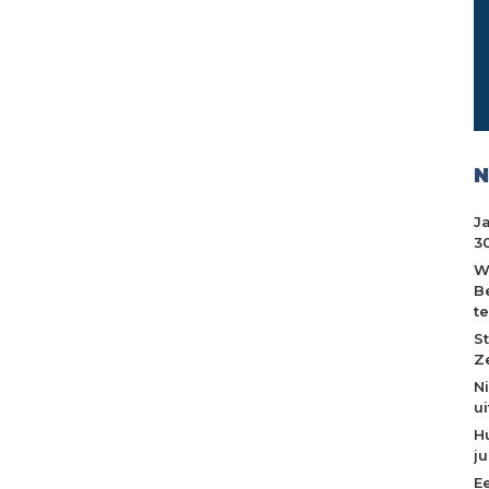
N
J
30
W
B
t
S
Z
N
u
H
j
E