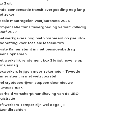
x 3 uit
inde compensatie transitievergoeding nog lang
iet zeker
iscale maatregelen Voorjaarsnota 2026
ompensatie transitievergoeding vervalt volledig
anaf 2027
eel werkgevers nog niet voorbereid op pseudo-
indheffing voor fossiele leaseauto’s
erste Kamer stemt in met pensioenbedrag
neens opnemen
et werkelijk rendement box 3 krijgt novelle op
rinsjesdag
lexwerkers krijgen meer zekerheid – Tweede
amer stemt in met wetsvoorstel
eel cryptobedrijven stoppen door nieuwe
itwasaanpak
verheid verscherpt handhaving van de UBO-
gistratie
of: werkers Temper zijn wel degelijk
itzendkrachten