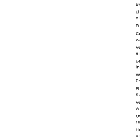
Bo
E
n
F
C
v
V
e
E
i
W
P
F
K
V
w
O
re
H
u