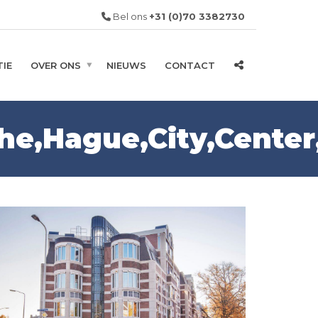
Bel ons
+31 (0)70 3382730
IE
OVER ONS
NIEUWS
CONTACT
he,Hague,City,Center