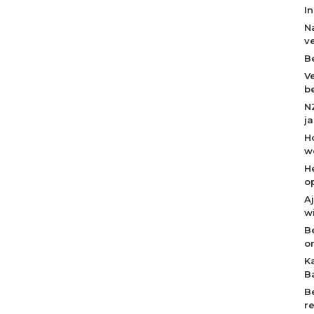
I
N
v
B
V
b
N
j
H
w
H
o
A
w
B
o
K
B
B
r