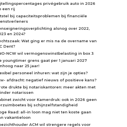
ijtellingspercentages privégebruik auto in 2026
 een rij
tstel bij capaciteitsproblemen bij financiële
ienstverleners
enseigneringsverplichting alsnog over 2022,
023 en 2024?
echtszaak: Wat ging er mis na de overname van
C Dent?
NO-NCW wil vermogenswinstbelasting in box 3
e youngtimer grens gaat per 1 januari 2027
mhoog naar 25 jaar!
exibel personeel inhuren: wat zijn je opties?
tw- afdracht: negatief nieuws of positieve kans?
rote drukte bij notariskantoren: meer akten met
inder notarissen
abinet zwicht voor Kamerdruk: ook in 2026 geen
erzuimboetes bij schijnzelfstandigheid
oge Raad: all-in loon mag niet ten koste gaan
an vakantieloon
oezichthouder ACM wil strengere regels voor