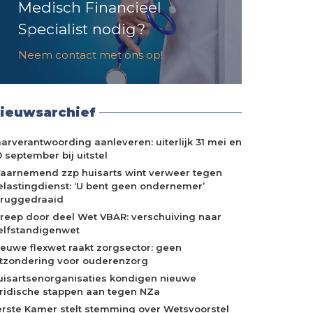
Medisch Financieel
Specialist nodig?
Neem contact met ons op!
ieuwsarchief
aarverantwoording aanleveren: uiterlijk 31 mei en
 september bij uitstel
aarnemend zzp huisarts wint verweer tegen
elastingdienst: ‘U bent geen ondernemer’
eruggedraaid
treep door deel Wet VBAR: verschuiving naar
elfstandigenwet
ieuwe flexwet raakt zorgsector: geen
itzondering voor ouderenzorg
uisartsenorganisaties kondigen nieuwe
uridische stappen aan tegen NZa
erste Kamer stelt stemming over Wetsvoorstel