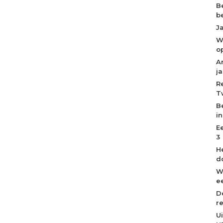
B
b
J
W
o
A
j
R
T
B
i
E
3
H
d
W
ee
D
r
U