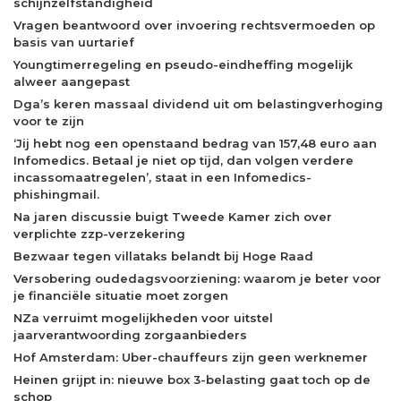
schijnzelfstandigheid
Vragen beantwoord over invoering rechtsvermoeden op
basis van uurtarief
Youngtimerregeling en pseudo-eindheffing mogelijk
alweer aangepast
Dga’s keren massaal dividend uit om belastingverhoging
voor te zijn
‘Jij hebt nog een openstaand bedrag van 157,48 euro aan
Infomedics. Betaal je niet op tijd, dan volgen verdere
incassomaatregelen’, staat in een Infomedics-
phishingmail.
Na jaren discussie buigt Tweede Kamer zich over
verplichte zzp-verzekering
Bezwaar tegen villataks belandt bij Hoge Raad
Versobering oudedagsvoorziening: waarom je beter voor
je financiële situatie moet zorgen
NZa verruimt mogelijkheden voor uitstel
jaarverantwoording zorgaanbieders
Hof Amsterdam: Uber-chauffeurs zijn geen werknemer
Heinen grijpt in: nieuwe box 3-belasting gaat toch op de
schop