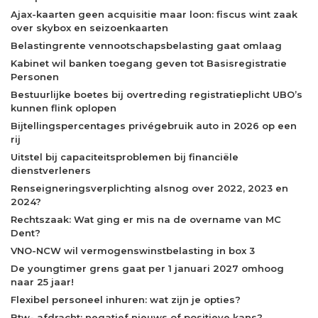
Ajax-kaarten geen acquisitie maar loon: fiscus wint zaak
over skybox en seizoenkaarten
Belastingrente vennootschapsbelasting gaat omlaag
Kabinet wil banken toegang geven tot Basisregistratie
Personen
Bestuurlijke boetes bij overtreding registratieplicht UBO’s
kunnen flink oplopen
Bijtellingspercentages privégebruik auto in 2026 op een
rij
Uitstel bij capaciteitsproblemen bij financiële
dienstverleners
Renseigneringsverplichting alsnog over 2022, 2023 en
2024?
Rechtszaak: Wat ging er mis na de overname van MC
Dent?
VNO-NCW wil vermogenswinstbelasting in box 3
De youngtimer grens gaat per 1 januari 2027 omhoog
naar 25 jaar!
Flexibel personeel inhuren: wat zijn je opties?
Btw- afdracht: negatief nieuws of positieve kans?