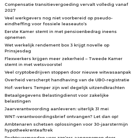
Compensatie transitievergoeding vervalt volledig vanaf
2027
Veel werkgevers nog niet voorbereid op pseudo-
eindheffing voor fossiele leaseauto’s
Eerste Kamer stemt in met pensioenbedrag ineens
opnemen
Wet werkelijk rendement box 3 krijgt novelle op
Prinsjesdag
Flexwerkers krijgen meer zekerheid – Tweede Kamer
stemt in met wetsvoorstel
Veel cryptobedrijven stoppen door nieuwe witwasaanpak
Overheid verscherpt handhaving van de UBO-registratie
Hof: werkers Temper zijn wel degelijk uitzendkrachten
Betaalgegevens Belastingdienst voor zakelijke
belastingen
Jaarverantwoording aanleveren: uiterlijk 31 mei
WNT-verantwoordingsbrief ontvangen? Let dan op!
Ambtenaren schetsen oplossingen voor 30-jaarstermijn
hypotheekrenteaftrek
Rechtsvermoeden voor zzp’ers aangenomen door